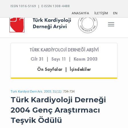
ISSN 1016-5169 | E-ISSN 1308-4488
ANASAYFA
İLETİŞİM
EN
Toggle n
TÜRK KARDİYOLOJİ DERNEĞİ ARŞİVİ
Cilt 31 | Sayı 11 | Kasım 2003
Ön Sayfalar | İçindekiler
Turk Kardiyol Dern Ars. 2003; 31(11):
734-734
Türk Kardiyoloji Derneği
2004 Genç Araştırmacı
Teşvik Ödülü