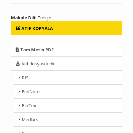
Makale Dili:
Türkçe
ATIF KOPYALA
Tam Metin PDF
Atıf dosyası indir
RIS
EndNote
BibTex
Medlars