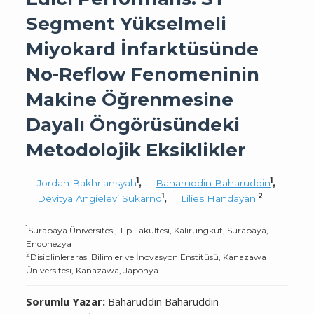
Segment Yükselmeli
Miyokard İnfarktüsünde
No-Reflow Fenomeninin
Makine Öğrenmesine
Dayalı Öngörüsündeki
Metodolojik Eksiklikler
1
1
Jordan Bakhriansyah
,
Baharuddin Baharuddin
,
1
2
Devitya Angielevi Sukarno
,
Lilies Handayani
1
Surabaya Üniversitesi, Tıp Fakültesi, Kalirungkut, Surabaya,
Endonezya
2
Disiplinlerarası Bilimler ve İnovasyon Enstitüsü, Kanazawa
Üniversitesi, Kanazawa, Japonya
Sorumlu Yazar:
Baharuddin Baharuddin