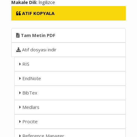
Makale Dili:
İngilizce
ATIF KOPYALA
Tam Metin PDF
Atıf dosyası indir
RIS
EndNote
BibTex
Medlars
Procite
Reference Manager