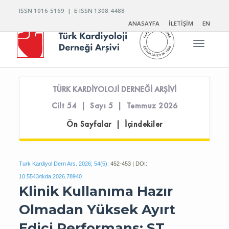
ISSN 1016-5169 | E-ISSN 1308-4488
ANASAYFA
İLETİŞİM
EN
Toggle n
TÜRK KARDİYOLOJİ DERNEĞİ ARŞİVİ
Cilt 54 | Sayı 5 | Temmuz 2026
Ön Sayfalar | İçindekiler
Turk Kardiyol Dern Ars. 2026; 54(5):
452-453 | DOI:
10.5543/tkda.2026.78940
Klinik Kullanıma Hazır
Olmadan Yüksek Ayırt
Edici Performans: ST