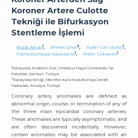
Koroner Artere Culotte
Tekniği ile Bifurkasyon
Stentleme İşlemi
1
2
1
Murat Akçay
,
Ahmet Çınar
,
Aydın Can Ulusoy
,
1
1
Fatma Rumeysa Karaçeşme
,
Metin Çoksevim
1
Kardiyoloji Anabilim Dalı, Ondokuz Mayıs Üniversitesi Tıp
Fakültesi, Samsun, Türkiye
2
Kardiyoloji Kliniği, Merzifon Kara Mustafa Paşa Devlet
Hastanesi, Amasya, Türkiye
Coronary artery anomalies are defined as
abnormal origin, course, or termination of any of
the three main epicardial coronary arteries.
These anomalies are typically asymptomatic and
are often discovered incidentally. However,
certain anomalies may be associated with an