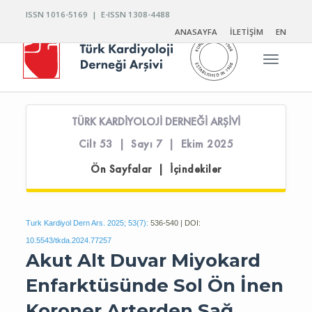
ISSN 1016-5169 | E-ISSN 1308-4488
ANASAYFA
İLETİŞİM
EN
Toggle n
TÜRK KARDİYOLOJİ DERNEĞİ ARŞİVİ
Cilt 53 | Sayı 7 | Ekim 2025
Ön Sayfalar | İçindekiler
Turk Kardiyol Dern Ars. 2025; 53(7):
536-540 | DOI:
10.5543/tkda.2024.77257
Akut Alt Duvar Miyokard
Enfarktüsünde Sol Ön İnen
Koroner Arterden Sağ