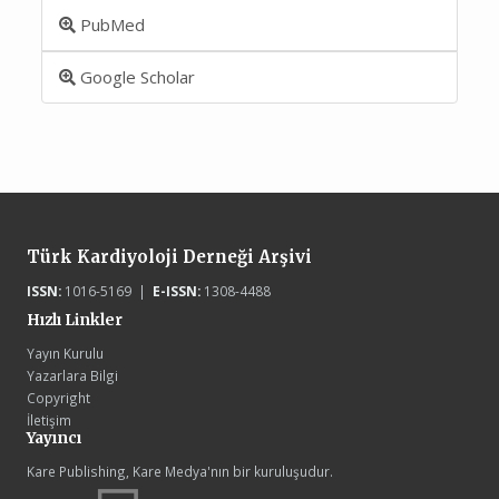
PubMed
Google Scholar
Türk Kardiyoloji Derneği Arşivi
ISSN:
1016-5169 |
E-ISSN:
1308-4488
Hızlı Linkler
Yayın Kurulu
Yazarlara Bilgi
Copyright
İletişim
Yayıncı
Kare Publishing, Kare Medya'nın bir kuruluşudur.