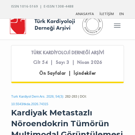
ISSN 1016-5169 | E-ISSN 1308-4488
ANASAYFA
İLETİŞİM
EN
Toggle n
TÜRK KARDİYOLOJİ DERNEĞİ ARŞİVİ
Cilt 54 | Sayı 3 | Nisan 2026
Ön Sayfalar | İçindekiler
Turk Kardiyol Dern Ars. 2026; 54(3):
282-283 | DOI:
10.5543/tkda.2026.74315
Kardiyak Metastazlı
Nöroendokrin Tümörün
Multimodal Görüntülemesi