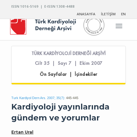
ISSN 1016-5169 | E-ISSN 1308-4488
ANASAYFA
İLETİŞİM
EN
Toggle n
TÜRK KARDİYOLOJİ DERNEĞİ ARŞİVİ
Cilt 35 | Sayı 7 | Ekim 2007
Ön Sayfalar | İçindekiler
Turk Kardiyol Dern Ars. 2007; 35(7):
445-445
Kardiyoloji yayınlarında
gündem ve yorumlar
Ertan Ural