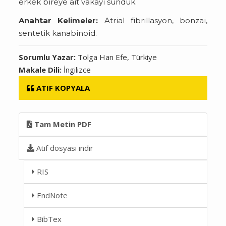
erkek bireye ait vakayı sunduk.
Anahtar Kelimeler:
Atrial fibrillasyon, bonzai,
sentetik kanabinoid.
Sorumlu Yazar:
Tolga Han Efe, Türkiye
Makale Dili:
İngilizce
ATIF KOPYALA
Tam Metin PDF
Atıf dosyası indir
RIS
EndNote
BibTex