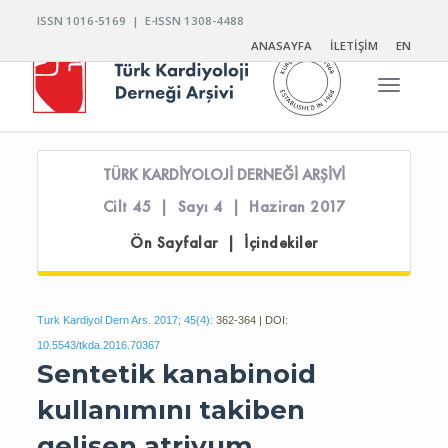
ISSN 1016-5169 | E-ISSN 1308-4488
ANASAYFA
İLETİŞİM
EN
Toggle n
TÜRK KARDİYOLOJİ DERNEĞİ ARŞİVİ
Cilt 45 | Sayı 4 | Haziran 2017
Ön Sayfalar | İçindekiler
Turk Kardiyol Dern Ars. 2017; 45(4):
362-364 | DOI:
10.5543/tkda.2016.70367
Sentetik kanabinoid
kullanımını takiben
gelişen atriyum