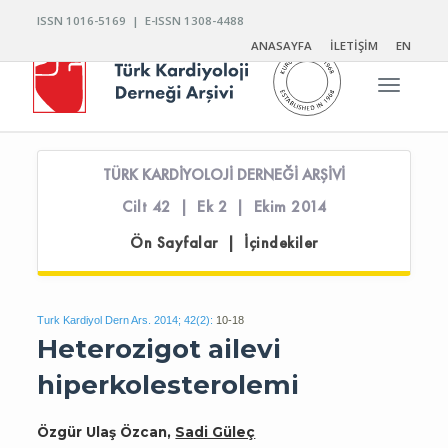
ISSN 1016-5169 | E-ISSN 1308-4488
ANASAYFA
İLETİŞİM
EN
Toggle n
TÜRK KARDİYOLOJİ DERNEĞİ ARŞİVİ
Cilt 42 | Ek 2 | Ekim 2014
Ön Sayfalar | İçindekiler
Turk Kardiyol Dern Ars. 2014; 42(2):
10-18
Heterozigot ailevi
hiperkolesterolemi
Özgür Ulaş Özcan,
Sadi Güleç