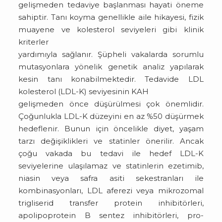
gelişmeden tedaviye başlanması hayati öneme
sahiptir. Tanı koyma genellikle aile hikayesi, fizik
muayene ve kolesterol seviyeleri gibi klinik
kriterler
yardımıyla sağlanır. Şüpheli vakalarda sorumlu
mutasyonlara yönelik genetik analiz yapılarak
kesin tanı konabilmektedir. Tedavide LDL
kolesterol (LDL-K) seviyesinin KAH
gelişmeden önce düşürülmesi çok önemlidir.
Çoğunlukla LDL-K düzeyini en az %50 düşürmek
hedeflenir. Bunun için öncelikle diyet, yaşam
tarzı değişiklikleri ve statinler önerilir. Ancak
çoğu vakada bu tedavi ile hedef LDL-K
seviyelerine ulaşılamaz ve statinlerin ezetimib,
niasin veya safra asiti sekestranları ile
kombinasyonları, LDL aferezi veya mikrozomal
trigliserid transfer protein inhibitörleri,
apolipoprotein B sentez inhibitörleri, pro-