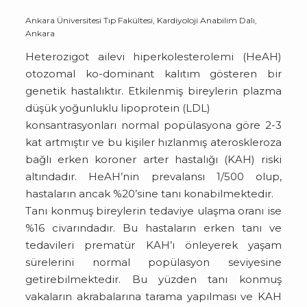
Ankara Üniversitesi Tıp Fakültesi, Kardiyoloji Anabilim Dalı,
Ankara
Heterozigot ailevi hiperkolesterolemi (HeAH)
otozomal ko-dominant kalıtım gösteren bir
genetik hastalıktır. Etkilenmiş bireylerin plazma
düşük yoğunluklu lipoprotein (LDL)
konsantrasyonları normal popülasyona göre 2-3
kat artmıştır ve bu kişiler hızlanmış ateroskleroza
bağlı erken koroner arter hastalığı (KAH) riski
altındadır. HeAH’nin prevalansı 1/500 olup,
hastaların ancak %20’sine tanı konabilmektedir.
Tanı konmuş bireylerin tedaviye ulaşma oranı ise
%16 civarındadır. Bu hastaların erken tanı ve
tedavileri prematür KAH’ı önleyerek yaşam
sürelerini normal popülasyon seviyesine
getirebilmektedir. Bu yüzden tanı konmuş
vakaların akrabalarına tarama yapılması ve KAH