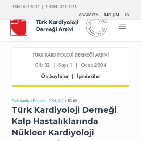
ISSN 1016-5169 | E-ISSN 1308-4488
ANASAYFA
İLETİŞİM
EN
Toggle n
TÜRK KARDİYOLOJİ DERNEĞİ ARŞİVİ
Cilt 32 | Sayı 1 | Ocak 2004
Ön Sayfalar | İçindekiler
Turk Kardiyol Dern Ars. 2004; 32(1):
53-69
Türk Kardiyoloji Derneği
Kalp Hastalıklarında
Nükleer Kardiyoloji