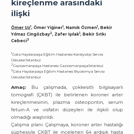
kireçlenme arasındaki
ilişki
1
1
1
Ömer Uz
, Ömer Yiğiner
, Namık Özmen
, Bekir
2
1
Yılmaz Cingözbay
, Zafer Işılak
, Bekir Sıtkı
3
Cebeci
1
Gata Haydarpaşa Eğitim Hastanesi Kardiyoloji Servisi
Üsküdar/istanbul
2
Gaziosmanpaşa Hastanesi Gaziosmanpaşa/istanbul
3
Gata Haydarpaşa Eğitim Hastanesi Biyokimya Servisi
Üsküdar/istanbul
Amaç:
Bu çalışmada, çokkesitli bilgisayarlı
tomografi (ÇKBT) ile belirlenen koroner arter
kireçlenmesinin, plazma osteopontin, serum
fetuin-A ve visfatin düzeyleri ile ilişkili olup
olmadığı araştırıldı.
Ça­lış­ma pla­nı: Çalışmaya, koroner arter hastalığı
şüphesiyle ÇKBT ile incelenen 64 ardışık hasta