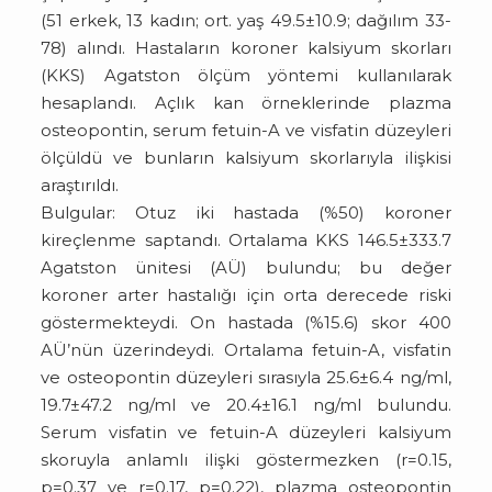
(51 erkek, 13 kadın; ort. yaş 49.5±10.9; dağılım 33-
78) alındı. Hastaların koroner kalsiyum skorları
(KKS) Agatston ölçüm yöntemi kullanılarak
hesaplandı. Açlık kan örneklerinde plazma
osteopontin, serum fetuin-A ve visfatin düzeyleri
ölçüldü ve bunların kalsiyum skorlarıyla ilişkisi
araştırıldı.
Bul­gu­lar: Otuz iki hastada (%50) koroner
kireçlenme saptandı. Ortalama KKS 146.5±333.7
Agatston ünitesi (AÜ) bulundu; bu değer
koroner arter hastalığı için orta derecede riski
göstermekteydi. On hastada (%15.6) skor 400
AÜ’nün üzerindeydi. Ortalama fetuin-A, visfatin
ve osteopontin düzeyleri sırasıyla 25.6±6.4 ng/ml,
19.7±47.2 ng/ml ve 20.4±16.1 ng/ml bulundu.
Serum visfatin ve fetuin-A düzeyleri kalsiyum
skoruyla anlamlı ilişki göstermezken (r=0.15,
p=0.37 ve r=0.17, p=0.22), plazma osteopontin