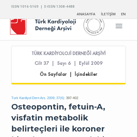
ISSN 1016-5169 | E-ISSN 1308-4488
ANASAYFA
İLETİŞİM
EN
Toggle n
TÜRK KARDİYOLOJİ DERNEĞİ ARŞİVİ
Cilt 37 | Sayı 6 | Eylül 2009
Ön Sayfalar | İçindekiler
Turk Kardiyol Dern Ars. 2009; 37(6):
397-402
Osteopontin, fetuin-A,
visfatin metabolik
belirteçleri ile koroner