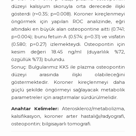
düzeyi kalsiyum skoruyla orta derecede ilişki
gösterdi (r=0.35; p=0.008). Koroner kireçlenmeyi
öngörmek için yapılan ROC analizinde, eğri
altındaki en büyük alan osteopontine aitti (0.741;
p=0.004); bunu fetuin-A (0.574; p=0.31) ve visfatin
(0.580; p=0.27) izlemekteydi. Osteopontin için
kesim değeri 18.45 ng/ml (duyarlılık %72,
özgüllük %73) bulundu.
So­nuç: Bulgularımız KKS ile plazma osteopontin
düzeyi arasında ilişki olabileceğini
göstermektedir. Koroner kireçlenmeyi daha
güçlü şekilde öngörmeyi sağlayacak metabolik
parametreler için araştırmalar sürdürülmelidir.
Anahtar Kelimeler:
Ateroskleroz/metabolizma,
kalsifikasyon, koroner arter hastalığı/radyografi,
osteopontin; bilgisayarlı tomografi.