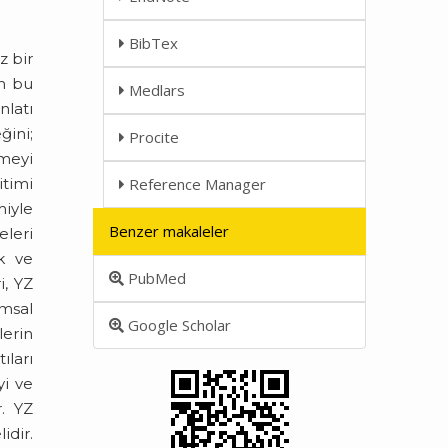
BibTex
z bir
in bu
Medlars
nlatı
ğini;
Procite
emeyi
itimi
Reference Manager
miyle
Benzer makaleler
eleri
ik ve
PubMed
i, YZ
umsal
Google Scholar
lerin
ıları
yi ve
r. YZ
idir.