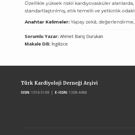
Özellikle yüksek riskli kardiyovasküler alanlarda
standartlaştırılmış, etik temelli ve yetkinlik odakl
Anahtar Kelimeler:
Yapay zekâ, değerlendirme, kl
Sorumlu Yazar:
Ahmet Barış Durukan
Makale Dili:
İngilizce
Türk Kardiyoloji Derneği Arşivi
ISSN:
1016-5169 |
E-ISSN:
1308-4488