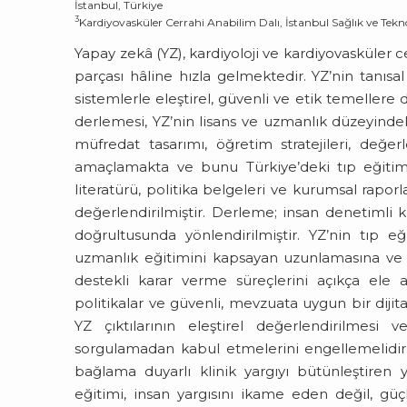
İstanbul, Türkiye
3
Kardiyovasküler Cerrahi Anabilim Dalı, İstanbul Sağlık ve Teknol
Yapay zekâ (YZ), kardiyoloji ve kardiyovasküler 
parçası hâline hızla gelmektedir. YZ’nin tanısal
sistemlerle eleştirel, güvenli ve etik temellere
derlemesi, YZ’nin lisans ve uzmanlık düzeyindek
müfredat tasarımı, öğretim stratejileri, değe
amaçlamakta ve bunu Türkiye’deki tıp eğitimi
literatürü, politika belgeleri ve kurumsal rapor
değerlendirilmiştir. Derleme; insan denetimli kl
doğrultusunda yönlendirilmiştir. YZ’nin tıp eğ
uzmanlık eğitimini kapsayan uzunlamasına ve aş
destekli karar verme süreçlerini açıkça ele 
politikalar ve güvenli, mevzuata uygun bir dijita
YZ çıktılarının eleştirel değerlendirilmesi ve
sorgulamadan kabul etmelerini engellemelidir. İ
bağlama duyarlı klinik yargıyı bütünleştiren 
eğitimi, insan yargısını ikame eden değil, güçl