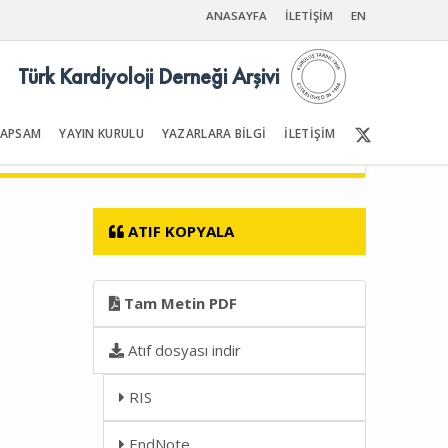
ANASAYFA
İLETİŞİM
EN
Türk Kardiyoloji Derneği Arşivi
KAPSAM
YAYIN KURULU
YAZARLARA BİLGİ
İLETİŞİM
Ön Sayfalar | İçindekiler
ATIF KOPYALA
Tam Metin PDF
Atıf dosyası indir
RIS
EndNote