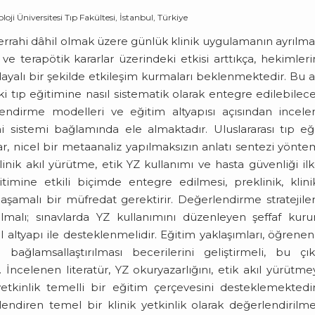
oji Üniversitesi Tıp Fakültesi, İstanbul, Türkiye
cerrahi dâhil olmak üzere günlük klinik uygulamanın ayrılma
 ve terapötik kararlar üzerindeki etkisi arttıkça, hekimler
 dayalı bir şekilde etkileşim kurmaları beklenmektedir. Bu a
i tıp eğitimine nasıl sistematik olarak entegre edilebilece
rlendirme modelleri ve eğitim altyapısı açısından incel
 sistemi bağlamında ele almaktadır. Uluslararası tıp eğ
lar, nicel bir metaanaliz yapılmaksızın anlatı sentezi yönte
inik akıl yürütme, etik YZ kullanımı ve hasta güvenliği ilk
itimine etkili biçimde entegre edilmesi, preklinik, klin
amalı bir müfredat gerektirir. Değerlendirme stratejiler
almalı; sınavlarda YZ kullanımını düzenleyen şeffaf kur
l altyapı ile desteklenmelidir. Eğitim yaklaşımları, öğrenen
 bağlamsallaştırılması becerilerini geliştirmeli, bu çıkt
ncelenen literatür, YZ okuryazarlığını, etik akıl yürütme
yetkinlik temelli bir eğitim çerçevesini desteklemektedi
endiren temel bir klinik yetkinlik olarak değerlendirilmel