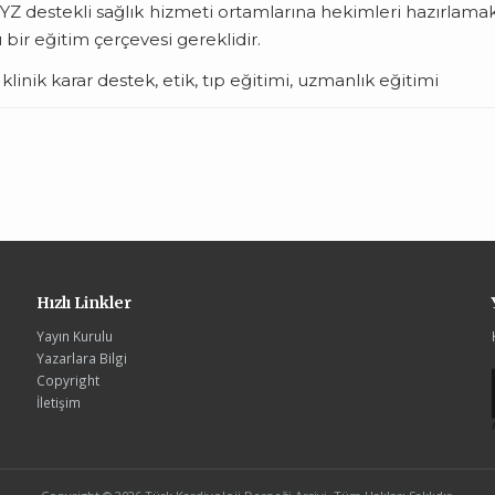
, YZ destekli sağlık hizmeti ortamlarına hekimleri hazırlamak
ı bir eğitim çerçevesi gereklidir.
inik karar destek, etik, tıp eğitimi, uzmanlık eğitimi
Hızlı Linkler
Yayın Kurulu
Yazarlara Bilgi
Copyright
İletişim