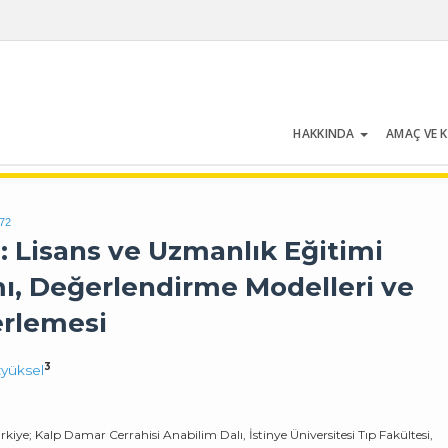
HAKKINDA
AMAÇ VE 
Cilt 54 | Sayı 5 | Temmuz 2026
172
: Lisans ve Uzmanlık Eğitimi
ı, Değerlendirme Modelleri ve
erlemesi
3
yüksel
kiye; Kalp Damar Cerrahisi Anabilim Dalı, İstinye Üniversitesi Tıp Fakültesi,