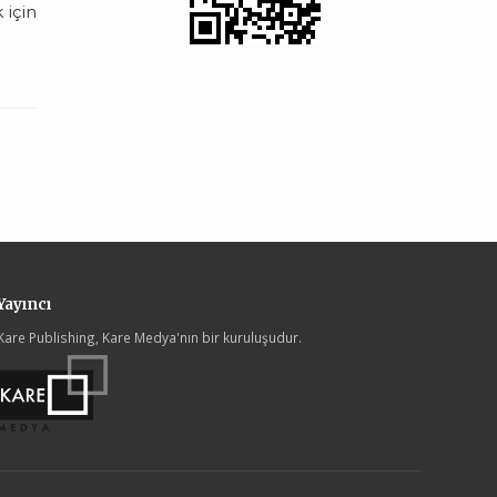
 için
Yayıncı
Kare Publishing, Kare Medya'nın bir kuruluşudur.