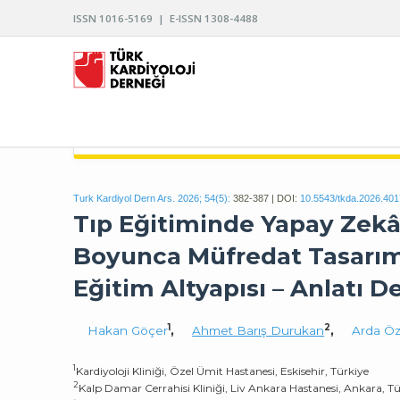
ISSN 1016-5169 | E-ISSN 1308-4488
TÜRK KARDİYOLOJİ DERNEĞİ ARŞİVİ
Turk Kardiyol Dern Ars. 2026; 54(5):
382-387 | DOI:
10.5543/tkda.2026.40
Tıp Eğitiminde Yapay Zekâ
Boyunca Müfredat Tasarım
Eğitim Altyapısı – Anlatı D
1
2
Hakan Göçer
,
Ahmet Barış Durukan
,
Arda Öz
1
Kardiyoloji Kliniği, Özel Ümit Hastanesi, Eskisehir, Türkiye
2
Kalp Damar Cerrahisi Kliniği, Liv Ankara Hastanesi, Ankara, Tür