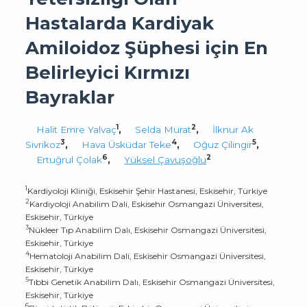
Hastalarda Kardiyak
Amiloidoz Şüphesi için En
Belirleyici Kırmızı
Bayraklar
1
2
Halit Emre Yalvaç
,
Selda Murat
,
İlknur Ak
3
4
5
Sivrikoz
,
Hava Üsküdar Teke
,
Oğuz Çilingir
,
6
2
Ertuğrul Çolak
,
Yüksel Çavuşoğlu
1
Kardiyoloji Kliniği, Eskisehir Şehir Hastanesi, Eskisehir, Türkiye
2
Kardiyoloji Anabilim Dali, Eskisehir Osmangazi Üniversitesi,
Eskisehir, Türkiye
3
Nükleer Tıp Anabilim Dalı, Eskisehir Osmangazi Üniversitesi,
Eskisehir, Türkiye
4
Hematoloji Anabilim Dali, Eskisehir Osmangazi Üniversitesi,
Eskisehir, Türkiye
5
Tıbbi Genetik Anabilim Dalı, Eskisehir Osmangazi Üniversitesi,
Eskisehir, Türkiye
6