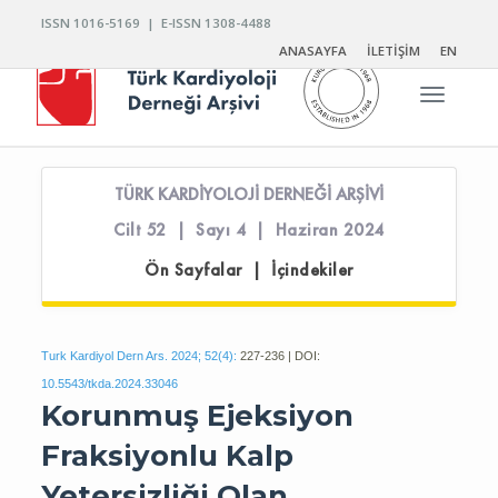
ISSN 1016-5169 | E-ISSN 1308-4488
ANASAYFA
İLETİŞİM
EN
Toggle n
TÜRK KARDİYOLOJİ DERNEĞİ ARŞİVİ
Cilt 52 | Sayı 4 | Haziran 2024
Ön Sayfalar | İçindekiler
Turk Kardiyol Dern Ars. 2024; 52(4):
227-236 | DOI:
10.5543/tkda.2024.33046
Korunmuş Ejeksiyon
Fraksiyonlu Kalp
Yetersizliği Olan