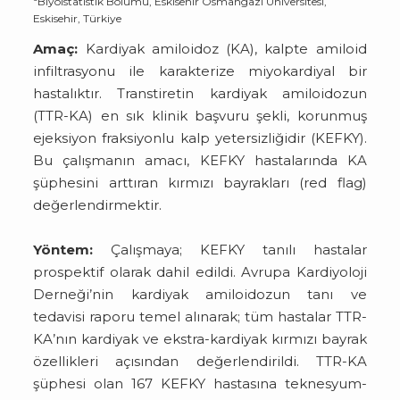
Biyoistatistik Bölümü, Eskisehir Osmangazi Üniversitesi,
Eskisehir, Türkiye
Amaç:
Kardiyak amiloidoz (KA), kalpte amiloid
infiltrasyonu ile karakterize miyokardiyal bir
hastalıktır. Transtiretin kardiyak amiloidozun
(TTR-KA) en sık klinik başvuru şekli, korunmuş
ejeksiyon fraksiyonlu kalp yetersizliğidir (KEFKY).
Bu çalışmanın amacı, KEFKY hastalarında KA
şüphesini arttıran kırmızı bayrakları (red flag)
değerlendirmektir.
Yöntem:
Çalışmaya; KEFKY tanılı hastalar
prospektif olarak dahil edildi. Avrupa Kardiyoloji
Derneği’nin kardiyak amiloidozun tanı ve
tedavisi raporu temel alınarak; tüm hastalar TTR-
KA’nın kardiyak ve ekstra-kardiyak kırmızı bayrak
özellikleri açısından değerlendirildi. TTR-KA
şüphesi olan 167 KEFKY hastasına teknesyum-