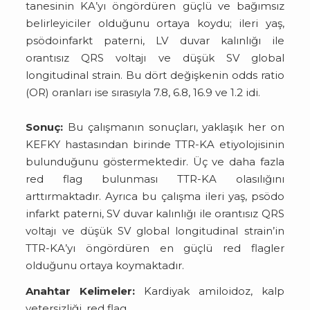
tanesinin KA’yı öngördüren güçlü ve bağımsız
belirleyiciler olduğunu ortaya koydu; ileri yaş,
psödoinfarkt paterni, LV duvar kalınlığı ile
orantısız QRS voltajı ve düşük SV global
longitudinal strain. Bu dört değişkenin odds ratio
(OR) oranları ise sırasıyla 7.8, 6.8, 16.9 ve 1.2 idi.
Sonuç:
Bu çalışmanın sonuçları, yaklaşık her on
KEFKY hastasından birinde TTR-KA etiyolojisinin
bulunduğunu göstermektedir. Üç ve daha fazla
red flag bulunması TTR-KA olasılığını
arttırmaktadır. Ayrıca bu çalışma ileri yaş, psödo
infarkt paterni, SV duvar kalınlığı ile orantısız QRS
voltajı ve düşük SV global longitudinal strain’in
TTR-KA’yı öngördüren en güçlü red flagler
olduğunu ortaya koymaktadır.
Anahtar Kelimeler:
Kardiyak amiloidoz, kalp
yetersizliği, red flag