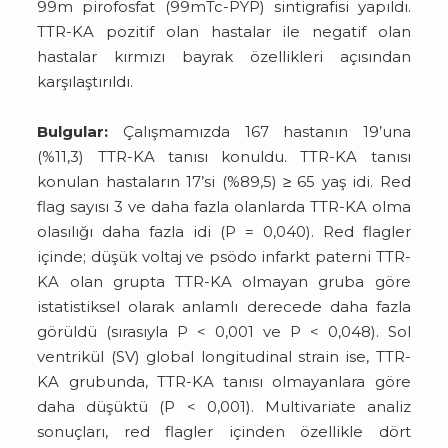
99m pirofosfat (99mTc-PYP) sintigrafisi yapıldı.
TTR-KA pozitif olan hastalar ile negatif olan
hastalar kırmızı bayrak özellikleri açısından
karşılaştırıldı.
Bulgular:
Çalışmamızda 167 hastanın 19’una
(%11,3) TTR-KA tanısı konuldu. TTR-KA tanısı
konulan hastaların 17’si (%89,5) ≥ 65 yaş idi. Red
flag sayısı 3 ve daha fazla olanlarda TTR-KA olma
olasılığı daha fazla idi (P = 0,040). Red flagler
içinde; düşük voltaj ve psödo infarkt paterni TTR-
KA olan grupta TTR-KA olmayan gruba göre
istatistiksel olarak anlamlı derecede daha fazla
görüldü (sırasıyla P < 0,001 ve P < 0,048). Sol
ventrikül (SV) global longitudinal strain ise, TTR-
KA grubunda, TTR-KA tanısı olmayanlara göre
daha düşüktü (P < 0,001). Multivariate analiz
sonuçları, red flagler içinden özellikle dört