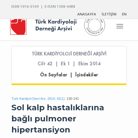
ISSN 1016-5169 | E-ISSN 1308-4488
ANASAYFA
İLETİŞİM
EN
Toggle n
TÜRK KARDİYOLOJİ DERNEĞİ ARŞİVİ
Cilt 42 | Ek 1 | Ekim 2014
Ön Sayfalar | İçindekiler
Turk Kardiyol Dern Ars. 2014; 42(1):
130-141
Sol kalp hastalıklarına
bağlı pulmoner
hipertansiyon