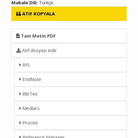
Makale Dili:
Türkçe
ATIF KOPYALA
Tam Metin PDF
Atıf dosyası indir
RIS
EndNote
BibTex
Medlars
Procite
Reference Manager