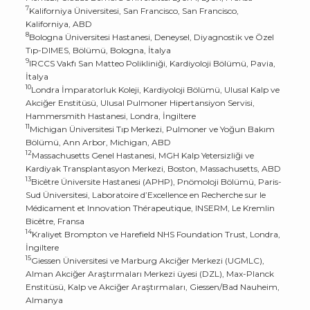
7
Kaliforniya Üniversitesi, San Francisco, San Francisco,
Kaliforniya, ABD
8
Bologna Üniversitesi Hastanesi, Deneysel, Diyagnostik ve Özel
Tıp-DIMES, Bölümü, Bologna, İtalya
9
IRCCS Vakfı San Matteo Polikliniği, Kardiyoloji Bölümü, Pavia,
İtalya
10
Londra İmparatorluk Koleji, Kardiyoloji Bölümü, Ulusal Kalp ve
Akciğer Enstitüsü, Ulusal Pulmoner Hipertansiyon Servisi,
Hammersmith Hastanesi, Londra, İngiltere
11
Michigan Üniversitesi Tıp Merkezi, Pulmoner ve Yoğun Bakım
Bölümü, Ann Arbor, Michigan, ABD
12
Massachusetts Genel Hastanesi, MGH Kalp Yetersizliği ve
Kardiyak Transplantasyon Merkezi, Boston, Massachusetts, ABD
13
Bicêtre Üniversite Hastanesi (APHP), Pnömoloji Bölümü, Paris-
Sud Üniversitesi, Laboratoire d’Excellence en Recherche sur le
Médicament et Innovation Thérapeutique, INSERM, Le Kremlin
Bicêtre, Fransa
14
Kraliyet Brompton ve Harefield NHS Foundation Trust, Londra,
İngiltere
15
Giessen Üniversitesi ve Marburg Akciğer Merkezi (UGMLC),
Alman Akciğer Araştırmaları Merkezi üyesi (DZL), Max-Planck
Enstitüsü, Kalp ve Akciğer Araştırmaları, Giessen/Bad Nauheim,
Almanya