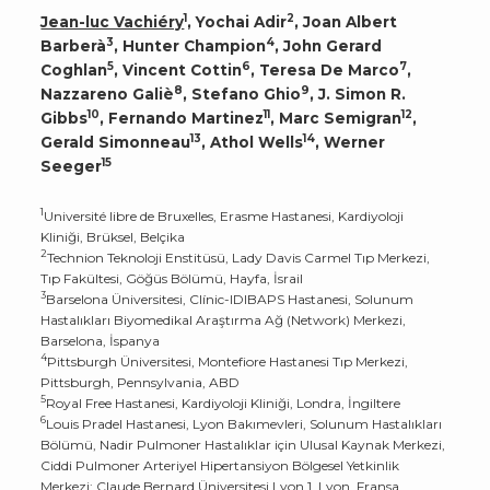
1
2
Jean-luc Vachiéry
, Yochai Adir
, Joan Albert
3
4
Barberà
, Hunter Champion
, John Gerard
5
6
7
Coghlan
, Vincent Cottin
, Teresa De Marco
,
8
9
Nazzareno Galiè
, Stefano Ghio
, J. Simon R.
10
11
12
Gibbs
, Fernando Martinez
, Marc Semigran
,
13
14
Gerald Simonneau
, Athol Wells
, Werner
15
Seeger
1
Université libre de Bruxelles, Erasme Hastanesi, Kardiyoloji
Kliniği, Brüksel, Belçika
2
Technion Teknoloji Enstitüsü, Lady Davis Carmel Tıp Merkezi,
Tıp Fakültesi, Göğüs Bölümü, Hayfa, İsrail
3
Barselona Üniversitesi, Clínic-IDIBAPS Hastanesi, Solunum
Hastalıkları Biyomedikal Araştırma Ağ (Network) Merkezi,
Barselona, İspanya
4
Pittsburgh Üniversitesi, Montefiore Hastanesi Tıp Merkezi,
Pittsburgh, Pennsylvania, ABD
5
Royal Free Hastanesi, Kardiyoloji Kliniği, Londra, İngiltere
6
Louis Pradel Hastanesi, Lyon Bakımevleri, Solunum Hastalıkları
Bölümü, Nadir Pulmoner Hastalıklar için Ulusal Kaynak Merkezi,
Ciddi Pulmoner Arteriyel Hipertansiyon Bölgesel Yetkinlik
Merkezi; Claude Bernard Üniversitesi Lyon 1, Lyon, Fransa