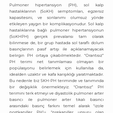
Pulmoner hipertansiyon (PH), sol kalp
hastalıklarının (SoKH) semptomları, egzersiz
kapasitesini, ve sonlanımı olumsuz yönde
etkileyen yaygın bir komplikasyonudur. Sol kalp
hastalıklarına bağlı pulmoner hipertansiyonun
(SoKHPH) gerçek prevalansı tam olarak
bilinmese de, bir grup hastada sol taraflı dolum
basınçlarının pasif artışı ile açıklanamayacak
belirgin PH ortaya çıkabilmektedir. “Orantısız”
PH terimi net tanımlaması olmayan bir
popülasyonu belirlemek için kullanılsa da,
idealden uzaktır ve kafa karışıklığı yaratmaktadır.
Bu nedenle biz SKH-PH teriminde ve tanımında
bir değişiklik önermekteyiz. “Orantısız” PH
terimini terk etmeyi ve diyastolik pulmoner arter
basıncı ile pulmoner arter tıkalı basıncı
arasındaki basınç farkını temel alarak “izole
postkapiller PH’u, “prekapiller unsuru olan