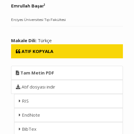
1
Emrullah Başar
Erciyes Üniversitesi Tıp Fakültesi
Makale Dili:
Türkçe
ATIF KOPYALA
Tam Metin PDF
Atıf dosyası indir
RIS
EndNote
BibTex