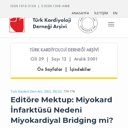
ISSN 1016-5169 | E-ISSN 1308-4488
ANASAYFA
İLETİŞİM
EN
Toggle n
TÜRK KARDİYOLOJİ DERNEĞİ ARŞİVİ
Cilt 29 | Sayı 12 | Aralık 2001
Ön Sayfalar | İçindekiler
Turk Kardiyol Dern Ars. 2001; 29(12):
774-776
Editöre Mektup: Miyokard
İnfarktüsü Nedeni
Miyokardiyal Bridging mi?