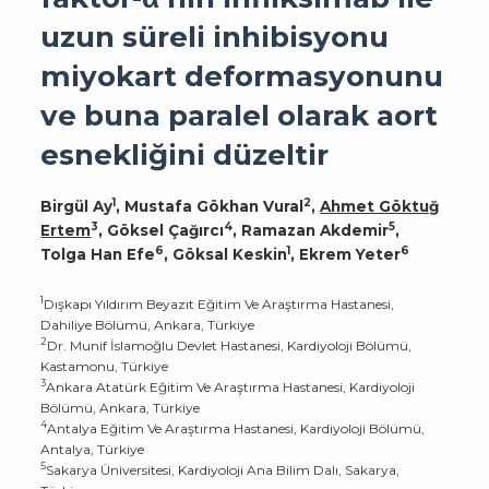
uzun süreli inhibisyonu
miyokart deformasyonunu
ve buna paralel olarak aort
esnekliğini düzeltir
1
2
Birgül Ay
, Mustafa Gökhan Vural
,
Ahmet Göktuğ
3
4
5
Ertem
, Göksel Çağırcı
, Ramazan Akdemir
,
6
1
6
Tolga Han Efe
, Göksal Keskin
, Ekrem Yeter
1
Dışkapı Yıldırım Beyazıt Eğitim Ve Araştırma Hastanesi,
Dahiliye Bölümü, Ankara, Türkiye
2
Dr. Munif İslamoğlu Devlet Hastanesi, Kardiyoloji Bölümü,
Kastamonu, Türkiye
3
Ankara Atatürk Eğitim Ve Araştırma Hastanesi, Kardiyoloji
Bölümü, Ankara, Türkiye
4
Antalya Eğitim Ve Araştırma Hastanesi, Kardiyoloji Bölümü,
Antalya, Türkiye
5
Sakarya Üniversitesi, Kardiyoloji Ana Bilim Dalı, Sakarya,