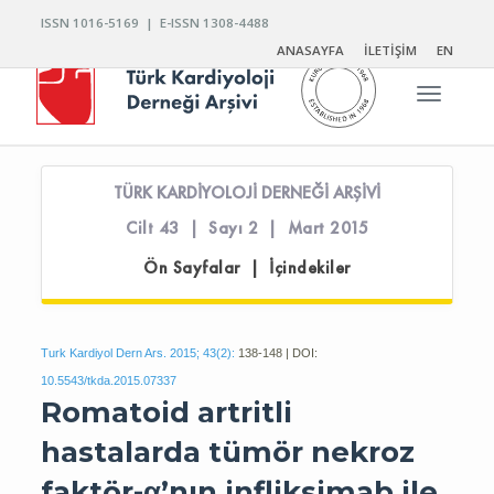
ISSN 1016-5169 | E-ISSN 1308-4488
ANASAYFA
İLETİŞİM
EN
Toggle n
TÜRK KARDİYOLOJİ DERNEĞİ ARŞİVİ
Cilt 43 | Sayı 2 | Mart 2015
Ön Sayfalar | İçindekiler
Turk Kardiyol Dern Ars. 2015; 43(2):
138-148 | DOI:
10.5543/tkda.2015.07337
Romatoid artritli
hastalarda tümör nekroz
faktör-α’nın infliksimab ile