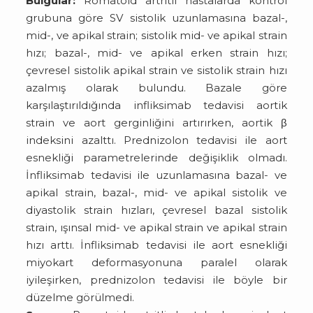
Bulgular:
Romatoid artritli hastalarda kontrol
grubuna göre SV sistolik uzunlamasına bazal-,
mid-, ve apikal strain; sistolik mid- ve apikal strain
hızı; bazal-, mid- ve apikal erken strain hızı;
çevresel sistolik apikal strain ve sistolik strain hızı
azalmış olarak bulundu. Bazale göre
karşılaştırıldığında infliksimab tedavisi aortik
strain ve aort gerginliğini artırırken, aortik β
indeksini azalttı. Prednizolon tedavisi ile aort
esnekliği parametrelerinde değişiklik olmadı.
İnfliksimab tedavisi ile uzunlamasına bazal- ve
apikal strain, bazal-, mid- ve apikal sistolik ve
diyastolik strain hızları, çevresel bazal sistolik
strain, ışınsal mid- ve apikal strain ve apikal strain
hızı arttı. İnfliksimab tedavisi ile aort esnekliği
miyokart deformasyonuna paralel olarak
iyileşirken, prednizolon tedavisi ile böyle bir
düzelme görülmedi.