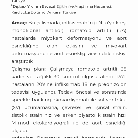
Türkiye
6
Dışkapı Yıldırım Beyazıt Eğitim Ve Araştırma Hastanesi,
Kardiyoloji Bölümü, Ankara, Türkiye
Amaç:
Bu çalışmada, infliksimab’ın (TNFα’ya karşı
monoklonal antikor) romatoid artritli (RA)
hastalarda miyokart deformasyonu ve aort
esnekliğine olan etkisini ve miyokart
deformasyonu ile aort esnekliği arasındaki ilişkiyi
araştırdık.
Çalışma planı: Çalışmaya romatoid artritli 38
kadın ve sağlıklı 30 kontrol olgusu alındı. RA’lı
hastaların 20’sine infliksimab 18’ine prednizolon
tedavisi uygulandı. Tedavi öncesi ve sonrasında
speckle tracking ekokardiyografi ile sol ventrikül
(SV) uzunlamasına, çevresel ve ışınsal strain,
sistolik strain hızı ve erken diyastolik strain hızı;
M-mod ekokardiyografi ile de aort esnekliği
ölçüldü.