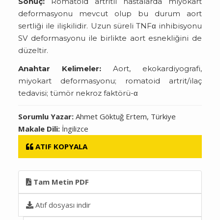
Sonuç:
Romatoid artritli hastalarda miyokart
deformasyonu mevcut olup bu durum aort
sertliği ile ilişkilidir. Uzun süreli TNFα inhibisyonu
SV deformasyonu ile birlikte aort esnekliğini de
düzeltir.
Anahtar Kelimeler:
Aort, ekokardiyografi,
miyokart deformasyonu; romatoid artrit/ilaç
tedavisi; tümör nekroz faktörü-α
Sorumlu Yazar:
Ahmet Göktuğ Ertem, Türkiye
Makale Dili:
İngilizce
ATIF KOPYALA
Tam Metin PDF
Atıf dosyası indir