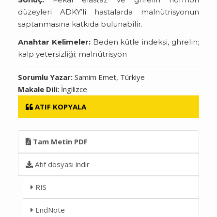
düzeyleri ADKY’li hastalarda malnütrisyonun
saptanmasına katkıda bulunabilir.
Anahtar Kelimeler:
Beden kütle indeksi, ghrelin;
kalp yetersizliği; malnütrisyon
Sorumlu Yazar:
Samim Emet, Türkiye
Makale Dili:
İngilizce
ATIF KOPYALA
Tam Metin PDF
Atıf dosyası indir
RIS
EndNote