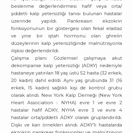
beslenme değerlendirmesi hafif veya orta/
şiddetli kalp yetersizliği tanısı bulunan hastalar
üzerinde yapıldı. Pankreasın ekzokrin
fonksiyonunun bir göstergesi olan fekal elastaz
ve yine bir iştah hormonu olan ghrelin
düzeylerinin kalp yetersizliğinde malnütrisyonla
ilişkisi değerlendirildi.
Çalışma planı: Gözlemsel çalışmaya akut
dekompanse kalp yetersizliği (ADKY) nedeniyle
hastaneye yatırılan 18 yaş üstü 52 hasta (32 erkek,
20 kadın) dahil edildi. Aynı yaş grubunda 31 (16
erkek, 15 kadın) sağlıklı kişi de kontrol grubu
olarak alındı. New York Kalp Derneği (New York
Heart Association - NYHA) evre 1 ve evre 2
hastalar hafif ADKY, NYHA evre 3 ve evre 4
hastalar orta/şiddetli ADKY olarak gruplandırıldı.
Dışkı ve kan örnekleri alındı. ADKY’li hastalarda
ekzokrin pankreas fonksiyonları ve malnütrisyon