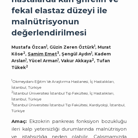
fekal elastaz düzeyi ile
malnütrisyonun
değerlendirilmesi
1
1
Mustafa Özcan
, Güzin Zeren Öztürk
, Murat
2
3
1
Köse
,
Samim Emet
, Şengül Aydın
, Kadem
1
1
2
Arslan
, Yücel Arman
, Vakur Akkaya
, Tufan
2
Tükek
1
Okmeydanı Eğitm Ve Araştırma Hastanesi, İç Hastalıkları,
İstanbul, Türkiye
2
İstanbul Üniversitesi İstanbul Tıp Fakültesi, İç Hastalıkları,
İstanbul, Türkiye
3
İstanbul Üniversitesi İstanbul Tıp Fakültesi, Kardiyoloji, İstanbul,
Türkiye
Amaç:
Ekzokrin pankreas fonksiyon bozukluğu
ileri kalp yetersizliği durumlarında malnütrisyon
ve iştahsızlığa neden olabilir. Çalışmamızda