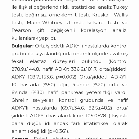
ile ilişkisi değerlendirildi. İstatistiksel analiz Tukey
testi, bağımsız örneklem t-testi, Kruskal- Wallis
testi, Mann-Whitney U-testi, ki-kare testi ve
Pearson çift değişkenli korelasyon analizi
kullanılarak yapıldı.
Bulgular:
Orta/şiddetli ADKY’li hastalarda kontrol
grubu ile kıyaslandığında önemli ölçüde azalmış
fekal elastaz düzeyleri bulundu (Kontrol
278.9±144.8, hafif ADKY: 336.6±181.7, orta/şiddetli
ADKY: 168.7±153.6, p=0.002). Orta/şiddetli ADKY’li
10 hastada (%50) ağır, 4’ünde (%20) orta ve
6’sında (%30) hafif pankreas yetersizliği vardı.
Ghrelin seviyeleri kontrol grubunda ve hafif
ADKY’li hastalarda (69.7±34.6, 82.5±48.2) orta/
şiddetli ADKY’li hastalardakine (105.0±78.1) kıyasla
daha düşük idi ancak fark istatistiksel olarak
anlamlı değildi (p=0.361).
Sonuç:
Fekal elastaz ve ghrelin hormon