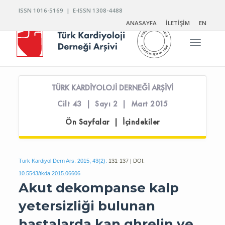
ISSN 1016-5169 | E-ISSN 1308-4488
ANASAYFA
İLETİŞİM
EN
Toggle n
TÜRK KARDİYOLOJİ DERNEĞİ ARŞİVİ
Cilt 43 | Sayı 2 | Mart 2015
Ön Sayfalar | İçindekiler
Turk Kardiyol Dern Ars. 2015; 43(2):
131-137 | DOI:
10.5543/tkda.2015.06606
Akut dekompanse kalp
yetersizliği bulunan
hastalarda kan ghrelin ve