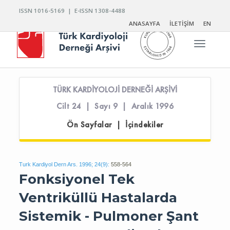
ISSN 1016-5169 | E-ISSN 1308-4488
ANASAYFA
İLETİŞİM
EN
Toggle n
TÜRK KARDİYOLOJİ DERNEĞİ ARŞİVİ
Cilt 24 | Sayı 9 | Aralık 1996
Ön Sayfalar | İçindekiler
Turk Kardiyol Dern Ars. 1996; 24(9):
558-564
Fonksiyonel Tek
Ventriküllü Hastalarda
Sistemik - Pulmoner Şant