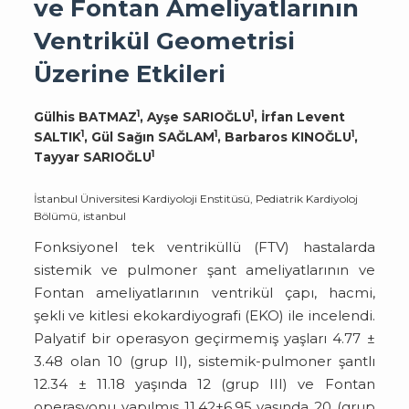
ve Fontan Ameliyatlarının
Ventrikül Geometrisi
Üzerine Etkileri
1
1
Gülhis BATMAZ
, Ayşe SARIOĞLU
, İrfan Levent
1
1
1
SALTIK
, Gül Sağın SAĞLAM
, Barbaros KINOĞLU
,
1
Tayyar SARIOĞLU
İstanbul Üniversitesi Kardiyoloji Enstitüsü, Pediatrik Kardiyoloj
Bölümü, istanbul
Fonksiyonel tek ventriküllü (FTV) hastalarda
sistemik ve pulmoner şant ameliyatlarının ve
Fontan ameliyatlarının ventrikül çapı, hacmi,
şekli ve kitlesi ekokardiyografi (EKO) ile incelendi.
Palyatif bir operasyon geçirmemiş yaşları 4.77 ±
3.48 olan 10 (grup II), sistemik-pulmoner şantlı
12.34 ± 11.18 yaşında 12 (grup III) ve Fontan
operasyonu yapılmış 11.42±6.95 yaşında 20 (grup