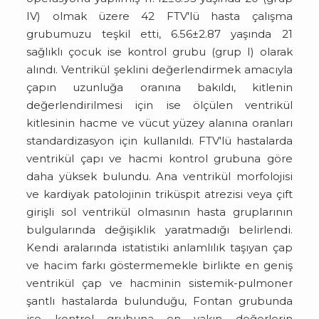
IV) olmak üzere 42 FTV'lü hasta çalışma
grubumuzu teşkil etti, 6.56±2.87 yaşında 21
sağlıklı çocuk ise kontrol grubu (grup I) olarak
alındı. Ventrikül şeklini değerlendirmek amacıyla
çapın uzunluğa oranına bakıldı, kitlenin
değerlendirilmesi için ise ölçülen ventrikül
kitlesinin hacme ve vücut yüzey alanına oranları
standardizasyon için kullanıldı. FTV'lü hastalarda
ventrikül çapı ve hacmi kontrol grubuna göre
daha yüksek bulundu. Ana ventrikül morfolojisi
ve kardiyak patolojinin triküspit atrezisi veya çift
girişli sol ventrikül olmasının hasta gruplarının
bulgularında değişiklik yaratmadığı belirlendi.
Kendi aralarında istatistiki anlamlılık taşıyan çap
ve hacim farkı göstermemekle birlikte en geniş
ventrikül çap ve hacminin sistemik-pulmoner
şantlı hastalarda bulunduğu, Fontan grubunda
ise kontrol grubuna en yakın değerlerin