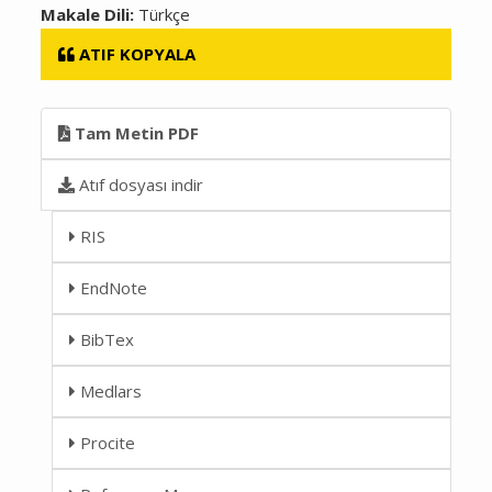
Makale Dili:
Türkçe
ATIF KOPYALA
Tam Metin PDF
Atıf dosyası indir
RIS
EndNote
BibTex
Medlars
Procite