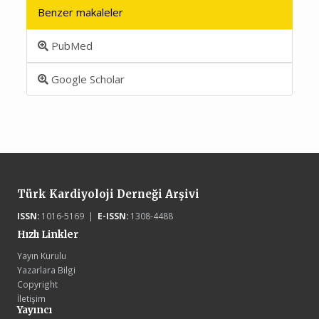
Benzer makaleler
PubMed
Google Scholar
Türk Kardiyoloji Derneği Arşivi
ISSN:
1016-5169 |
E-ISSN:
1308-4488
Hızlı Linkler
Yayın Kurulu
Yazarlara Bilgi
Copyright
İletişim
Yayıncı