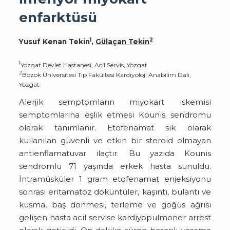
enfarktüsü
1
2
Yusuf Kenan Tekin
,
Gülaçan Tekin
1
Yozgat Devlet Hastanesi, Acil Servis, Yozgat
2
Bozok Üniversitesi Tıp Fakültesi Kardiyoloji Anabilim Dalı,
Yozgat
Alerjik semptomların miyokart iskemisi
semptomlarına eşlik etmesi Kounis sendromu
olarak tanımlanır. Etofenamat sık olarak
kullanılan güvenli ve etkin bir steroid olmayan
antienflamatuvar ilaçtır. Bu yazıda Kounis
sendromlu 71 yaşında erkek hasta sunuldu.
İntramüsküler 1 gram etofenamat enjeksiyonu
sonrası eritamatöz döküntüler, kaşıntı, bulantı ve
kusma, baş dönmesi, terleme ve göğüs ağrısı
gelişen hasta acil servise kardiyopulmoner arrest