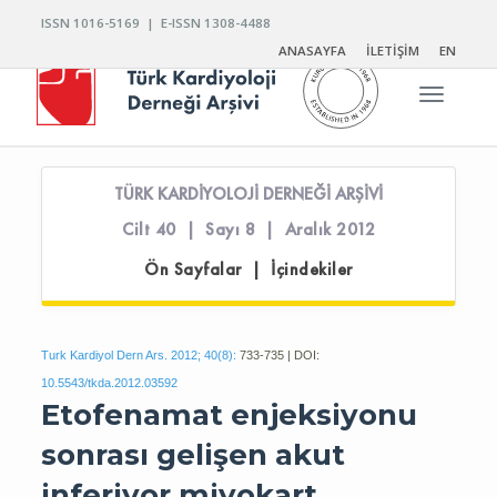
ISSN 1016-5169 | E-ISSN 1308-4488
ANASAYFA
İLETİŞİM
EN
Toggle n
TÜRK KARDİYOLOJİ DERNEĞİ ARŞİVİ
Cilt 40 | Sayı 8 | Aralık 2012
Ön Sayfalar | İçindekiler
Turk Kardiyol Dern Ars. 2012; 40(8):
733-735 | DOI:
10.5543/tkda.2012.03592
Etofenamat enjeksiyonu
sonrası gelişen akut
inferiyor miyokart