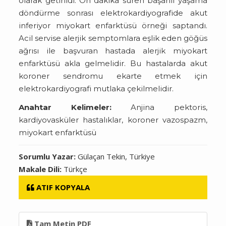
olarak getirildi. On dakika süren başarılı yaşama
döndürme sonrası elektrokardiyografide akut
inferiyor miyokart enfarktüsü örneği saptandı.
Acil servise alerjik semptomlara eşlik eden göğüs
ağrısı ile başvuran hastada alerjik miyokart
enfarktüsü akla gelmelidir. Bu hastalarda akut
koroner sendromu ekarte etmek için
elektrokardiyografi mutlaka çekilmelidir.
Anahtar Kelimeler:
Anjina pektoris,
kardiyovasküler hastalıklar, koroner vazospazm,
miyokart enfarktüsü
Sorumlu Yazar:
Gülaçan Tekin, Türkiye
Makale Dili:
Türkçe
ATIF KOPYALA
Tam Metin PDF