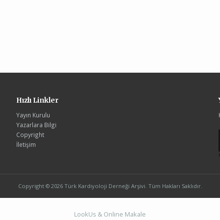
Hızlı Linkler
Yayın Kurulu
Yazarlara Bilgi
Copyright
İletişim
Copyright © 2026 Türk Kardiyoloji Derneği Arşivi. Tüm Hakları Saklıdır.
LookUs
&
Online Makale