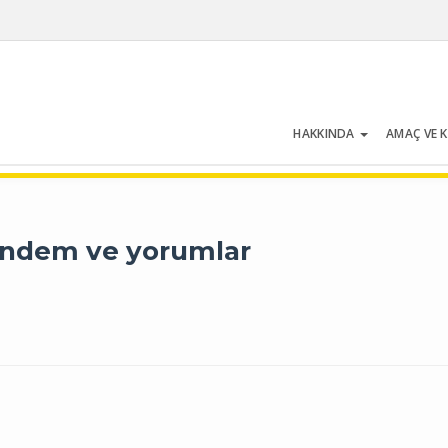
HAKKINDA
AMAÇ VE 
Cilt 43 | Sayı 2 | Mart 2015
gündem ve yorumlar