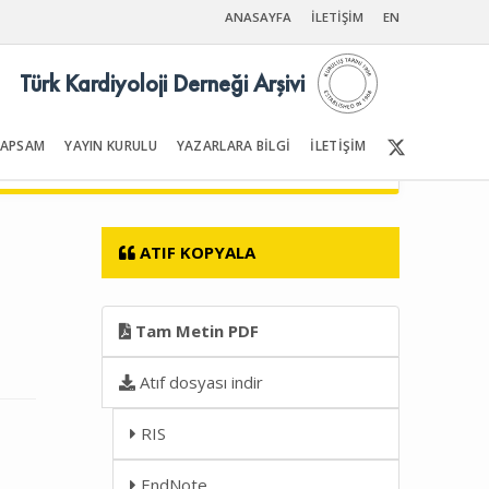
ANASAYFA
İLETİŞİM
EN
Türk Kardiyoloji Derneği Arşivi
KAPSAM
YAYIN KURULU
YAZARLARA BİLGİ
İLETİŞİM
Ön Sayfalar | İçindekiler
ATIF KOPYALA
Tam Metin PDF
Atıf dosyası indir
RIS
EndNote