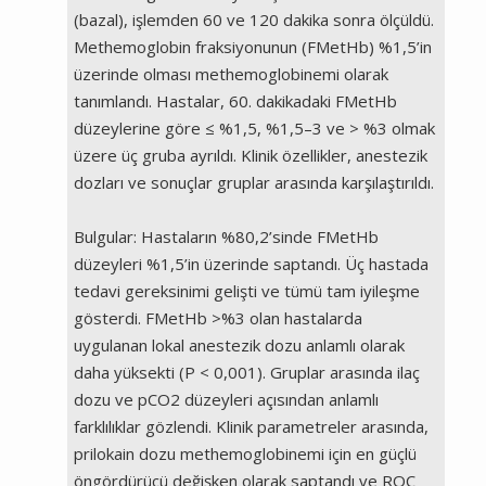
(bazal), işlemden 60 ve 120 dakika sonra ölçüldü.
Methemoglobin fraksiyonunun (FMetHb) %1,5’in
üzerinde olması methemoglobinemi olarak
tanımlandı. Hastalar, 60. dakikadaki FMetHb
düzeylerine göre ≤ %1,5, %1,5–3 ve > %3 olmak
üzere üç gruba ayrıldı. Klinik özellikler, anestezik
dozları ve sonuçlar gruplar arasında karşılaştırıldı.
Bulgular: Hastaların %80,2’sinde FMetHb
düzeyleri %1,5’in üzerinde saptandı. Üç hastada
tedavi gereksinimi gelişti ve tümü tam iyileşme
gösterdi. FMetHb >%3 olan hastalarda
uygulanan lokal anestezik dozu anlamlı olarak
daha yüksekti (P < 0,001). Gruplar arasında ilaç
dozu ve pCO2 düzeyleri açısından anlamlı
farklılıklar gözlendi. Klinik parametreler arasında,
prilokain dozu methemoglobinemi için en güçlü
öngördürücü değişken olarak saptandı ve ROC