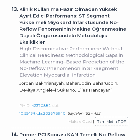
13.
Klinik Kullanıma Hazır Olmadan Yüksek
Ayırt Edici Performans: ST Segment
Yükselmeli Miyokard İnfarktüsünde No-
Reflow Fenomeninin Makine Öğrenmesine
Dayalı Öngörüsündeki Metodolojik
Eksiklikler
High Discriminative Performance Without
Clinical Readiness: Methodological Gaps in
Machine Learning–Based Prediction of the
No-Reflow Phenomenon in ST-Segment
Elevation Myocardial Infarction
Jordan Bakhriansyah,
Baharuddin Baharuddin
,
Devitya Angielevi Sukarno, Lilies Handayani
PMID:
42370882
doi:
10.5543/tkda.2026.78940
Sayfalar 452 - 453
Makale Özeti
|
Tam Metin PDF
14.
Primer PCI Sonrası KAN Temelli No-Reflow