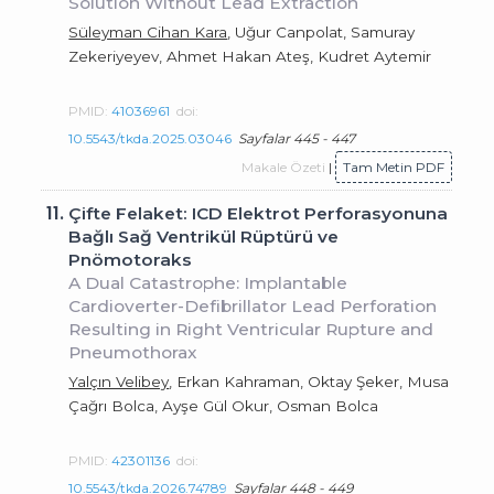
Solution Without Lead Extraction
Süleyman Cihan Kara
, Uğur Canpolat, Samuray
Zekeriyeyev, Ahmet Hakan Ateş, Kudret Aytemir
PMID:
41036961
doi:
10.5543/tkda.2025.03046
Sayfalar 445 - 447
Makale Özeti
|
Tam Metin PDF
11.
Çifte Felaket: ICD Elektrot Perforasyonuna
Bağlı Sağ Ventrikül Rüptürü ve
Pnömotoraks
A Dual Catastrophe: Implantable
Cardioverter-Defibrillator Lead Perforation
Resulting in Right Ventricular Rupture and
Pneumothorax
Yalçın Velibey
, Erkan Kahraman, Oktay Şeker, Musa
Çağrı Bolca, Ayşe Gül Okur, Osman Bolca
PMID:
42301136
doi:
10.5543/tkda.2026.74789
Sayfalar 448 - 449