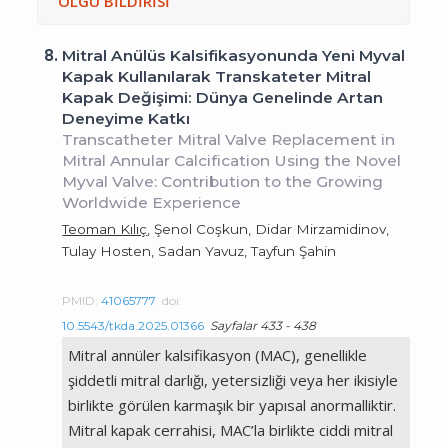
OLGU BİLDİRİSİ
8.
Mitral Anülüs Kalsifikasyonunda Yeni Myval
Kapak Kullanılarak Transkateter Mitral
Kapak Değişimi: Dünya Genelinde Artan
Deneyime Katkı
Transcatheter Mitral Valve Replacement in
Mitral Annular Calcification Using the Novel
Myval Valve: Contribution to the Growing
Worldwide Experience
Teoman Kılıç
, Şenol Coşkun, Didar Mirzamidinov,
Tulay Hosten, Sadan Yavuz, Tayfun Şahin
PMID:
41065777
doi:
10.5543/tkda.2025.01366
Sayfalar 433 - 438
Mitral annüler kalsifikasyon (MAC), genellikle
şiddetli mitral darlığı, yetersizliği veya her ikisiyle
birlikte görülen karmaşık bir yapısal anormalliktir.
Mitral kapak cerrahisi, MAC’la birlikte ciddi mitral