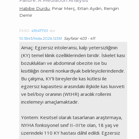
Failure: A Mediation Analysis
Habibe Durdu
, Pınar Merç, Ertan Aydın, Rengin
Demir
PMID:
41947701
doi:
10.5543/tkda.2026.12361
Sayfalar 403 - 411
Amaç: Egzersiz intoleransı, kalp yetersizliğinin
(KY) temel klinik özelliklerinden biridir. İskelet kası
bozuklukları ve abdominal obezite ise bu
kısıtlılığın önemli nonkardiyak belirleyicilerindendir.
Bu çalışma, KY’li bireylerde kas kütlesi ile
egzersiz kapasitesi arasındaki ilişkide kas kuvveti
ve bel/boy oranının (WtHR) aracılık rollerini
incelemeyi amaçlamaktadır.
Yöntem: Kesitsel olarak tasarlanan araştırmaya,
NYHA fonksiyonel sınıf II–III’te olan, 18 yaş ve
üzerindeki 110 KY hastası dâhil edildi. Egzersiz