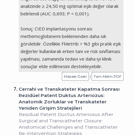
analizinde ≥ 24,50 mg optimal eşik değer olarak
belirlendi (AUC: 0,693; P < 0,001).
Sonuç: CIED implantasyonu sonrası
methemoglobinemi beklenenden daha sık
görülebilir. Özellikle FMetHb > %3 gibi pratik eşik
değerler kullanılarak erken tanı ve risk sınıflaması
yapılması, zamanında tedavi ve daha iyi klinik
sonuçlar elde edilmesini destekleyebilir.
Makale Özeti
|
Tam Metin PDF
7.
Cerrahi ve Transkateter Kapatma Sonrası
Rezidüel Patent Duktus Arteriozus:
Anatomik Zorluklar ve Transkateter
Yeniden Girişim Stratejileri
Residual Patent Ductus Arteriosus After
Surgical and Transcatheter Closure:
Anatomical Challenges and Transcatheter
Re-Intervention Strategies