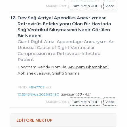
Makale Özeti
|
Tam Metin PDF
|
Video
12.
Dev Sağ Atriyal Apendiks Anevrizması:
Retrovirüs Enfeksiyonu Olan Bir Hastada
Sağ Ventrikül Sıkışmasının Nadir Görülen
Bir Nedeni
Giant Right Atrial Appendage Aneurysm: An
Unusual Cause of Right Ventricular
Compression in a Retrovirus-Infected
Patient
Gowtham Reddy Nomula,
Anupam Bhambhani
,
Abhishek Jaiswal, Srishti Sharma
PMID:
41947702
doi:
10.5543/tkda.2026.93490
Sayfalar 450 - 451
Makale Özeti
|
Tam Metin PDF
|
Video
EDİTÖRE MEKTUP