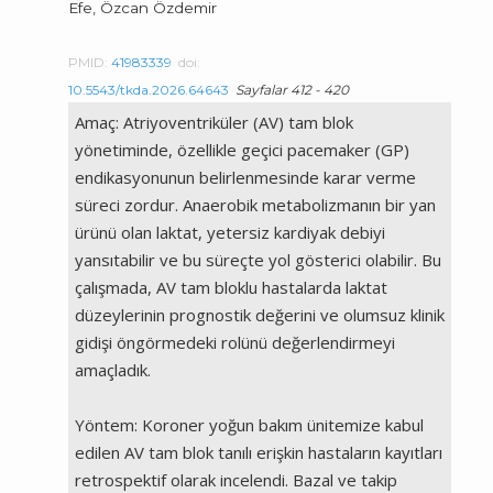
Efe, Özcan Özdemir
PMID:
41983339
doi:
10.5543/tkda.2026.64643
Sayfalar 412 - 420
Amaç: Atriyoventriküler (AV) tam blok
yönetiminde, özellikle geçici pacemaker (GP)
endikasyonunun belirlenmesinde karar verme
süreci zordur. Anaerobik metabolizmanın bir yan
ürünü olan laktat, yetersiz kardiyak debiyi
yansıtabilir ve bu süreçte yol gösterici olabilir. Bu
çalışmada, AV tam bloklu hastalarda laktat
düzeylerinin prognostik değerini ve olumsuz klinik
gidişi öngörmedeki rolünü değerlendirmeyi
amaçladık.
Yöntem: Koroner yoğun bakım ünitemize kabul
edilen AV tam blok tanılı erişkin hastaların kayıtları
retrospektif olarak incelendi. Bazal ve takip