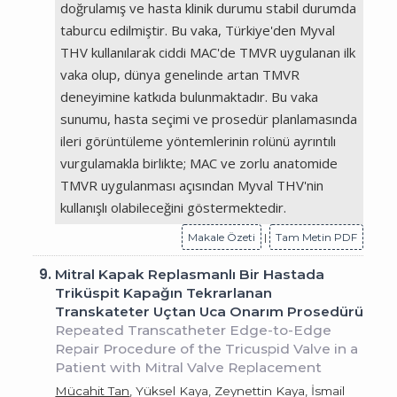
doğrulamış ve hasta klinik durumu stabil durumda
taburcu edilmiştir. Bu vaka, Türkiye'den Myval
THV kullanılarak ciddi MAC'de TMVR uygulanan ilk
vaka olup, dünya genelinde artan TMVR
deneyimine katkıda bulunmaktadır. Bu vaka
sunumu, hasta seçimi ve prosedür planlamasında
ileri görüntüleme yöntemlerinin rolünü ayrıntılı
vurgulamakla birlikte; MAC ve zorlu anatomide
TMVR uygulanması açısından Myval THV'nin
kullanışlı olabileceğini göstermektedir.
Makale Özeti
|
Tam Metin PDF
9.
Mitral Kapak Replasmanlı Bir Hastada
Triküspit Kapağın Tekrarlanan
Transkateter Uçtan Uca Onarım Prosedürü
Repeated Transcatheter Edge-to-Edge
Repair Procedure of the Tricuspid Valve in a
Patient with Mitral Valve Replacement
Mücahit Tan
, Yüksel Kaya, Zeynettin Kaya, İsmail