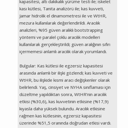
kapasitesi, altı dakikalık yürüme testi ile; iskelet
kası kütlesi, Tanita analizörü ile; kas kuvveti,
Jamar hidrolik el dinamometresi ile ve WtHR,
mezura kullanılarak değerlendirildi. Aracılık
analizleri, %95 güven aralıklı bootstrapping
yöntemi ve paralel çoklu aracılık modelleri
kullanılarak gerçekleştirildi; güven aralığının sıfırı
içermemesi anlamlı aracılık olarak yorumlandı.
Bulgular: Kas kütlesi ile egzersiz kapasitesi
arasında anlamlı bir ilişki gözlendi; kas kuvveti ve
WtHR, bu ilişkide kısmi aracı değişkenler olarak
belirlendi. Yaş, cinsiyet ve NYHA sınıflaması için
düzeltme yapıldıktan sonra, WtHR’nin aracılık
etkisi (%30,6), kas kuvvetinin etkisine (%17,9)
kıyasla daha yüksek bulundu. Aracılık etkisine
rağmen kas kütlesinin, egzersiz kapasitesi
üzerinde %51,5 oranında doğrudan etkisi vardı.