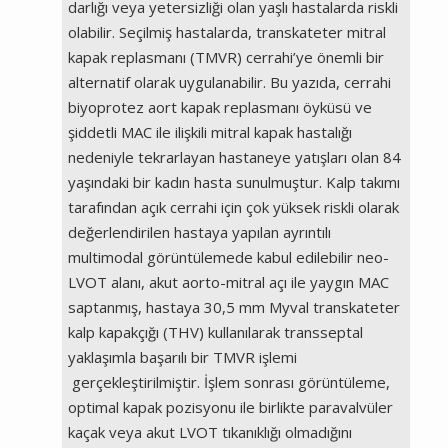
darlığı veya yetersizliği olan yaşlı hastalarda riskli
olabilir. Seçilmiş hastalarda, transkateter mitral
kapak replasmanı (TMVR) cerrahi’ye önemli bir
alternatif olarak uygulanabilir. Bu yazıda, cerrahi
biyoprotez aort kapak replasmanı öyküsü ve
şiddetli MAC ile ilişkili mitral kapak hastalığı
nedeniyle tekrarlayan hastaneye yatışları olan 84
yaşındaki bir kadın hasta sunulmuştur. Kalp takımı
tarafından açık cerrahi için çok yüksek riskli olarak
değerlendirilen hastaya yapılan ayrıntılı
multimodal görüntülemede kabul edilebilir neo-
LVOT alanı, akut aorto-mitral açı ile yaygın MAC
saptanmış, hastaya 30,5 mm Myval transkateter
kalp kapakçığı (THV) kullanılarak transseptal
yaklaşımla başarılı bir TMVR işlemi
gerçekleştirilmiştir. İşlem sonrası görüntüleme,
optimal kapak pozisyonu ile birlikte paravalvüler
kaçak veya akut LVOT tıkanıklığı olmadığını