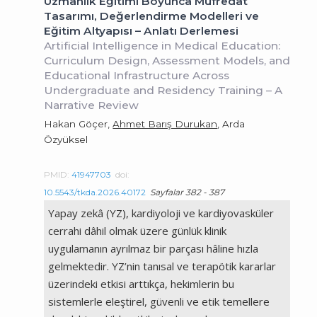
Uzmanlık Eğitimi Boyunca Müfredat
Tasarımı, Değerlendirme Modelleri ve
Eğitim Altyapısı – Anlatı Derlemesi
Artificial Intelligence in Medical Education:
Curriculum Design, Assessment Models, and
Educational Infrastructure Across
Undergraduate and Residency Training – A
Narrative Review
Hakan Göçer,
Ahmet Barış Durukan
, Arda
Özyüksel
PMID:
41947703
doi:
10.5543/tkda.2026.40172
Sayfalar 382 - 387
Yapay zekâ (YZ), kardiyoloji ve kardiyovasküler
cerrahi dâhil olmak üzere günlük klinik
uygulamanın ayrılmaz bir parçası hâline hızla
gelmektedir. YZ’nin tanısal ve terapötik kararlar
üzerindeki etkisi arttıkça, hekimlerin bu
sistemlerle eleştirel, güvenli ve etik temellere