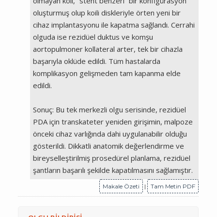
olmayan koil, “stent benzeri” bir konfigürasyon
oluşturmuş olup koili diskleriyle örten yeni bir
cihaz implantasyonu ile kapatma sağlandı. Cerrahi
olguda ise rezidüel duktus ve komşu
aortopulmoner kollateral arter, tek bir cihazla
başarıyla oklüde edildi. Tüm hastalarda
komplikasyon gelişmeden tam kapanma elde
edildi.
Sonuç: Bu tek merkezli olgu serisinde, rezidüel
PDA için transkateter yeniden girişimin, malpoze
önceki cihaz varlığında dahi uygulanabilir olduğu
gösterildi. Dikkatli anatomik değerlendirme ve
bireyselleştirilmiş prosedürel planlama, rezidüel
şantların başarılı şekilde kapatılmasını sağlamıştır.
Makale Özeti
|
Tam Metin PDF