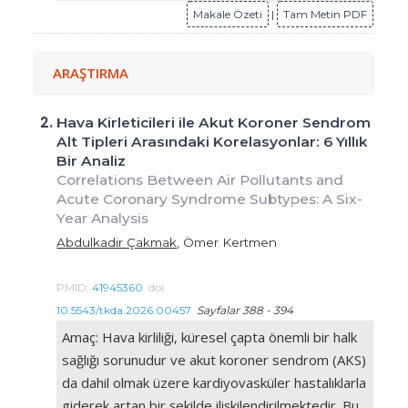
Makale Özeti
|
Tam Metin PDF
ARAŞTIRMA
2.
Hava Kirleticileri ile Akut Koroner Sendrom
Alt Tipleri Arasındaki Korelasyonlar: 6 Yıllık
Bir Analiz
Correlations Between Air Pollutants and
Acute Coronary Syndrome Subtypes: A Six-
Year Analysis
Abdulkadir Çakmak
, Ömer Kertmen
PMID:
41945360
doi:
10.5543/tkda.2026.00457
Sayfalar 388 - 394
Amaç: Hava kirliliği, küresel çapta önemli bir halk
sağlığı sorunudur ve akut koroner sendrom (AKS)
da dahil olmak üzere kardiyovasküler hastalıklarla
giderek artan bir şekilde ilişkilendirilmektedir. Bu