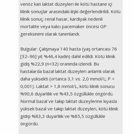
venöz kan laktat düzeyleri ile kötü hastane içi
klinik sonuçlar arasındaki ilişki değerlendirildi. Kötü
klinik sonuç; renal hasar, kardiyak nedenli
mortalite veya kalıcı pacemaker öncesi GP
gereksinimi olarak tanımlandı.
Bulgular: Çalışmaya 140 hasta (yaş ortancası 76
[32–96] yıl; %46,4 kadın) dahil edildi. Kötü klinik
gidiş %22,9 (n=32) oranında izlendi. Bu
hastalarda bazal laktat düzeyleri anlamlı olarak
daha yüksekti (ortanca 3,1 vs. 2,0 mmol/L; P <
0,001). Laktat > 1,8 mmol/L, kötü klinik sonucu
%90,6 duyarlılık ve %43,5 özgüllükle öngördü.
Normal bazal ve takip laktat düzeylerine kıyasla
yüksek bazal ve takip laktat düzeyleri, kötü klinik
gidişi %83,3 duyarlılık ve %85,5 özgüllükle
öngördü.