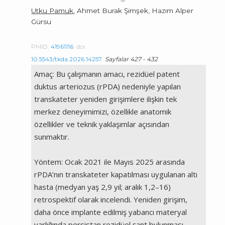
Utku Pamuk
, Ahmet Burak Şimşek, Hazım Alper
Gürsu
PMID:
41961116
doi:
10.5543/tkda.2026.14257
Sayfalar 427 - 432
Amaç: Bu çalışmanın amacı, rezidüel patent
duktus arteriozus (rPDA) nedeniyle yapılan
transkateter yeniden girişimlere ilişkin tek
merkez deneyimimizi, özellikle anatomik
özellikler ve teknik yaklaşımlar açısından
sunmaktır.
Yöntem: Ocak 2021 ile Mayıs 2025 arasında
rPDA’nın transkateter kapatılması uygulanan altı
hasta (medyan yaş 2,9 yıl; aralık 1,2–16)
retrospektif olarak incelendi. Yeniden girişim,
daha önce implante edilmiş yabancı materyal
varlığında persistan rezidüel şant bulunması