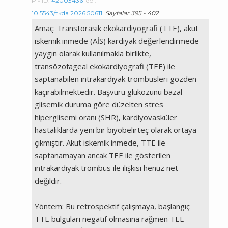
PMID:
42003436
doi:
10.5543/tkda.2026.50611
Sayfalar 395 - 402
Amaç: Transtorasik ekokardiyografi (TTE), akut
iskemik inmede (AİS) kardiyak değerlendirmede
yaygın olarak kullanılmakla birlikte,
transözofageal ekokardiyografi (TEE) ile
saptanabilen intrakardiyak trombüsleri gözden
kaçırabilmektedir. Başvuru glukozunu bazal
glisemik duruma göre düzelten stres
hiperglisemi oranı (SHR), kardiyovasküler
hastalıklarda yeni bir biyobelirteç olarak ortaya
çıkmıştır. Akut iskemik inmede, TTE ile
saptanamayan ancak TEE ile gösterilen
intrakardiyak trombüs ile ilişkisi henüz net
değildir.
Yöntem: Bu retrospektif çalışmaya, başlangıç
TTE bulguları negatif olmasına rağmen TEE