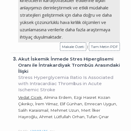
kirleticilerin kardiyovasküler etkilerine ilişkin
anlayışımızı derinleştirmek ve etkili müdahale
stratejileri geliştirmek için daha doğru ve daha
yüksek çözünürlüklü hava kirlilik ölçümleri ve
uzunlamasına verilerle daha fazla araştırmaya
ihtiyaç duyulmaktadır.
Makale Özeti
|
Tam Metin PDF
3.
Akut İskemik İnmede Stres Hiperglisemi
Oranı ile İntrakardiyak Trombüs Arasındaki
İlişki
Stress Hyperglycemia Ratio Is Associated
with Intracardiac Thrombus in Acute
Ischemic Stroke
Vedat Cicek
, Almina Erdem, Ezgi Hasret Kozan
Çıkırıkçı, İrem Yılmaz, Elif Günhan, Emrecan Uygun,
Salih Karaismail, Mehmet Uzun, Mert İlker
Hayıroğlu, Ahmet Lütfullah Orhan, Tufan Çınar