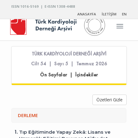
ISSN 1016-5169 | E-ISSN 1308-4488
ANASAYFA
İLETİŞİM
EN
Toggle n
TÜRK KARDİYOLOJİ DERNEĞİ ARŞİVİ
Cilt 54 | Sayı 5 | Temmuz 2026
Ön Sayfalar | İçindekiler
Özetleri Gizle
DERLEME
1.
Tıp Eğitiminde Yapay Zekâ: Lisans ve