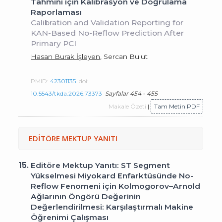
Tahmini için Kalibrasyon ve Doğrulama
Raporlaması
Calibration and Validation Reporting for
KAN-Based No-Reflow Prediction After
Primary PCI
Hasan Burak İşleyen
, Sercan Bulut
PMID:
42301135
doi:
10.5543/tkda.2026.73373
Sayfalar 454 - 455
Makale Özeti
|
Tam Metin PDF
EDİTÖRE MEKTUP YANITI
15.
Editöre Mektup Yanıtı: ST Segment
Yükselmesi Miyokard Enfarktüsünde No-
Reflow Fenomeni için Kolmogorov–Arnold
Ağlarının Öngörü Değerinin
Değerlendirilmesi: Karşılaştırmalı Makine
Öğrenimi Çalışması