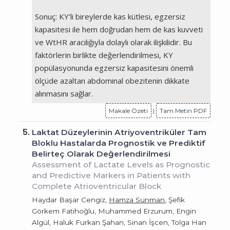
Sonuç: KY’li bireylerde kas kütlesi, egzersiz
kapasitesi ile hem doğrudan hem de kas kuvveti
ve WtHR aracılığıyla dolaylı olarak ilişkilidir. Bu
faktörlerin birlikte değerlendirilmesi, KY
popülasyonunda egzersiz kapasitesini önemli
ölçüde azaltan abdominal obezitenin dikkate
alınmasını sağlar.
Makale Özeti
|
Tam Metin PDF
5.
Laktat Düzeylerinin Atriyoventriküler Tam
Bloklu Hastalarda Prognostik ve Prediktif
Belirteç Olarak Değerlendirilmesi
Assessment of Lactate Levels as Prognostic
and Predictive Markers in Patients with
Complete Atrioventricular Block
Haydar Başar Cengiz,
Hamza Sunman
, Şefik
Görkem Fatihoğlu, Muhammed Erzurum, Engin
Algül, Haluk Furkan Şahan, Sinan İşcen, Tolga Han