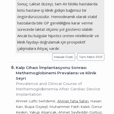
Sonuç: Laktat düzeyi, tam AV bloklu hastalarda
kötü hastane içi klinik gidişin bağımsız bir
öngördürücüsüdür. Hemodinamik olarak stabil
hastalarda bile GP gerekliliğine karar verme
sürecinde laktat ölçümü yol gösterici olabilir.
Ancak bu bulgular hipotez üreten niteliktedir ve
klinik faydayı doğrulamak için prospektif
çalışmalara ihtiyaç vardır.
Makale Özeti
|
Tam Metin PDF
6.
Kalp Cihazı İmplantasyonu Sonrası
Methemoglobinemi Prevalansı ve Klinik
Seyri
Prevalence and Clinical Course of
Methemoglobinemia After Cardiac Device
Implantation
Ahmet Lütfü Sertdemir,
Ahmet Taha Şahin
, Hasan
Kan, Büşra Özyeşil, Muhammet Fatih Kaleli, Öznur
Keskin, Yakup Alsancak, Ahmet Seyfeddin Gürbüz,