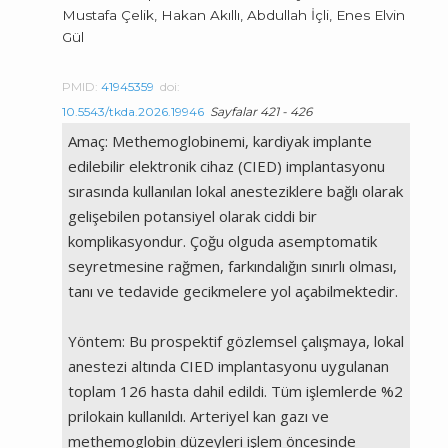
Mustafa Çelik, Hakan Akıllı, Abdullah İçli, Enes Elvin
Gül
PMID:
41945359
doi:
10.5543/tkda.2026.19946
Sayfalar 421 - 426
Amaç: Methemoglobinemi, kardiyak implante
edilebilir elektronik cihaz (CIED) implantasyonu
sırasında kullanılan lokal anesteziklere bağlı olarak
gelişebilen potansiyel olarak ciddi bir
komplikasyondur. Çoğu olguda asemptomatik
seyretmesine rağmen, farkındalığın sınırlı olması,
tanı ve tedavide gecikmelere yol açabilmektedir.
Yöntem: Bu prospektif gözlemsel çalışmaya, lokal
anestezi altında CIED implantasyonu uygulanan
toplam 126 hasta dahil edildi. Tüm işlemlerde %2
prilokain kullanıldı. Arteriyel kan gazı ve
methemoglobin düzeyleri işlem öncesinde