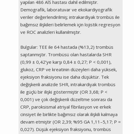
yapılan 486 AİS hastası dahil edilmiştir.
Demografik, laboratuvar ve ekokardiyografik
veriler değerlendirilmiş; intrakardiyak trombüs ile
bağımsız ilişkileri belirlemek için lojistik regresyon
ve ROC analizleri kullanılmıştır.
Bulgular: TEE ile 64 hastada (%13,2) trombüs
saptanmıştır. Trombüsü olan hastalarda SHR
(0,99 ± 0,42’ye karşı 0,84 ± 0,27; P < 0,001),
glukoz, CRP ve kreatinin düzeyleri daha yüksek,
ejeksiyon fraksiyonu ise daha düşüktür. Tek
değişkenli analizde SHR, intrakardiyak trombüs
ile güçlü bir ilişki göstermiştir (OR 3,68; P <
0,001) ve çok değişkenli düzeltme sonrası da
CRP, paroksismal atriyal fibrilasyon ve erkek
cinsiyet ile birlikte bağımsız olarak ilişkili kalmaya
devam etmiştir (OR 2,39; %95 GA 1,11–5,17; P =
0,027). Düşük ejeksiyon fraksiyonu, trombüs