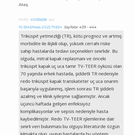
Ateş
PMID:
41055638
doi:
10.5543/tkda.2025.79634
Sayfalar 439 - 444
Triküspit yetmezliği (TR), kötü prognoz ve artmış
morbidite ile ilişkili olup, yüksek cerrahi riske
sahip hastalarda tedavi seçenekleri sınırlıdır. Bu
olguda, mitral kapak replasmanı ve önceki
triküspit kapak uç uca tamir TV-TEER öyküsü olan
70 yaşında erkek hastada, şiddetli TR nedeniyle
redo triküspit kapak transkateter uç uca onarım
başarıyla uygulanmış, işlem sonrası TR şiddeti
azalmış ve klinik iyileşme sağlanmıştır. Ancak
üçüncü haftada gelişen enfeksiyöz
komplikasyonlar ve sepsis nedeniyle hasta
kaybedilmiştir. Redo TV-TEER işlemlerine dair
sınırlı veri bulunması bu olguyu literatürde özgün
kılmakta olup, uygun hastalarda bu yöntem