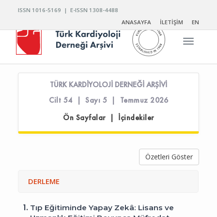
ISSN 1016-5169 | E-ISSN 1308-4488
ANASAYFA
İLETİŞİM
EN
Toggle n
TÜRK KARDİYOLOJİ DERNEĞİ ARŞİVİ
Cilt 54 | Sayı 5 | Temmuz 2026
Ön Sayfalar | İçindekiler
Özetleri Göster
DERLEME
1.
Tıp Eğitiminde Yapay Zekâ: Lisans ve