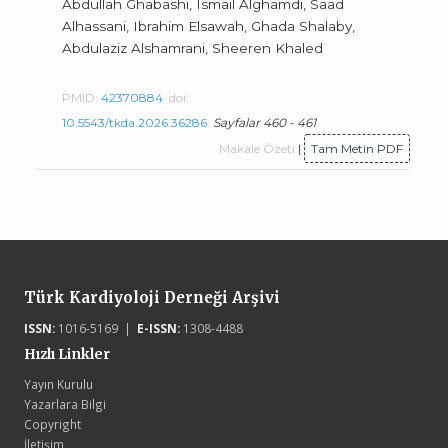
Abdullah Ghabashi, Ismail Alghamdi, Saad
Alhassani, Ibrahim Elsawah, Ghada Shalaby,
Abdulaziz Alshamrani, Sheeren Khaled
PMID:
42370884
doi:
10.5543/tkda.2026.36286
Sayfalar 460 - 461
Makale Özeti
|
Tam Metin PDF
Türk Kardiyoloji Derneği Arşivi
ISSN:
1016-5169 |
E-ISSN:
1308-4488
Hızlı Linkler
Yayın Kurulu
Yazarlara Bilgi
Copyright
İletişim