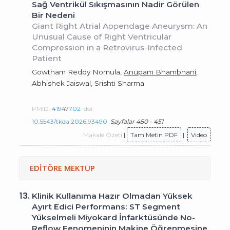
Sağ Ventrikül Sıkışmasının Nadir Görülen
Bir Nedeni
Giant Right Atrial Appendage Aneurysm: An
Unusual Cause of Right Ventricular
Compression in a Retrovirus-Infected
Patient
Gowtham Reddy Nomula,
Anupam Bhambhani
,
Abhishek Jaiswal, Srishti Sharma
PMID:
41947702
doi:
10.5543/tkda.2026.93490
Sayfalar 450 - 451
Makale Özeti
|
Tam Metin PDF
|
Video
EDİTÖRE MEKTUP
13.
Klinik Kullanıma Hazır Olmadan Yüksek
Ayırt Edici Performans: ST Segment
Yükselmeli Miyokard İnfarktüsünde No-
Reflow Fenomeninin Makine Öğrenmesine