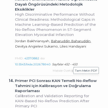
Dayalı Öngörüsündeki Metodolojik
Eksiklikler
High Discriminative Performance Without
Clinical Readiness: Methodological Gaps in
Machine Learning–Based Prediction of the
No-Reflow Phenomenon in ST-Segment
Elevation Myocardial Infarction
Jordan Bakhriansyah,
Baharuddin Baharuddin
,
Devitya Angielevi Sukarno, Lilies Handayani
PMID:
42370882
doi:
10.5543/tkda.2026.78940
Sayfalar 452 - 453
Makale Özeti
|
Tam Metin PDF
14.
Primer PCI Sonrası KAN Temelli No-Reflow
Tahmini için Kalibrasyon ve Doğrulama
Raporlaması
Calibration and Validation Reporting for
KAN-Based No-Reflow Prediction After
Primary PCI