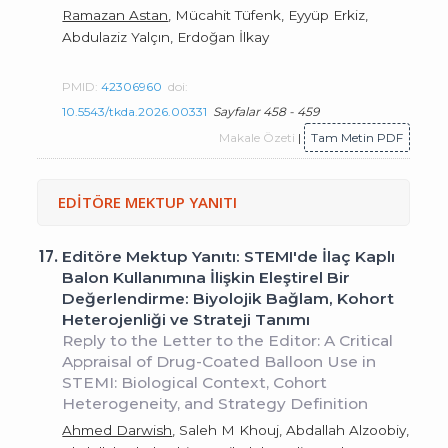
Ramazan Astan
, Mücahit Tüfenk, Eyyüp Erkiz,
Abdulaziz Yalçın, Erdoğan İlkay
PMID:
42306960
doi:
10.5543/tkda.2026.00331
Sayfalar 458 - 459
Makale Özeti
|
Tam Metin PDF
EDİTÖRE MEKTUP YANITI
17.
Editöre Mektup Yanıtı: STEMI'de İlaç Kaplı
Balon Kullanımına İlişkin Eleştirel Bir
Değerlendirme: Biyolojik Bağlam, Kohort
Heterojenliği ve Strateji Tanımı
Reply to the Letter to the Editor: A Critical
Appraisal of Drug-Coated Balloon Use in
STEMI: Biological Context, Cohort
Heterogeneity, and Strategy Definition
Ahmed Darwish
, Saleh M Khouj, Abdallah Alzoobiy,