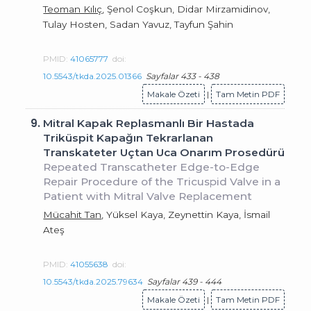
Teoman Kılıç
, Şenol Coşkun, Didar Mirzamidinov,
Tulay Hosten, Sadan Yavuz, Tayfun Şahin
PMID:
41065777
doi:
10.5543/tkda.2025.01366
Sayfalar 433 - 438
Makale Özeti
|
Tam Metin PDF
9.
Mitral Kapak Replasmanlı Bir Hastada
Triküspit Kapağın Tekrarlanan
Transkateter Uçtan Uca Onarım Prosedürü
Repeated Transcatheter Edge-to-Edge
Repair Procedure of the Tricuspid Valve in a
Patient with Mitral Valve Replacement
Mücahit Tan
, Yüksel Kaya, Zeynettin Kaya, İsmail
Ateş
PMID:
41055638
doi:
10.5543/tkda.2025.79634
Sayfalar 439 - 444
Makale Özeti
|
Tam Metin PDF