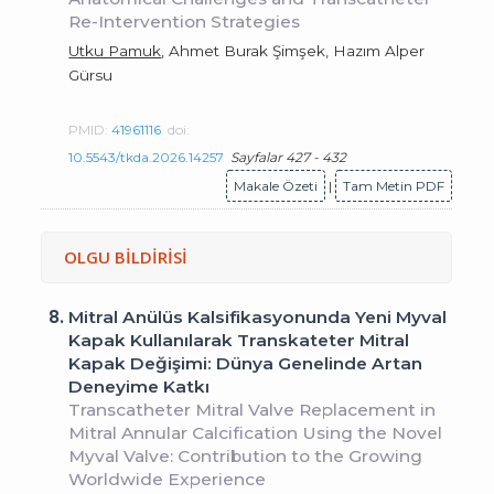
Re-Intervention Strategies
Utku Pamuk
, Ahmet Burak Şimşek, Hazım Alper
Gürsu
PMID:
41961116
doi:
10.5543/tkda.2026.14257
Sayfalar 427 - 432
Makale Özeti
|
Tam Metin PDF
OLGU BİLDİRİSİ
8.
Mitral Anülüs Kalsifikasyonunda Yeni Myval
Kapak Kullanılarak Transkateter Mitral
Kapak Değişimi: Dünya Genelinde Artan
Deneyime Katkı
Transcatheter Mitral Valve Replacement in
Mitral Annular Calcification Using the Novel
Myval Valve: Contribution to the Growing
Worldwide Experience