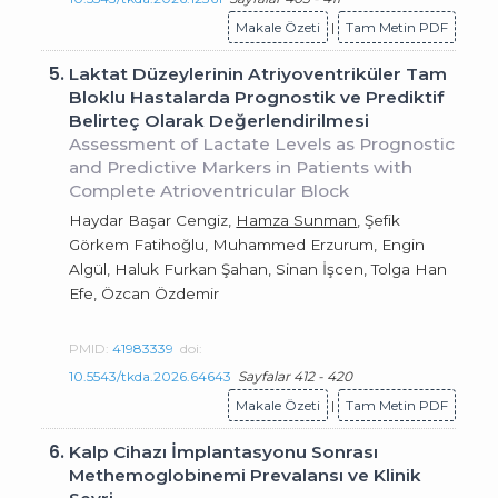
Makale Özeti
|
Tam Metin PDF
5.
Laktat Düzeylerinin Atriyoventriküler Tam
Bloklu Hastalarda Prognostik ve Prediktif
Belirteç Olarak Değerlendirilmesi
Assessment of Lactate Levels as Prognostic
and Predictive Markers in Patients with
Complete Atrioventricular Block
Haydar Başar Cengiz,
Hamza Sunman
, Şefik
Görkem Fatihoğlu, Muhammed Erzurum, Engin
Algül, Haluk Furkan Şahan, Sinan İşcen, Tolga Han
Efe, Özcan Özdemir
PMID:
41983339
doi:
10.5543/tkda.2026.64643
Sayfalar 412 - 420
Makale Özeti
|
Tam Metin PDF
6.
Kalp Cihazı İmplantasyonu Sonrası
Methemoglobinemi Prevalansı ve Klinik