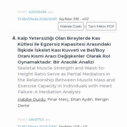
PMID:
42003436
doi:
10.5543/tkda.2026.50611
Sayfalar 395 - 402
Makale Özeti
|
Tam Metin PDF
4.
Kalp Yetersizliği Olan Bireylerde Kas
Kütlesi ile Egzersiz Kapasitesi Arasındaki
İlişkide İskelet Kası Kuvveti ve Bel/Boy
Oranı Kısmi Aracı Değişkenler Olarak Rol
Oynamaktadır: Bir Aracılık Analizi
Skeletal Muscle Strength and Waist-to-
Height Ratio Serve as Partial Mediators in
the Relationship Between Muscle Mass and
Exercise Capacity in Individuals with Heart
Failure: A Mediation Analysis
Habibe Durdu
, Pınar Merç, Ertan Aydın, Rengin
Demir
PMID:
41947701
doi:
10.5543/tkda.2026.12361
Sayfalar 403 - 411