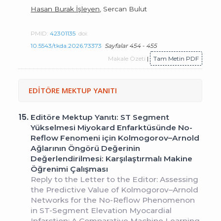
Hasan Burak İşleyen
, Sercan Bulut
PMID:
42301135
doi:
10.5543/tkda.2026.73373
Sayfalar 454 - 455
Makale Özeti
|
Tam Metin PDF
EDİTÖRE MEKTUP YANITI
15.
Editöre Mektup Yanıtı: ST Segment
Yükselmesi Miyokard Enfarktüsünde No-
Reflow Fenomeni için Kolmogorov–Arnold
Ağlarının Öngörü Değerinin
Değerlendirilmesi: Karşılaştırmalı Makine
Öğrenimi Çalışması
Reply to the Letter to the Editor: Assessing
the Predictive Value of Kolmogorov–Arnold
Networks for the No-Reflow Phenomenon
in ST-Segment Elevation Myocardial
Infarction: A Comparative Machine Learning