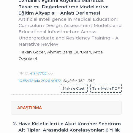
Uzmanlık Eğitimi Boyunca Müfredat
Tasarımı, Değerlendirme Modelleri ve
Eğitim Altyapısı – Anlatı Derlemesi
Artificial Intelligence in Medical Education:
Curriculum Design, Assessment Models, and
Educational Infrastructure Across
Undergraduate and Residency Training – A
Narrative Review
Hakan Göçer,
Ahmet Barış Durukan
, Arda
Özyüksel
PMID:
41947703
doi:
10.5543/tkda.2026.40172
Sayfalar 382 - 387
Makale Özeti
|
Tam Metin PDF
ARAŞTIRMA
2.
Hava Kirleticileri ile Akut Koroner Sendrom
Alt Tipleri Arasındaki Korelasyonlar: 6 Yıllık