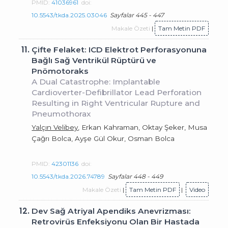
PMID:
41036961
doi:
10.5543/tkda.2025.03046
Sayfalar 445 - 447
Makale Özeti
|
Tam Metin PDF
11.
Çifte Felaket: ICD Elektrot Perforasyonuna
Bağlı Sağ Ventrikül Rüptürü ve
Pnömotoraks
A Dual Catastrophe: Implantable
Cardioverter-Defibrillator Lead Perforation
Resulting in Right Ventricular Rupture and
Pneumothorax
Yalçın Velibey
, Erkan Kahraman, Oktay Şeker, Musa
Çağrı Bolca, Ayşe Gül Okur, Osman Bolca
PMID:
42301136
doi:
10.5543/tkda.2026.74789
Sayfalar 448 - 449
Makale Özeti
|
Tam Metin PDF
|
Video
12.
Dev Sağ Atriyal Apendiks Anevrizması:
Retrovirüs Enfeksiyonu Olan Bir Hastada