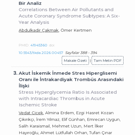
Bir Analiz
Correlations Between Air Pollutants and
Acute Coronary Syndrome Subtypes: A Six-
Year Analysis
Abdulkadir Çakmak
, Ömer Kertmen
PMID:
41945360
doi:
10.5543/tkda.2026.00457
Sayfalar 388 - 394
Makale Özeti
|
Tam Metin PDF
3.
Akut İskemik İnmede Stres Hiperglisemi
Oranı ile İntrakardiyak Trombüs Arasındaki
İlişki
Stress Hyperglycemia Ratio Is Associated
with Intracardiac Thrombus in Acute
Ischemic Stroke
Vedat Cicek
, Almina Erdem, Ezgi Hasret Kozan
Çıkırıkçı, İrem Yılmaz, Elif Günhan, Emrecan Uygun,
Salih Karaismail, Mehmet Uzun, Mert İlker
Hayıroğlu, Ahmet Lütfullah Orhan, Tufan Çınar