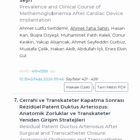
Seyri
Prevalence and Clinical Course of
Methemoglobinemia After Cardiac Device
Implantation
Ahmet Lütfü Sertdemir,
Ahmet Taha Şahin
, Hasan
Kan, Büşra Özyeşil, Muhammet Fatih Kaleli, Öznur
Keskin, Yakup Alsancak, Ahmet Seyfeddin Gürbüz,
Mustafa Çelik, Hakan Akıllı, Abdullah İçli, Enes Elvin
Gül
PMID:
41945359
doi:
10.5543/tkda.2026.19946
Sayfalar 421 - 426
Makale Özeti
|
Tam Metin PDF
7.
Cerrahi ve Transkateter Kapatma Sonrası
Rezidüel Patent Duktus Arteriozus:
Anatomik Zorluklar ve Transkateter
Yeniden Girişim Stratejileri
Residual Patent Ductus Arteriosus After
Surgical and Transcatheter Closure:
Anatomical Challenges and Transcatheter