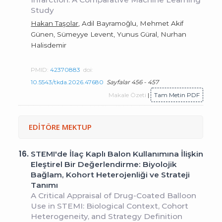
Study
Hakan Taşolar
, Adil Bayramoğlu, Mehmet Akif
Günen, Sümeyye Levent, Yunus Güral, Nurhan
Halisdemir
PMID:
42370883
doi:
10.5543/tkda.2026.47680
Sayfalar 456 - 457
Makale Özeti
|
Tam Metin PDF
EDİTÖRE MEKTUP
16.
STEMI'de İlaç Kaplı Balon Kullanımına İlişkin
Eleştirel Bir Değerlendirme: Biyolojik
Bağlam, Kohort Heterojenliği ve Strateji
Tanımı
A Critical Appraisal of Drug-Coated Balloon
Use in STEMI: Biological Context, Cohort
Heterogeneity, and Strategy Definition