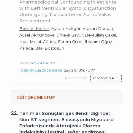
Pharmacological Confounding in Patients
with Left Ventricular Systolic Dysfunction
Undergoing Transcatheter Aortic Valve
Replacement
Berhan Keskin
, Aykun Hakgör, Atakan Dursun,
Aysel Akhundova, Ümeyir Savur, Beytullah Çakal,
Hacı Murat Güneş, Ekrem Güler, İbrahim Oğuz
Karaca, Bilal Boztosun
PMID:
41928604
doi:
10.5543/tkda.2026.65968
Sayfalar 376 - 377
Makale Özeti
|
Tam Metin PDF
EDİTÖRE MEKTUP
22.
Tanımlar Sonuçları Şekillendirdiğinde:
Non-ST-segment Elevasyonlu Miyokard
Enfarktüsünde Aterojenik Plazma
İndeksinin Eleştirel Değerlendirmesi