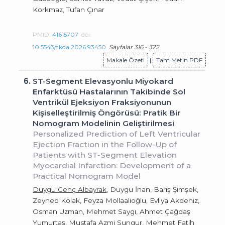
Korkmaz, Tufan Çınar
PMID:
41615707
doi:
10.5543/tkda.2026.93450
Sayfalar 316 - 322
Makale Özeti
|
Tam Metin PDF
6.
ST-Segment Elevasyonlu Miyokard
Enfarktüsü Hastalarının Takibinde Sol
Ventrikül Ejeksiyon Fraksiyonunun
Kişiselleştirilmiş Öngörüsü: Pratik Bir
Nomogram Modelinin Geliştirilmesi
Personalized Prediction of Left Ventricular
Ejection Fraction in the Follow-Up of
Patients with ST-Segment Elevation
Myocardial Infarction: Development of a
Practical Nomogram Model
Duygu Genç Albayrak
, Duygu İnan, Barış Şimşek,
Zeynep Kolak, Feyza Mollaalioğlu, Evliya Akdeniz,
Osman Uzman, Mehmet Saygı, Ahmet Çağdaş
Yumurtaş, Mustafa Azmi Sungur, Mehmet Fatih