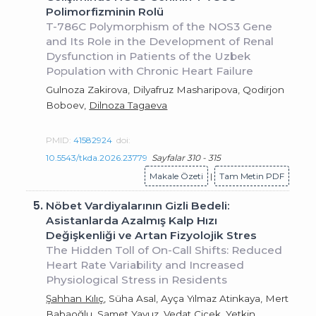
Polimorfizminin Rolü
T-786C Polymorphism of the NOS3 Gene
and Its Role in the Development of Renal
Dysfunction in Patients of the Uzbek
Population with Chronic Heart Failure
Gulnoza Zakirova, Dilyafruz Masharipova, Qodirjon
Boboev,
Dilnoza Tagaeva
PMID:
41582924
doi:
10.5543/tkda.2026.23779
Sayfalar 310 - 315
Makale Özeti
|
Tam Metin PDF
5.
Nöbet Vardiyalarının Gizli Bedeli:
Asistanlarda Azalmış Kalp Hızı
Değişkenliği ve Artan Fizyolojik Stres
The Hidden Toll of On-Call Shifts: Reduced
Heart Rate Variability and Increased
Physiological Stress in Residents
Şahhan Kılıç
, Süha Asal, Ayça Yılmaz Atinkaya, Mert
Babaoğlu, Samet Yavuz, Vedat Çiçek, Yetkin