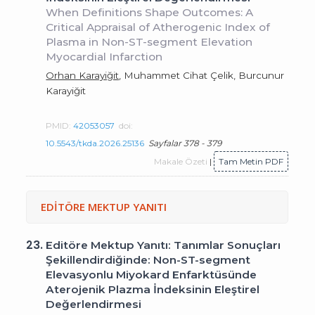
When Definitions Shape Outcomes: A
Critical Appraisal of Atherogenic Index of
Plasma in Non-ST-segment Elevation
Myocardial Infarction
Orhan Karayiğit
, Muhammet Cihat Çelik, Burcunur
Karayiğit
PMID:
42053057
doi:
10.5543/tkda.2026.25136
Sayfalar 378 - 379
Makale Özeti
|
Tam Metin PDF
EDİTÖRE MEKTUP YANITI
23.
Editöre Mektup Yanıtı: Tanımlar Sonuçları
Şekillendirdiğinde: Non-ST-segment
Elevasyonlu Miyokard Enfarktüsünde
Aterojenik Plazma İndeksinin Eleştirel
Değerlendirmesi