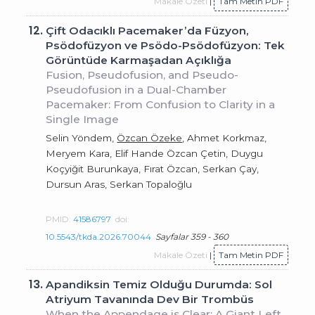
Makale Özeti
|
Tam Metin PDF
12.
Çift Odacıklı Pacemaker’da Füzyon,
Psödofüzyon ve Psödo-Psödofüzyon: Tek
Görüntüde Karmaşadan Açıklığa
Fusion, Pseudofusion, and Pseudo-
Pseudofusion in a Dual-Chamber
Pacemaker: From Confusion to Clarity in a
Single Image
Selin Yöndem,
Özcan Özeke
, Ahmet Korkmaz,
Meryem Kara, Elif Hande Özcan Çetin, Duygu
Koçyiğit Burunkaya, Fırat Özcan, Serkan Çay,
Dursun Aras, Serkan Topaloğlu
PMID:
41586797
doi:
10.5543/tkda.2026.70044
Sayfalar 359 - 360
Makale Özeti
|
Tam Metin PDF
13.
Apandiksin Temiz Olduğu Durumda: Sol
Atriyum Tavanında Dev Bir Trombüs
When the Appendage is Clear: A Giant Left