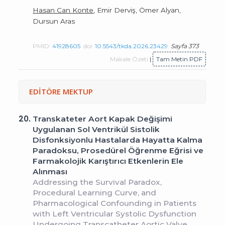
Hasan Can Konte
, Emir Derviş, Ömer Alyan,
Dursun Aras
PMID:
41928605
doi:
10.5543/tkda.2026.23429
Sayfa 373
Makale Özeti
|
Tam Metin PDF
EDİTÖRE MEKTUP
20.
Transkateter Aort Kapak Değişimi
Uygulanan Sol Ventrikül Sistolik
Disfonksiyonlu Hastalarda Hayatta Kalma
Paradoksu, Prosedürel Öğrenme Eğrisi ve
Farmakolojik Karıştırıcı Etkenlerin Ele
Alınması
Addressing the Survival Paradox,
Procedural Learning Curve, and
Pharmacological Confounding in Patients
with Left Ventricular Systolic Dysfunction
Undergoing Transcatheter Aortic Valve