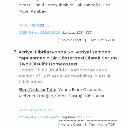
Yılmaz, Gönül Zeren, İbrahim Halil Tanboğa, Can
Yücel Karabay
PMID:
41949551
doi:
10.5543/tkda.2026.96909
Sayfalar 323 - 332
Makale Özeti
|
Tam Metin PDF
7.
Atriyal Fibrilasyonda Sol Atriyal Yeniden
Yapılanmanın Bir Göstergesi Olarak Serum
Tiyol/Disülfit Homeostazı
Serum Thiol/Disulfide Homeostasis as a
Marker of Left Atrial Remodeling in Atrial
Fibrillation
Elçin Özdemir Tutar
, Yunus Emre Özbebek,
Mehmet Erdoğan, Serdal Baştuğ, Nihal Akar
PMID:
41947700
doi:
10.5543/tkda.2026.43505
Sayfalar 333 - 339
Makale Özeti
|
Tam Metin PDF