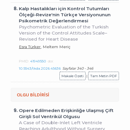
8.
Kalp Hastalıkları için Kontrol Tutumları
Ölçeği-Revize'nin Türkçe Versiyonunun
Psikometrik Değerlendirmesi
Psychometric Evaluation of the Turkish
Version of the Control Attitudes Scale–
Revised for Heart Disease
Esra Türker
, Meltem Meriç
PMID:
41949550
doi:
10.5543/tkda.2026.45636
Sayfalar 340 - 346
Makale Özeti
|
Tam Metin PDF
OLGU BİLDİRİSİ
9.
Opere Edilmeden Erişkinliğe Ulaşmış Çift
Girişli Sol Ventrikül Olgusu
A Case of Double-Inlet Left Ventricle
Reaching Adulthood Without Surgery