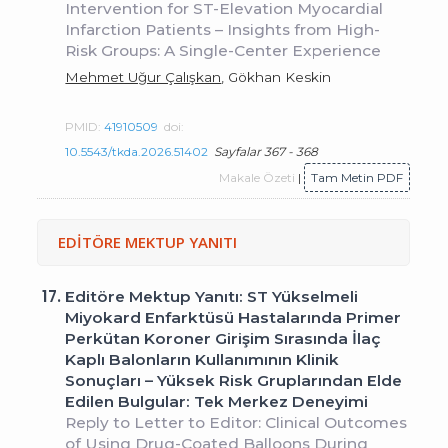
Intervention for ST-Elevation Myocardial
Infarction Patients – Insights from High-
Risk Groups: A Single-Center Experience
Mehmet Uğur Çalışkan
, Gökhan Keskin
PMID:
41910509
doi:
10.5543/tkda.2026.51402
Sayfalar 367 - 368
Makale Özeti
|
Tam Metin PDF
EDİTÖRE MEKTUP YANITI
17.
Editöre Mektup Yanıtı: ST Yükselmeli
Miyokard Enfarktüsü Hastalarında Primer
Perkütan Koroner Girişim Sırasında İlaç
Kaplı Balonların Kullanımının Klinik
Sonuçları – Yüksek Risk Gruplarından Elde
Edilen Bulgular: Tek Merkez Deneyimi
Reply to Letter to Editor: Clinical Outcomes
of Using Drug-Coated Balloons During