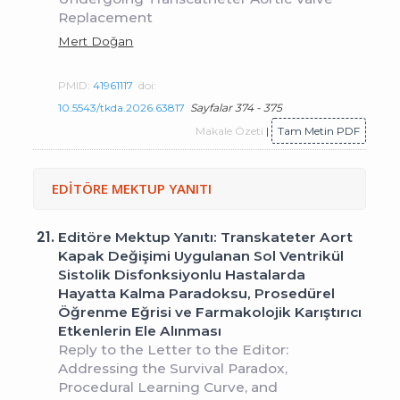
Replacement
Mert Doğan
PMID:
41961117
doi:
10.5543/tkda.2026.63817
Sayfalar 374 - 375
Makale Özeti
|
Tam Metin PDF
EDİTÖRE MEKTUP YANITI
21.
Editöre Mektup Yanıtı: Transkateter Aort
Kapak Değişimi Uygulanan Sol Ventrikül
Sistolik Disfonksiyonlu Hastalarda
Hayatta Kalma Paradoksu, Prosedürel
Öğrenme Eğrisi ve Farmakolojik Karıştırıcı
Etkenlerin Ele Alınması
Reply to the Letter to the Editor:
Addressing the Survival Paradox,
Procedural Learning Curve, and