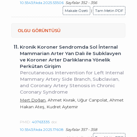
10.5543/tkda.2025.53506
Sayfalar 352 - 356
Makale Özeti
|
Tam Metin PDF
OLGU GÖRÜNTÜSÜ
11.
Kronik Koroner Sendromda Sol İnternal
Mammarian Arter Yan Dalı ile Subklavyen
ve Koroner Arter Darlıklarına Yönelik
Perkütan Girişim
Percutaneous Intervention for Left Internal
Mammary Artery Side Branch, Subclavian,
and Coronary Artery Stenosis in Chronic
Coronary Syndrome
Mert Doğan
, Ahmet Kıvrak, Uğur Canpolat, Ahmet
Hakan Ateş, Kudret Aytemir
PMID:
40763335
doi:
10.5543/tkda.2025.17608
Sayfalar 357 - 358