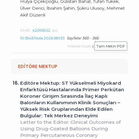
Hülya Çiçekçioğlu, Gülistan Bahat, Tufan Tükek,
Ülver Derici, İbrahim Şahin, Şükrü Ulusoy, Mehmet
Akif Düzenli
PMID:
42095922
doi:
10.5543/tkda.2026.58933
Sayfalar 365 - 366
Makale Özeti
|
Tam Metin PDF
EDİTÖRE MEKTUP
16.
Editöre Mektup: ST Yükselmeli Miyokard
Enfarktüsü Hastalarında Primer Perkütan
Koroner Girişim Sırasında İlaç Kaplı
Balonların Kullanımının Klinik Sonuçları –
Yüksek Risk Gruplarından Elde Edilen
Bulgular: Tek Merkez Deneyimi
Letter to the Editor: Clinical Outcomes of
Using Drug-Coated Balloons During
Primary Percutaneous Coronary