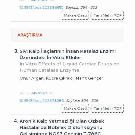
10.5543/tkda.2026.86650
Sayfalar 294 - 303
Makale Özeti
|
Tam Metin PDF
ARAŞTIRMA
3.
Sıvı Kalp İlaçlarının İnsan Katalaz Enzimi
Üzerindeki İn Vitro Etkileri
In Vitro Effects of Liquid Cardiac Drugs on
Human Catalase Enzyme
Onur Argan
, Kübra Çıkrıkcı, Nahit Gençer
PMID:
41588817
doi:
10.5543/tkda.2026.78280
Sayfalar 304 - 309
Makale Özeti
|
Tam Metin PDF
4.
Kronik Kalp Yetmezliği Olan Özbek
Hastalarda Böbrek Disfonksiyonu
Gelişiminde NOS3 Geninin T-786C