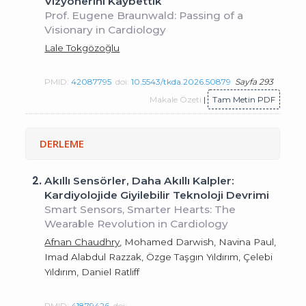
Vizyonerini Kaybettik
Prof. Eugene Braunwald: Passing of a
Visionary in Cardiology
Lale Tokgözoğlu
PMID:
42087795
doi:
10.5543/tkda.2026.50879
Sayfa 293
Makale Özeti
|
Tam Metin PDF
DERLEME
2.
Akıllı Sensörler, Daha Akıllı Kalpler:
Kardiyolojide Giyilebilir Teknoloji Devrimi
Smart Sensors, Smarter Hearts: The
Wearable Revolution in Cardiology
Afnan Chaudhry
, Mohamed Darwish, Navina Paul,
Imad Alabdul Razzak, Özge Taşgın Yıldırım, Çelebi
Yıldırım, Daniel Ratliff
PMID:
41879426
doi: