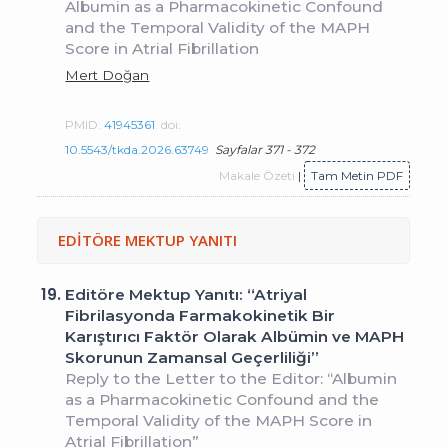
Albumin as a Pharmacokinetic Confound
and the Temporal Validity of the MAPH
Score in Atrial Fibrillation
Mert Doğan
PMID:
41945361
doi:
10.5543/tkda.2026.63749
Sayfalar 371 - 372
Makale Özeti
|
Tam Metin PDF
EDİTÖRE MEKTUP YANITI
19.
Editöre Mektup Yanıtı: “Atriyal
Fibrilasyonda Farmakokinetik Bir
Karıştırıcı Faktör Olarak Albümin ve MAPH
Skorunun Zamansal Geçerliliği”
Reply to the Letter to the Editor: “Albumin
as a Pharmacokinetic Confound and the
Temporal Validity of the MAPH Score in
Atrial Fibrillation”