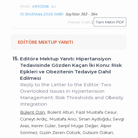
PMID:
41910508
doi:
10.5543/tkda.2026.06181
Sayfalar 363 - 364
Makale Özeti
|
Tam Metin PDF
EDİTÖRE MEKTUP YANITI
15.
Editöre Mektup Yanıtı: Hipertansiyon
Tedavisinde Gözden Kaçan İki Konu: Risk
Eşikleri ve Obezitenin Tedaviye Dahil
Edilmesi
Reply to the Letter to the Editor: Two
Overlooked Issues in Hypertension
Management: Risk Thresholds and Obesity
Integration
Bülent Özin
, Bülent Altun, Fazıl Mustafa Cesur,
Cüneyt Ardıç, Mustafa Arıcı, Sinan Aydoğdu, Sevgi
Aras, Kerim Güler, Serpil Müge Değer, Alper
Sönmez, Güzin Zeren Öztürk, Gülsüm Özkan,