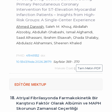
Primary Percutaneous Coronary
Intervention for ST-Elevation Myocardial
Infarction Patients – Insights from High-
Risk Groups: A Single-Center Experience
Ahmed Darwish
, Saleh M. Khouj, Abdallah
Alzoobiy, Abdullah Ghabashi, Ismail Alghamdi,
Saad Alhassani, Ibrahim Elsawah, Ghada Shalaby,
Abdulaziz Alshamrani, Sheeren Khaled
PMID:
41949552
doi:
10.5543/tkda.2026.28179
Sayfalar 369 - 370
Makale Özeti
|
Tam Metin PDF
EDİTÖRE MEKTUP
18.
Atriyal Fibrilasyonda Farmakokinetik Bir
Karıştırıcı Faktör Olarak Albümin ve MAPH
Skorunun Zamansal Geçerliliği