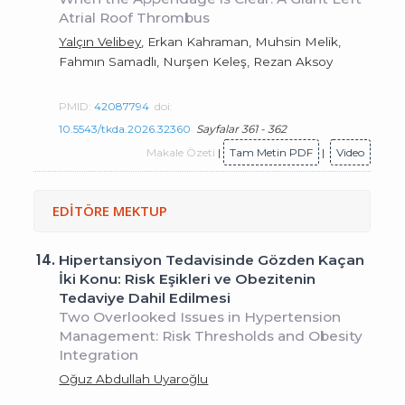
Atrial Roof Thrombus
Yalçın Velibey
, Erkan Kahraman, Muhsin Melik,
Fahmın Samadlı, Nurşen Keleş, Rezan Aksoy
PMID:
42087794
doi:
10.5543/tkda.2026.32360
Sayfalar 361 - 362
Makale Özeti
|
Tam Metin PDF
|
Video
EDİTÖRE MEKTUP
14.
Hipertansiyon Tedavisinde Gözden Kaçan
İki Konu: Risk Eşikleri ve Obezitenin
Tedaviye Dahil Edilmesi
Two Overlooked Issues in Hypertension
Management: Risk Thresholds and Obesity
Integration
Oğuz Abdullah Uyaroğlu