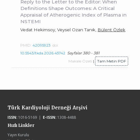
Reply to the Letter to the Editor: When
Definitions Shape Outcomes: A Critical
Appraisal of Atherogenic Index of Plasma in
NSTEMI
Vedat Hekimsoy, Veysel Ozan Tanık,
Bülent Özlek
PMID:
42095923
doi:
10.5543/tkda.2026.45742
Sayfalar 380 - 381
Makale Özeti
|
Tam Metin PDF
Türk Kardiyoloji Derneği Arşivi
ISSN:
1016-5169 |
E-ISSN:
1308-4488
Hızlı Linkler
Yayın Kurulu