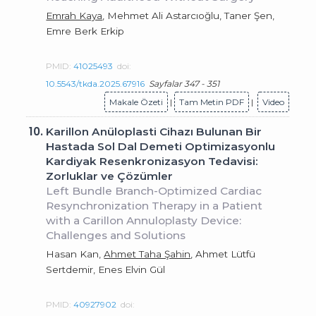
Emrah Kaya
, Mehmet Ali Astarcıoğlu, Taner Şen,
Emre Berk Erkip
PMID:
41025493
doi:
10.5543/tkda.2025.67916
Sayfalar 347 - 351
Makale Özeti
|
Tam Metin PDF
|
Video
10.
Karillon Anüloplasti Cihazı Bulunan Bir
Hastada Sol Dal Demeti Optimizasyonlu
Kardiyak Resenkronizasyon Tedavisi:
Zorluklar ve Çözümler
Left Bundle Branch-Optimized Cardiac
Resynchronization Therapy in a Patient
with a Carillon Annuloplasty Device:
Challenges and Solutions
Hasan Kan,
Ahmet Taha Şahin
, Ahmet Lütfü
Sertdemir, Enes Elvin Gül
PMID:
40927902
doi: