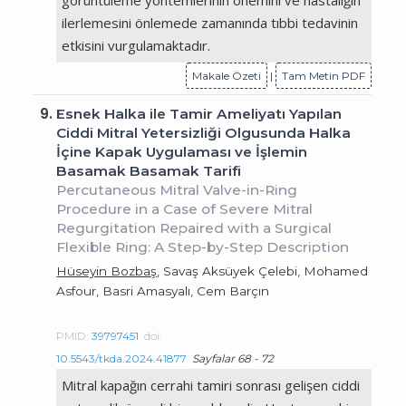
ilerlemesini önlemede zamanında tıbbi tedavinin
etkisini vurgulamaktadır.
Makale Özeti
|
Tam Metin PDF
9.
Esnek Halka ile Tamir Ameliyatı Yapılan
Ciddi Mitral Yetersizliği Olgusunda Halka
İçine Kapak Uygulaması ve İşlemin
Basamak Basamak Tarifi
Percutaneous Mitral Valve-in-Ring
Procedure in a Case of Severe Mitral
Regurgitation Repaired with a Surgical
Flexible Ring: A Step-by-Step Description
Hüseyin Bozbaş
, Savaş Aksüyek Çelebi, Mohamed
Asfour, Basri Amasyalı, Cem Barçın
PMID:
39797451
doi:
10.5543/tkda.2024.41877
Sayfalar 68 - 72
Mitral kapağın cerrahi tamiri sonrası gelişen ciddi