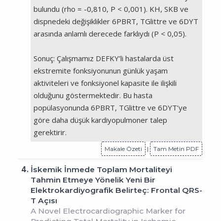
bulundu (rho = -0,810, P < 0,001). KH, SKB ve
dispnedeki değişiklikler 6PBRT, TGlittre ve 6DYT
arasında anlamlı derecede farklıydı (P < 0,05).
Sonuç: Çalışmamız DEFKY’li hastalarda üst
ekstremite fonksiyonunun günlük yaşam
aktiviteleri ve fonksiyonel kapasite ile ilişkili
olduğunu göstermektedir. Bu hasta
popülasyonunda 6PBRT, TGlittre ve 6DYT’ye
göre daha düşük kardiyopulmoner talep
gerektirir.
Makale Özeti
|
Tam Metin PDF
4.
İskemik İnmede Toplam Mortaliteyi
Tahmin Etmeye Yönelik Yeni Bir
Elektrokardiyografik Belirteç: Frontal QRS-
T Açısı
A Novel Electrocardiographic Marker for