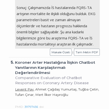
Sonuç: Çalışmamızda İS hastalarında FQRS-TA
artışının mortalite ile ilişkili olduğunu bulduk. EKG
parametreleri basit ve zaman almayan
ölçümlerdir ve hastanın prognozu hakkında
önemli bilgiler sağlayabilir. Şu ana kadarki
bilgilerimize göre bu araştırma FQRS-TA ve İS
hastalarında mortaliteyi araştıran ilk çalışmadır.
Makale Özeti
|
Tam Metin PDF
5.
Koroner Arter Hastalığına İlişkin Chatbot
Yanıtlarının Karşılaştırmalı
Değerlendirilmesi
Comparative Evaluation of Chatbot
Responses on Coronary Artery Disease
Levent Pay
, Ahmet Çağdaş Yumurtaş, Tuğba Çetin,
Tufan Çınar, Mert İlker Hayıroğlu
PMID:
39797456
doi: