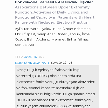
Fonksiyonel Kapasite Arasındaki İlişkiler
Associations Between Upper Extremity
Function, Activities of Daily Living, and
Functional Capacity in Patients with Heart
Failure with Reduced Ejection Fraction
Aylin Tanrıverdi Eyolcu
, Buse Özcan Kahraman,
Ebru Özpelit, Serap Acar, Bihter Şentürk, İsmail
Özsoy, Bahri Akdeniz, Mehmet Birhan Yılmaz,
Sema Savcı
PMID:
39797457
doi:
10.5543/tkda.2024.79916
Sayfalar 22 - 28
Amaç: Düşük ejeksiyon fraksiyonlu kalp
yetersizliği (DEFKY) olan hastalarda üst
ekstremite fonksiyonu, günlük yaşam aktiviteleri
ve fonksiyonel kapasite arasındaki ilişkiler
konusunda sınırlı bilgi vardır. Bu çalışmanın amacı
DEFKY’li hastalarda üst ekstremite fonksiyonu,
günlük yaşam aktiviteleri (GYA) ve fonksiyonel