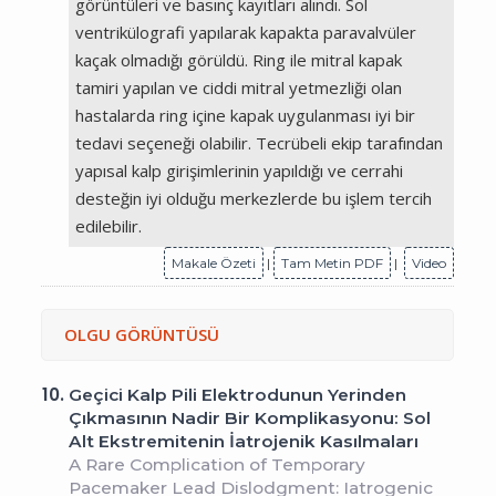
görüntüleri ve basınç kayıtları alındı. Sol
ventrikülografi yapılarak kapakta paravalvüler
kaçak olmadığı görüldü. Ring ile mitral kapak
tamiri yapılan ve ciddi mitral yetmezliği olan
hastalarda ring içine kapak uygulanması iyi bir
tedavi seçeneği olabilir. Tecrübeli ekip tarafından
yapısal kalp girişimlerinin yapıldığı ve cerrahi
desteğin iyi olduğu merkezlerde bu işlem tercih
edilebilir.
Makale Özeti
|
Tam Metin PDF
|
Video
OLGU GÖRÜNTÜSÜ
10.
Geçici Kalp Pili Elektrodunun Yerinden
Çıkmasının Nadir Bir Komplikasyonu: Sol
Alt Ekstremitenin İatrojenik Kasılmaları
A Rare Complication of Temporary
Pacemaker Lead Dislodgment: Iatrogenic