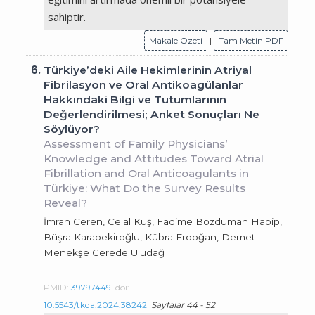
sahiptir.
Makale Özeti
|
Tam Metin PDF
6.
Türkiye’deki Aile Hekimlerinin Atriyal
Fibrilasyon ve Oral Antikoagülanlar
Hakkındaki Bilgi ve Tutumlarının
Değerlendirilmesi; Anket Sonuçları Ne
Söylüyor?
Assessment of Family Physicians’
Knowledge and Attitudes Toward Atrial
Fibrillation and Oral Anticoagulants in
Türkiye: What Do the Survey Results
Reveal?
İmran Ceren
, Celal Kuş, Fadime Bozduman Habip,
Büşra Karabekiroğlu, Kübra Erdoğan, Demet
Menekşe Gerede Uludağ
PMID:
39797449
doi:
10.5543/tkda.2024.38242
Sayfalar 44 - 52