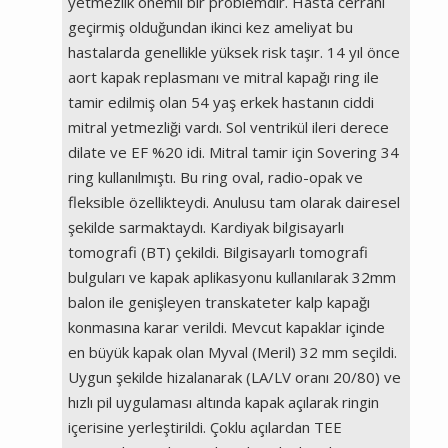
yetmezlik önemli bir problemdir. Hasta cerrahi
geçirmiş olduğundan ikinci kez ameliyat bu
hastalarda genellikle yüksek risk taşır. 14 yıl önce
aort kapak replasmanı ve mitral kapağı ring ile
tamir edilmiş olan 54 yaş erkek hastanın ciddi
mitral yetmezliği vardı. Sol ventrikül ileri derece
dilate ve EF %20 idi. Mitral tamir için Sovering 34
ring kullanılmıştı. Bu ring oval, radio-opak ve
fleksible özellikteydi. Anulusu tam olarak dairesel
şekilde sarmaktaydı. Kardiyak bilgisayarlı
tomografi (BT) çekildi. Bilgisayarlı tomografi
bulguları ve kapak aplikasyonu kullanılarak 32mm
balon ile genişleyen transkateter kalp kapağı
konmasına karar verildi. Mevcut kapaklar içinde
en büyük kapak olan Myval (Meril) 32 mm seçildi.
Uygun şekilde hizalanarak (LA/LV oranı 20/80) ve
hızlı pil uygulaması altında kapak açılarak ringin
içerisine yerleştirildi. Çoklu açılardan TEE