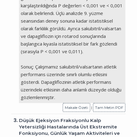
karşılaştırıldığında P değerleri < 0,001 ve < 0,001
olarak belirlendi. Üçlü analizde 9. yüzme
seansından deney sonuna kadar istatistiksel
olarak farklılık görüldü. Ayrıca sakubitril/valsartan
ve dapagliflozin için rotarod sonuçlarında
başlangıca kıyasla istatistiksel bir fark gözlendi
(sırasıyla P < 0,001 ve 0,011).
Sonuç: Çalışmamız sakubitril/valsartanın atletik
performans üzerinde sınırlı olumlu etkisini
gösterdi. Dapagliflozinin atletik performans
üzerindeki etkisinin daha anlamlı düzeyde olduğu
gözlemlenmiştir.
Makale Özeti
|
Tam Metin PDF
3.
Düşük Ejeksiyon Fraksiyonlu Kalp
Yetersizliği Hastalarında Üst Ekstremite
Fonksiyonu, Günlük Yaşam Aktiviteleri ve