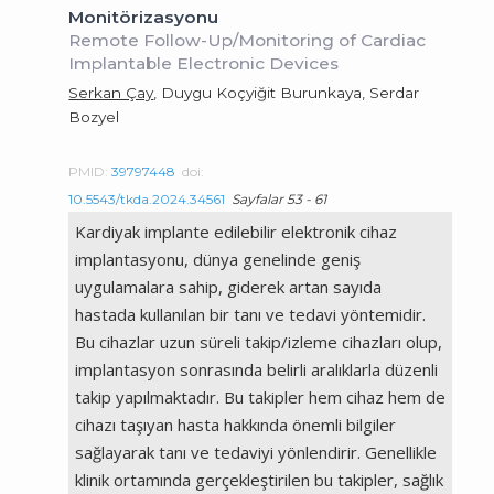
Monitörizasyonu
Remote Follow-Up/Monitoring of Cardiac
Implantable Electronic Devices
Serkan Çay
, Duygu Koçyiğit Burunkaya, Serdar
Bozyel
PMID:
39797448
doi:
10.5543/tkda.2024.34561
Sayfalar 53 - 61
Kardiyak implante edilebilir elektronik cihaz
implantasyonu, dünya genelinde geniş
uygulamalara sahip, giderek artan sayıda
hastada kullanılan bir tanı ve tedavi yöntemidir.
Bu cihazlar uzun süreli takip/izleme cihazları olup,
implantasyon sonrasında belirli aralıklarla düzenli
takip yapılmaktadır. Bu takipler hem cihaz hem de
cihazı taşıyan hasta hakkında önemli bilgiler
sağlayarak tanı ve tedaviyi yönlendirir. Genellikle
klinik ortamında gerçekleştirilen bu takipler, sağlık