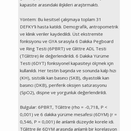
kapasite arasındaki ilişkileri araştırmaktı.
Yöntem: Bu kesitsel çalışmaya toplam 31
DEFKY’li hasta katıldı. Demografik, antropometrik
ve klinik veriler kaydedildi. Üst ekstremite
fonksiyonu ve GYA sırasıyla 6 Dakika Pegboard
ve Ring Testi (6PBRT) ve Glittre ADL Testi
(TGlittre) ile değerlendirildi. 6 Dakika Yürüme
Testi (6DYT) fonksiyonel kapasiteyi ölçmek için
kullanıldı. Her testin başında ve sonunda kalp hızı
(KH), sistolik kan basıncı (SKB), diyastolik kan
basıncı (DKB), periferik oksijen satürasyonu
(SpO2), dispne ve yorgunluk değerlendirildi.
Bulgular: 6PBRT, TGlittre (rho = -0,718, P <
0,001) ve 6 dakika yürüme mesafesi (6DYM) (r =
0,546, P = 0,001) ile anlamlı düzeyde korele idi.
TGlittre ile 6DYM arasında anlamlı bir korelasyon