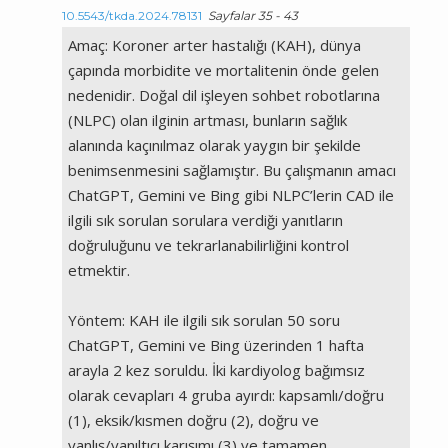
10.5543/tkda.2024.78131
Sayfalar 35 - 43
Amaç: Koroner arter hastalığı (KAH), dünya
çapında morbidite ve mortalitenin önde gelen
nedenidir. Doğal dil işleyen sohbet robotlarına
(NLPC) olan ilginin artması, bunların sağlık
alanında kaçınılmaz olarak yaygın bir şekilde
benimsenmesini sağlamıştır. Bu çalışmanın amacı
ChatGPT, Gemini ve Bing gibi NLPC’lerin CAD ile
ilgili sık sorulan sorulara verdiği yanıtların
doğruluğunu ve tekrarlanabilirliğini kontrol
etmektir.
Yöntem: KAH ile ilgili sık sorulan 50 soru
ChatGPT, Gemini ve Bing üzerinden 1 hafta
arayla 2 kez soruldu. İki kardiyolog bağımsız
olarak cevapları 4 gruba ayırdı: kapsamlı/doğru
(1), eksik/kısmen doğru (2), doğru ve
yanlış/yanıltıcı karışımı (3) ve tamamen