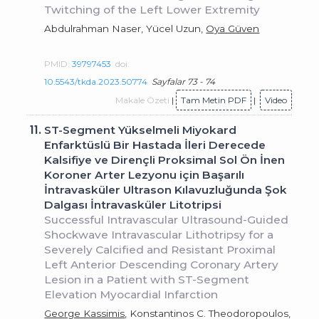
Twitching of the Left Lower Extremity
Abdulrahman Naser, Yücel Uzun,
Oya Güven
PMID:
39797453
doi:
10.5543/tkda.2023.50774
Sayfalar 73 - 74
Makale Özeti
|
Tam Metin PDF
|
Video
11.
ST-Segment Yükselmeli Miyokard
Enfarktüslü Bir Hastada İleri Derecede
Kalsifiye ve Dirençli Proksimal Sol Ön İnen
Koroner Arter Lezyonu için Başarılı
İntravasküler Ultrason Kılavuzluğunda Şok
Dalgası İntravasküler Litotripsi
Successful Intravascular Ultrasound-Guided
Shockwave Intravascular Lithotripsy for a
Severely Calcified and Resistant Proximal
Left Anterior Descending Coronary Artery
Lesion in a Patient with ST-Segment
Elevation Myocardial Infarction
George Kassimis
, Konstantinos C. Theodoropoulos,