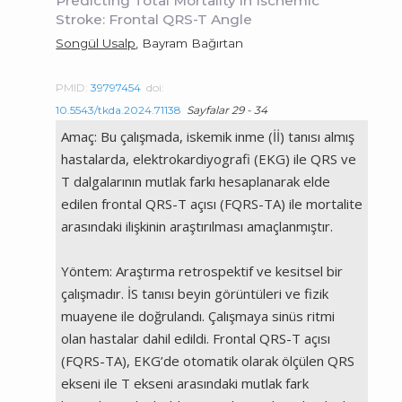
Predicting Total Mortality in Ischemic
Stroke: Frontal QRS-T Angle
Songül Usalp
, Bayram Bağırtan
PMID:
39797454
doi:
10.5543/tkda.2024.71138
Sayfalar 29 - 34
Amaç: Bu çalışmada, iskemik inme (İİ) tanısı almış
hastalarda, elektrokardiyografi (EKG) ile QRS ve
T dalgalarının mutlak farkı hesaplanarak elde
edilen frontal QRS-T açısı (FQRS-TA) ile mortalite
arasındaki ilişkinin araştırılması amaçlanmıştır.
Yöntem: Araştırma retrospektif ve kesitsel bir
çalışmadır. İS tanısı beyin görüntüleri ve fizik
muayene ile doğrulandı. Çalışmaya sinüs ritmi
olan hastalar dahil edildi. Frontal QRS-T açısı
(FQRS-TA), EKG’de otomatik olarak ölçülen QRS
ekseni ile T ekseni arasındaki mutlak fark