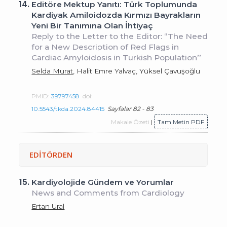
14.
Editöre Mektup Yanıtı: Türk Toplumunda
Kardiyak Amiloidozda Kırmızı Bayrakların
Yeni Bir Tanımına Olan İhtiyaç
Reply to the Letter to the Editor: ‘’The Need
for a New Description of Red Flags in
Cardiac Amyloidosis in Turkish Population’’
Selda Murat
, Halit Emre Yalvaç, Yüksel Çavuşoğlu
PMID:
39797458
doi:
10.5543/tkda.2024.84415
Sayfalar 82 - 83
Makale Özeti
|
Tam Metin PDF
EDİTÖRDEN
15.
Kardiyolojide Gündem ve Yorumlar
News and Comments from Cardiology
Ertan Ural