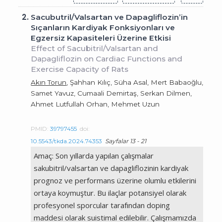
2.
Sacubutril/Valsartan ve Dapagliflozin’in
Sıçanların Kardiyak Fonksiyonları ve
Egzersiz Kapasiteleri Üzerine Etkisi
Effect of Sacubitril/Valsartan and
Dapagliflozin on Cardiac Functions and
Exercise Capacity of Rats
Akın Torun
, Şahhan Kılıç, Süha Asal, Mert Babaoğlu,
Samet Yavuz, Cumaali Demirtaş, Serkan Dilmen,
Ahmet Lutfullah Orhan, Mehmet Uzun
PMID:
39797455
doi:
10.5543/tkda.2024.74353
Sayfalar 13 - 21
Amaç: Son yıllarda yapılan çalışmalar
sakubitril/valsartan ve dapagliflozinin kardiyak
prognoz ve performans üzerine olumlu etkilerini
ortaya koymuştur. Bu ilaçlar potansiyel olarak
profesyonel sporcular tarafından doping
maddesi olarak suistimal edilebilir. Çalışmamızda