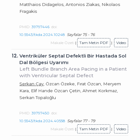
Matthaios Didagelos, Antonios Ziakas, Nikolaos
Fragakis
PMID:
39797446
doi:
10.5543/tkda.2024.10248
Sayfalar 75 - 76
Makale Özeti
|
Tam Metin PDF
|
Video
12.
Ventriküler Septal Defektli Bir Hastada Sol
Dal Bölgesi Uyarımı
Left Bundle Branch Area Pacing in a Patient
with Ventricular Septal Defect
Serkan Çay
, Özcan Özeke, Fırat Özcan, Meryem
Kara, Elif Hande Özcan Çetin, Ahmet Korkmaz,
Serkan Topaloğlu
PMID:
39797450
doi:
10.5543/tkda.2024.40558
Sayfalar 77 - 79
Makale Özeti
|
Tam Metin PDF
|
Video