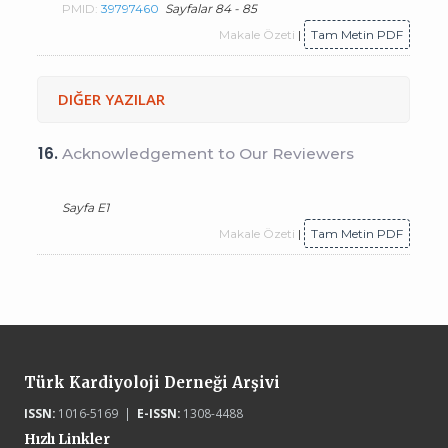
PMID:
39797460
Sayfalar 84 - 85
Makale Özeti
|
Tam Metin PDF
DIĞER YAZILAR
16.
Acknowledgement to Our Reviewers
Sayfa E1
Makale Özeti
|
Tam Metin PDF
Türk Kardiyoloji Derneği Arşivi
ISSN:
1016-5169 |
E-ISSN:
1308-4488
Hızlı Linkler