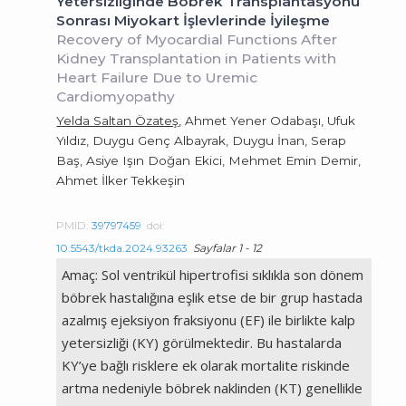
Yetersizliğinde Böbrek Transplantasyonu
Sonrası Miyokart İşlevlerinde İyileşme
Recovery of Myocardial Functions After
Kidney Transplantation in Patients with
Heart Failure Due to Uremic
Cardiomyopathy
Yelda Saltan Özateş
, Ahmet Yener Odabaşı, Ufuk
Yıldız, Duygu Genç Albayrak, Duygu İnan, Serap
Baş, Asiye Işın Doğan Ekici, Mehmet Emin Demir,
Ahmet İlker Tekkeşin
PMID:
39797459
doi:
10.5543/tkda.2024.93263
Sayfalar 1 - 12
Amaç: Sol ventrikül hipertrofisi sıklıkla son dönem
böbrek hastalığına eşlik etse de bir grup hastada
azalmış ejeksiyon fraksiyonu (EF) ile birlikte kalp
yetersizliği (KY) görülmektedir. Bu hastalarda
KY’ye bağlı risklere ek olarak mortalite riskinde
artma nedeniyle böbrek naklinden (KT) genellikle