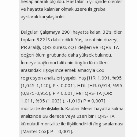
hesaplanarak ölçüldü. Hastalar 5 yıl içinde ölenler
ve hayatta kalanlar olmak üzere iki gruba
ayrılarak karşılaştırıldı.
Bulgular: Çalışmaya 290’ı hayatta kalan, 32’si ölen
toplam 322 İS dahil edildi. Yaş, kreatinin düzeyi,
PR aralığı, QRS süresi, cQT değeri ve FQRS-TA
değeri ölüm grubunda daha yüksek bulundu.
İnmeye bağlı mortalitenin öngördürücüleri
arasındaki ilişkiyi incelemek amacıyla Cox
regresyon analizleri yapıldı. Yaş [HR: 1,091, %95
(1,045-1,140), P < 0,001], HDL [HR: 0,914, %95
(0,875-0,955), P < 0,001] ve FQRS-TA [OR:
1,011, %95 (1,003) ). -1,019) P = 0,007]
mortalite ile ilişkiliydi. Kaplan-Meier hayatta kalma
analizinde 68 derece veya üzeri bir FQRS-TA
kümülatif mortalite ile ilişkilendirildi (log sıralaması
[Mantel-Cox]: P = 0,001).