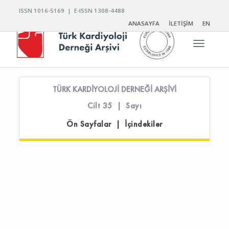
ISSN 1016-5169 | E-ISSN 1308-4488
ANASAYFA
İLETİŞİM
EN
Toggle n
TÜRK KARDİYOLOJİ DERNEĞİ ARŞİVİ
Cilt 35 | Sayı
Ön Sayfalar | İçindekiler