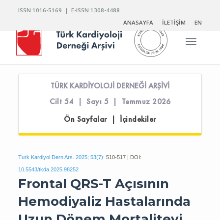
ISSN 1016-5169 | E-ISSN 1308-4488
ANASAYFA
İLETİŞİM
EN
Toggle n
TÜRK KARDİYOLOJİ DERNEĞİ ARŞİVİ
Cilt 54 | Sayı 5 | Temmuz 2026
Ön Sayfalar | İçindekiler
Turk Kardiyol Dern Ars. 2025; 53(7):
510-517 | DOI:
10.5543/tkda.2025.98252
Frontal QRS-T Açısının
Hemodiyaliz Hastalarında
Uzun Dönem Mortaliteyi