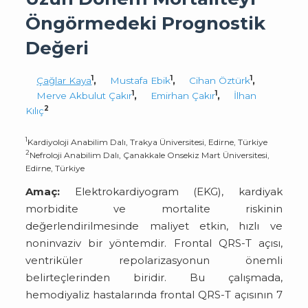
Öngörmedeki Prognostik
Değeri
1
1
1
Çağlar Kaya
,
Mustafa Ebik
,
Cihan Öztürk
,
1
1
Merve Akbulut Çakır
,
Emirhan Çakır
,
İlhan
2
Kılıç
1
Kardiyoloji Anabilim Dalı, Trakya Üniversitesi, Edirne, Türkiye
2
Nefroloji Anabilim Dalı, Çanakkale Onsekiz Mart Üniversitesi,
Edirne, Türkiye
Amaç:
Elektrokardiyogram (EKG), kardiyak
morbidite ve mortalite riskinin
değerlendirilmesinde maliyet etkin, hızlı ve
noninvaziv bir yöntemdir. Frontal QRS-T açısı,
ventriküler repolarizasyonun önemli
belirteçlerinden biridir. Bu çalışmada,
hemodiyaliz hastalarında frontal QRS-T açısının 7