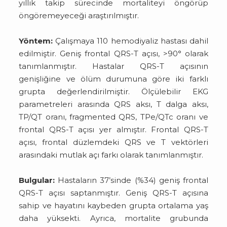
yıllık takip sürecinde mortaliteyi öngörüp
öngöremeyeceği araştırılmıştır.
Yöntem:
Çalışmaya 110 hemodiyaliz hastası dahil
edilmiştir. Geniş frontal QRS-T açısı, >90° olarak
tanımlanmıştır. Hastalar QRS-T açısının
genişliğine ve ölüm durumuna göre iki farklı
grupta değerlendirilmiştir. Ölçülebilir EKG
parametreleri arasında QRS aksı, T dalga aksı,
TP/QT oranı, fragmented QRS, TPe/QTc oranı ve
frontal QRS-T açısı yer almıştır. Frontal QRS-T
açısı, frontal düzlemdeki QRS ve T vektörleri
arasındaki mutlak açı farkı olarak tanımlanmıştır.
Bulgular:
Hastaların 37’sinde (%34) geniş frontal
QRS-T açısı saptanmıştır. Geniş QRS-T açısına
sahip ve hayatını kaybeden grupta ortalama yaş
daha yüksekti. Ayrıca, mortalite grubunda