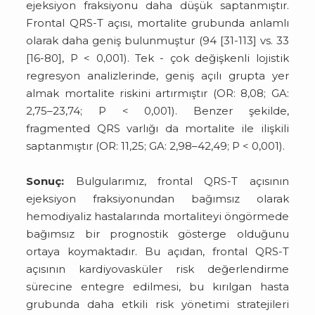
ejeksiyon fraksiyonu daha düşük saptanmıştır.
Frontal QRS-T açısı, mortalite grubunda anlamlı
olarak daha geniş bulunmuştur (94 [31-113] vs. 33
[16-80], P < 0,001). Tek - çok değişkenli lojistik
regresyon analizlerinde, geniş açılı grupta yer
almak mortalite riskini artırmıştır (OR: 8,08; GA:
2,75–23,74; P < 0,001). Benzer şekilde,
fragmented QRS varlığı da mortalite ile ilişkili
saptanmıştır (OR: 11,25; GA: 2,98–42,49; P < 0,001).
Sonuç:
Bulgularımız, frontal QRS-T açısının
ejeksiyon fraksiyonundan bağımsız olarak
hemodiyaliz hastalarında mortaliteyi öngörmede
bağımsız bir prognostik gösterge olduğunu
ortaya koymaktadır. Bu açıdan, frontal QRS-T
açısının kardiyovasküler risk değerlendirme
sürecine entegre edilmesi, bu kırılgan hasta
grubunda daha etkili risk yönetimi stratejileri