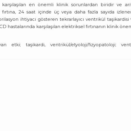
karşılaşılan en önemli klinik sorunlardan biridir ve ar
ksel fırtına, 24 saat içinde üç veya daha fazla sayıda izlen
rilasyon ihtiyacı gösteren tekrarlayıcı ventrikül taşikardisi
ICD hastalarında karşılaşılan elektriksel fırtınanın klinik öne
yan etki; taşikardi, ventrikül/etyoloji/fizyopatoloji; vent