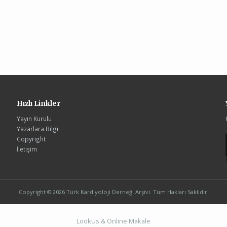
Hızlı Linkler
Yayın Kurulu
Yazarlara Bilgi
Copyright
İletişim
Copyright © 2026 Türk Kardiyoloji Derneği Arşivi. Tüm Hakları Saklıdır.
LookUs
&
Online Makale