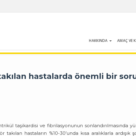
HAKKINDA
AMAÇ VE 
Cilt 54 | Sayı 5 | Temmuz 2026
takılan hastalarda önemli bir sor
entrikül taşikardisi ve fibrilasyonunun sonlandırılmasında y
ör takılan hastaların %10-30’unda kısa aralıklarla ardışık ş