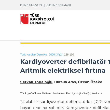
ISSN 1016-5169 | E-ISSN 1308-4488
TÜRK KARDİYOLOJİ DERNEĞİ ARŞİVİ
Turk Kardiyol Dern Ars. 2006; 34(2):
126-130
Kardiyoverter defibrilatör 
Aritmik elektriksel fırtına
Serkan Topaloğlu
, Dursun Aras, Özcan Özeke
Türkiye Yüksek İhtisas Hastanesi Kardiyoloji Kliniği, Ankara
Takılabilir kardiyoverter defibrilatörler (ICD) v
başarı oranına sahiptir. Kardiyoverter defibrilat