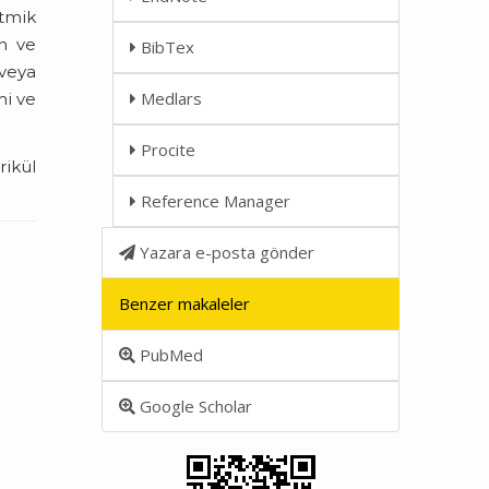
itmik
en ve
BibTex
 veya
Medlars
mi ve
Procite
rikül
Reference Manager
Yazara e-posta gönder
Benzer makaleler
PubMed
Google Scholar