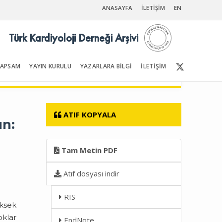
ANASAYFA
İLETİŞİM
EN
Türk Kardiyoloji Derneği Arşivi
KAPSAM
YAYIN KURULU
YAZARLARA BİLGİ
İLETİŞİM
Ön Sayfalar | İçindekiler
ATIF KOPYALA
un:
Tam Metin PDF
Atıf dosyası indir
RIS
üksek
oklar
EndNote