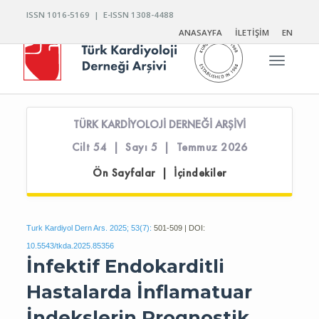
ISSN 1016-5169 | E-ISSN 1308-4488
ANASAYFA
İLETİŞİM
EN
Toggle n
TÜRK KARDİYOLOJİ DERNEĞİ ARŞİVİ
Cilt 54 | Sayı 5 | Temmuz 2026
Ön Sayfalar | İçindekiler
Turk Kardiyol Dern Ars. 2025; 53(7):
501-509 | DOI:
10.5543/tkda.2025.85356
İnfektif Endokarditli
Hastalarda İnflamatuar
İndekslerin Prognostik