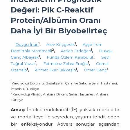
Değeri: Pik C-Reaktif
Protein/Albümin Oranı
Daha İyi Bir Biyobelirteç
1
1
Duygu İnan
,
Alev Kılıçgedik
,
Ayşe İrem
2
1
Demirtola Mammadli
,
Arslan Erdoğan
,
Duygu
1
1
Genç Albayrak
,
Funda Özlem Karabulut
,
Sevil
1
1
Tuğrul Yavuz
,
Fatmatuz Zehra Eroğlu
,
Cemal
1
1
1
Ozanalp
,
Ahmet İlker Tekkeşin
,
Ömer Genç
1
Kardiyoloji Bölümü, Başakşehir Çam ve Sakura Şehir Hastanesi,
İstanbul, Türkiye
2
Kardiyoloji Kliniği, Ankara Bilkent Şehir Hastanesi, Ankara,
Türkiye
Amaç:
İnfektif endokardit (İE), yüksek morbidite
ve mortaliteye ile seyreden, yaşamı tehdit eden
bir enfeksiyondur. Advers sonuçlar açısından