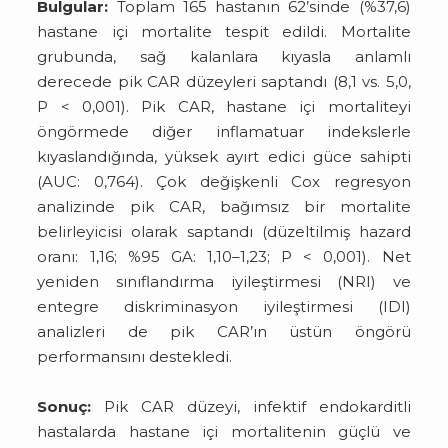
Bulgular:
Toplam 165 hastanın 62’sinde (%37,6)
hastane içi mortalite tespit edildi. Mortalite
grubunda, sağ kalanlara kıyasla anlamlı
derecede pik CAR düzeyleri saptandı (8,1 vs. 5,0,
P < 0,001). Pik CAR, hastane içi mortaliteyi
öngörmede diğer inflamatuar indekslerle
kıyaslandığında, yüksek ayırt edici güce sahipti
(AUC: 0,764). Çok değişkenli Cox regresyon
analizinde pik CAR, bağımsız bir mortalite
belirleyicisi olarak saptandı (düzeltilmiş hazard
oranı: 1,16; %95 GA: 1,10–1,23; P < 0,001). Net
yeniden sınıflandırma iyileştirmesi (NRI) ve
entegre diskriminasyon iyileştirmesi (IDI)
analizleri de pik CAR’ın üstün öngörü
performansını destekledi.
Sonuç:
Pik CAR düzeyi, infektif endokarditli
hastalarda hastane içi mortalitenin güçlü ve