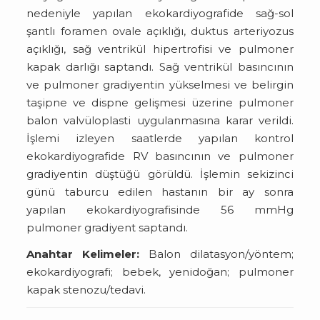
nedeniyle yapılan ekokardiyografide sağ-sol
şantlı foramen ovale açıklığı, duktus arteriyozus
açıklığı, sağ ventrikül hipertrofisi ve pulmoner
kapak darlığı saptandı. Sağ ventrikül basıncının
ve pulmoner gradiyentin yükselmesi ve belirgin
taşipne ve dispne gelişmesi üzerine pulmoner
balon valvüloplasti uygulanmasına karar verildi.
İşlemi izleyen saatlerde yapılan kontrol
ekokardiyografide RV basıncının ve pulmoner
gradiyentin düştüğü görüldü. İşlemin sekizinci
günü taburcu edilen hastanın bir ay sonra
yapılan ekokardiyografisinde 56 mmHg
pulmoner gradiyent saptandı.
Anahtar Kelimeler:
Balon dilatasyon/yöntem;
ekokardiyografi; bebek, yenidoğan; pulmoner
kapak stenozu/tedavi.