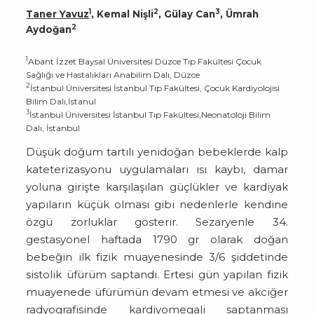
1
2
3
Taner Yavuz
, Kemal Nişli
, Gülay Can
, Ümrah
2
Aydoğan
1
Abant İzzet Baysal Üniversitesi Düzce Tıp Fakültesi Çocuk
Sağlığı ve Hastalıkları Anabilim Dalı, Düzce
2
İstanbul Üniversitesi İstanbul Tıp Fakültesi, Çocuk Kardiyolojisi
Bilim Dalı,İstanul
3
İstanbul Üniversitesi İstanbul Tıp Fakültesi,Neonatoloji Bilim
Dalı, İstanbul
Düşük doğum tartılı yenidoğan bebeklerde kalp
kateterizasyonu uygulamaları ısı kaybı, damar
yoluna girişte karşılaşılan güçlükler ve kardiyak
yapıların küçük olması gibi nedenlerle kendine
özgü zorluklar gösterir. Sezaryenle 34.
gestasyonel haftada 1790 gr olarak doğan
bebeğin ilk fizik muayenesinde 3/6 şiddetinde
sistolik üfürüm saptandı. Ertesi gün yapılan fizik
muayenede üfürümün devam etmesi ve akciğer
radyografisinde kardiyomegali saptanması