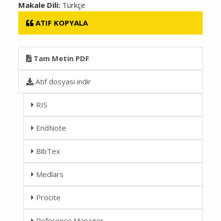
Makale Dili:
Türkçe
ATIF KOPYALA
Tam Metin PDF
Atıf dosyası indir
RIS
EndNote
BibTex
Medlars
Procite
Reference Manager