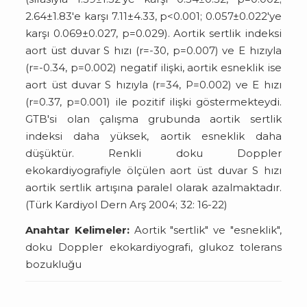
2.64±1.83'e karşı 7.11±4.33, p<0.001; 0.057±0.022'ye
karşı 0.069±0.027, p=0.029). Aortik sertlik indeksi
aort üst duvar S hızı (r=-30, p=0.007) ve E hızıyla
(r=-0.34, p=0.002) negatif ilişki, aortik esneklik ise
aort üst duvar S hızıyla (r=34, P=0.002) ve E hızı
(r=0.37, p=0.001) ile pozitif ilişki göstermekteydi.
GTB'si olan çalışma grubunda aortik sertlik
indeksi daha yüksek, aortik esneklik daha
düşüktür. Renkli doku Doppler
ekokardiyografiyle ölçülen aort üst duvar S hızı
aortik sertlik artışına paralel olarak azalmaktadır.
(Türk Kardiyol Dern Arş 2004; 32: 16-22)
Anahtar Kelimeler:
Aortik "sertlik" ve "esneklik",
doku Doppler ekokardiyografi, glukoz tolerans
bozukluğu