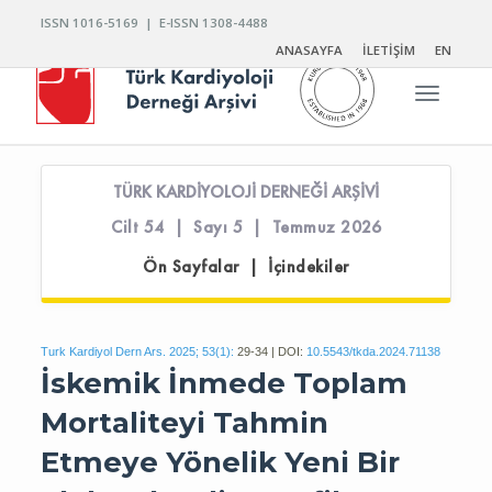
ISSN 1016-5169 | E-ISSN 1308-4488
ANASAYFA
İLETİŞİM
EN
Toggle n
TÜRK KARDİYOLOJİ DERNEĞİ ARŞİVİ
Cilt 54 | Sayı 5 | Temmuz 2026
Ön Sayfalar | İçindekiler
Turk Kardiyol Dern Ars. 2025; 53(1):
29-34 | DOI:
10.5543/tkda.2024.71138
İskemik İnmede Toplam
Mortaliteyi Tahmin
Etmeye Yönelik Yeni Bir