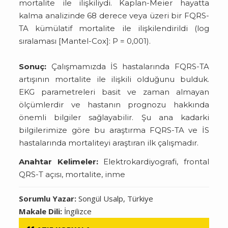
mortalite ile ilişkiliydi. Kaplan-Meier hayatta
kalma analizinde 68 derece veya üzeri bir FQRS-
TA kümülatif mortalite ile ilişkilendirildi (log
sıralaması [Mantel-Cox]: P = 0,001).
Sonuç:
Çalışmamızda İS hastalarında FQRS-TA
artışının mortalite ile ilişkili olduğunu bulduk.
EKG parametreleri basit ve zaman almayan
ölçümlerdir ve hastanın prognozu hakkında
önemli bilgiler sağlayabilir. Şu ana kadarki
bilgilerimize göre bu araştırma FQRS-TA ve İS
hastalarında mortaliteyi araştıran ilk çalışmadır.
Anahtar Kelimeler:
Elektrokardiyografi, frontal
QRS-T açısı, mortalite, inme
Sorumlu Yazar:
Songül Usalp, Türkiye
Makale Dili:
İngilizce