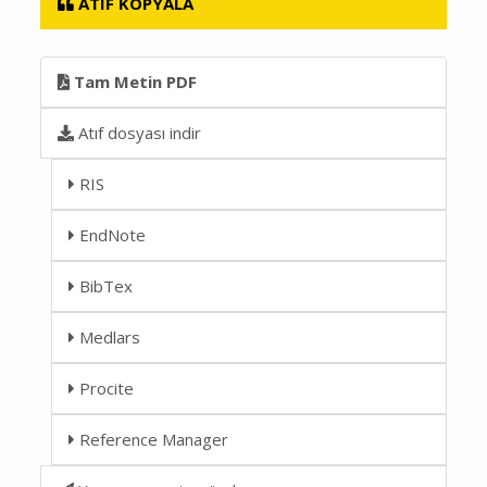
ATIF KOPYALA
Tam Metin PDF
Atıf dosyası indir
RIS
EndNote
BibTex
Medlars
Procite
Reference Manager