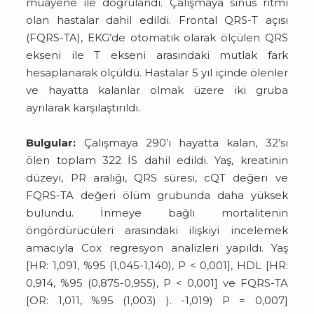
muayene ile doğrulandı. Çalışmaya sinüs ritmi
olan hastalar dahil edildi. Frontal QRS-T açısı
(FQRS-TA), EKG’de otomatik olarak ölçülen QRS
ekseni ile T ekseni arasındaki mutlak fark
hesaplanarak ölçüldü. Hastalar 5 yıl içinde ölenler
ve hayatta kalanlar olmak üzere iki gruba
ayrılarak karşılaştırıldı.
Bulgular:
Çalışmaya 290’ı hayatta kalan, 32’si
ölen toplam 322 İS dahil edildi. Yaş, kreatinin
düzeyi, PR aralığı, QRS süresi, cQT değeri ve
FQRS-TA değeri ölüm grubunda daha yüksek
bulundu. İnmeye bağlı mortalitenin
öngördürücüleri arasındaki ilişkiyi incelemek
amacıyla Cox regresyon analizleri yapıldı. Yaş
[HR: 1,091, %95 (1,045-1,140), P < 0,001], HDL [HR:
0,914, %95 (0,875-0,955), P < 0,001] ve FQRS-TA
[OR: 1,011, %95 (1,003) ). -1,019) P = 0,007]