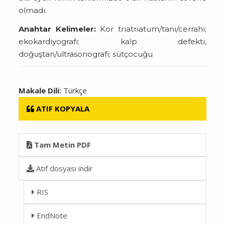
olmadı.
Anahtar Kelimeler:
Kor triatriatum/tanı/cerrahi;
ekokardiyografi; kalp defekti,
doğuştan/ultrasonografi; sütçocuğu
Makale Dili:
Türkçe
ATIF KOPYALA
Tam Metin PDF
Atıf dosyası indir
RIS
EndNote