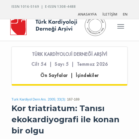
ISSN 1016-5169 | E-ISSN 1308-4488
ANASAYFA
İLETİŞİM
EN
Toggle n
TÜRK KARDİYOLOJİ DERNEĞİ ARŞİVİ
Cilt 54 | Sayı 5 | Temmuz 2026
Ön Sayfalar | İçindekiler
Turk Kardiyol Dern Ars. 2005; 33(3):
167-169
Kor triatriatum: Tanısı
ekokardiyografi ile konan
bir olgu