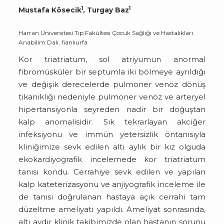
1
1
Mustafa Kösecik
, Turgay Baz
Harran Üniversitesi Tıp Fakültesi Çocuk Sağlığı ve Hastalıkları
Anabilim Dalı, fianlıurfa
Kor triatriatum, sol atriyumun anormal
fibromüsküler bir septumla iki bölmeye ayrıldığı
ve değişik derecelerde pulmoner venöz dönüş
tıkanıklığı nedeniyle pulmoner venöz ve arteryel
hipertansiyonla seyreden nadir bir doğuştan
kalp anomalisidir. Sık tekrarlayan akciğer
infeksiyonu ve immün yetersizlik öntanısıyla
kliniğimize sevk edilen altı aylık bir kız olguda
ekokardiyografik incelemede kor triatriatum
tanısı kondu. Cerrahiye sevk edilen ve yapılan
kalp kateterizasyonu ve anjiyografik inceleme ile
de tanısı doğrulanan hastaya açık cerrahi tam
düzeltme ameliyatı yapıldı. Ameliyat sonrasında,
altı aydır klinik takibimizde olan hastanın sorunu