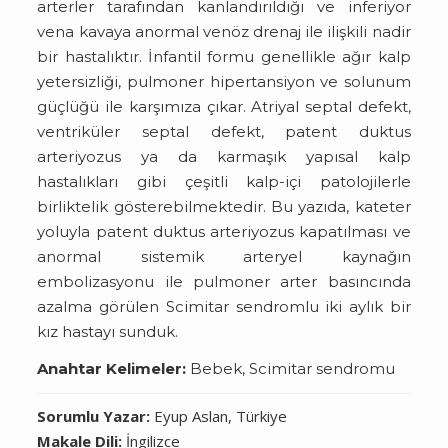
arterler tarafından kanlandırıldığı ve inferiyor
vena kavaya anormal venöz drenaj ile ilişkili nadir
bir hastalıktır. İnfantil formu genellikle ağır kalp
yetersizliği, pulmoner hipertansiyon ve solunum
güçlüğü ile karşımıza çıkar. Atriyal septal defekt,
ventriküler septal defekt, patent duktus
arteriyozus ya da karmaşık yapısal kalp
hastalıkları gibi çeşitli kalp-içi patolojilerle
birliktelik gösterebilmektedir. Bu yazıda, kateter
yoluyla patent duktus arteriyozus kapatılması ve
anormal sistemik arteryel kaynağın
embolizasyonu ile pulmoner arter basıncında
azalma görülen Scimitar sendromlu iki aylık bir
kız hastayı sunduk.
Anahtar Kelimeler:
Bebek, Scimitar sendromu
Sorumlu Yazar:
Eyup Aslan, Türkiye
Makale Dili:
İngilizce