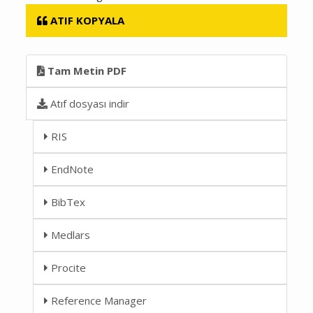
ATIF KOPYALA
Tam Metin PDF
Atıf dosyası indir
RIS
EndNote
BibTex
Medlars
Procite
Reference Manager