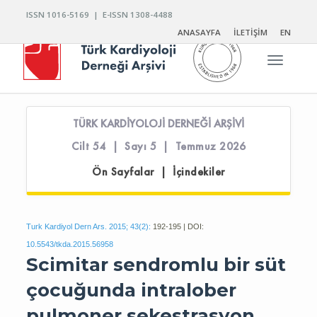
ISSN 1016-5169 | E-ISSN 1308-4488
ANASAYFA
İLETİŞİM
EN
Toggle n
TÜRK KARDİYOLOJİ DERNEĞİ ARŞİVİ
Cilt 54 | Sayı 5 | Temmuz 2026
Ön Sayfalar | İçindekiler
Turk Kardiyol Dern Ars. 2015; 43(2):
192-195 | DOI:
10.5543/tkda.2015.56958
Scimitar sendromlu bir süt
çocuğunda intralober
pulmoner sekestrasyon