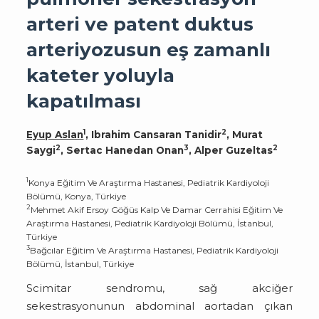
arteri ve patent duktus
arteriyozusun eş zamanlı
kateter yoluyla
kapatılması
1
2
Eyup Aslan
, Ibrahim Cansaran Tanidir
, Murat
2
3
2
Saygi
, Sertac Hanedan Onan
, Alper Guzeltas
1
Konya Eğitim Ve Araştırma Hastanesi, Pediatrik Kardiyoloji
Bölümü, Konya, Türkiye
2
Mehmet Akif Ersoy Göğüs Kalp Ve Damar Cerrahisi Eğitim Ve
Araştırma Hastanesi, Pediatrik Kardiyoloji Bölümü, İstanbul,
Türkiye
3
Bağcılar Eğitim Ve Araştırma Hastanesi, Pediatrik Kardiyoloji
Bölümü, İstanbul, Türkiye
Scimitar sendromu, sağ akciğer
sekestrasyonunun abdominal aortadan çıkan