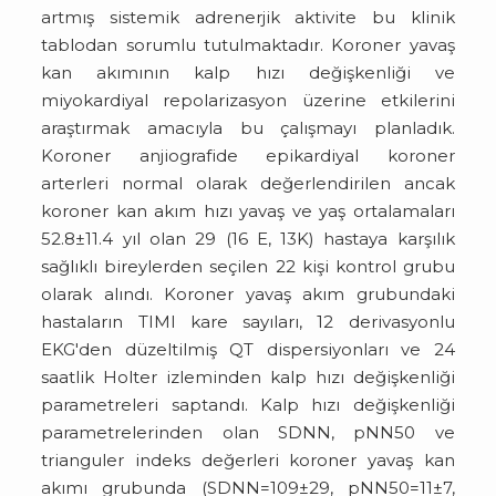
artmış sistemik adrenerjik aktivite bu klinik
tablodan sorumlu tutulmaktadır. Koroner yavaş
kan akımının kalp hızı değişkenliği ve
miyokardiyal repolarizasyon üzerine etkilerini
araştırmak amacıyla bu çalışmayı planladık.
Koroner anjiografide epikardiyal koroner
arterleri normal olarak değerlendirilen ancak
koroner kan akım hızı yavaş ve yaş ortalamaları
52.8±11.4 yıl olan 29 (16 E, 13K) hastaya karşılık
sağlıklı bireylerden seçilen 22 kişi kontrol grubu
olarak alındı. Koroner yavaş akım grubundaki
hastaların TIMI kare sayıları, 12 derivasyonlu
EKG'den düzeltilmiş QT dispersiyonları ve 24
saatlik Holter izleminden kalp hızı değişkenliği
parametreleri saptandı. Kalp hızı değişkenliği
parametrelerinden olan SDNN, pNN50 ve
trianguler indeks değerleri koroner yavaş kan
akımı grubunda (SDNN=109±29, pNN50=11±7,