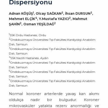
Dispersiyonu
1
2
2
Adnan KÖŞÜŞ
, Olcay SAĞKAN
, İhsan DURSUN
,
4
2
Mehmet ELÇİK
, Y.Mustafa YAZICI
, Mahmut
2
2
ŞAHİN
, Osman YEŞİLDAĞ
1
SSK Ordu Hastanesi, Ordu
2
Ondokuzmayıs Üniversitesi Tıp Fakültesi Kardiyoloji Anabilim
Dalı, Samsun
3
Ondokuzmayıs Üniversitesi Tıp Fakültesi Kardiyoloji Anabilim
Dalı, Samsun
4
SSK NazilIi Hastanesi, Aydın
5
Ondokuzmayıs Üniversitesi Tıp Fakültesi Kardiyoloji Anabilim
Dalı, Samsun
6
Ondokuzmayıs Üniversitesi Tıp Fakültesi Kardiyoloji Anabilim
Dalı, Samsun
7
Ondokuzmayıs Üniversitesi Tıp Fakültesi Kardiyoloji Anabilim
Dalı, Samsun
Normal koroner arterlerde yavaş kan akımı
oldukça nadir bir bulgudur. Koroner
mikrovasküler yatakta rezerv anormalliği ve