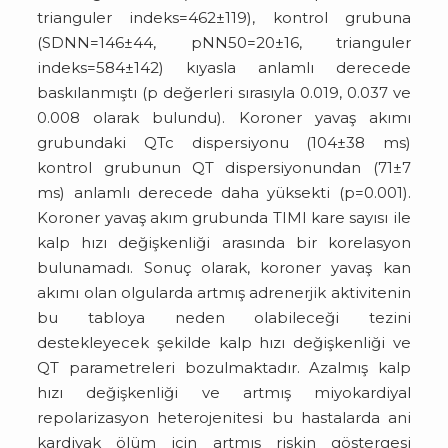
trianguler indeks=462±119), kontrol grubuna
(SDNN=146±44, pNN50=20±16, trianguler
indeks=584±142) kıyasla anlamlı derecede
baskılanmıştı (p değerleri sırasıyla 0.019, 0.037 ve
0.008 olarak bulundu). Koroner yavaş akımı
grubundaki QTc dispersiyonu (104±38 ms)
kontrol grubunun QT dispersiyonundan (71±7
ms) anlamlı derecede daha yüksekti (p=0.001).
Koroner yavaş akım grubunda TIMI kare sayısı ile
kalp hızı değişkenliği arasında bir korelasyon
bulunamadı. Sonuç olarak, koroner yavaş kan
akımı olan olgularda artmış adrenerjik aktivitenin
bu tabloya neden olabileceği tezini
destekleyecek şekilde kalp hızı değişkenliği ve
QT parametreleri bozulmaktadır. Azalmış kalp
hızı değişkenliği ve artmış miyokardiyal
repolarizasyon heterojenitesi bu hastalarda ani
kardiyak ölüm için artmış riskin göstergesi