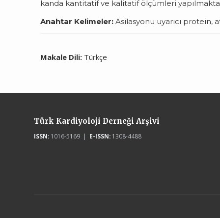
kanda kantitatif ve kalitatif ölçümleri yapılmakta
Anahtar Kelimeler:
Asilasyonu uyarıcı protein, 
Makale Dili:
Türkçe
Türk Kardiyoloji Derneği Arşivi
ISSN:
1016-5169 |
E-ISSN:
1308-4488