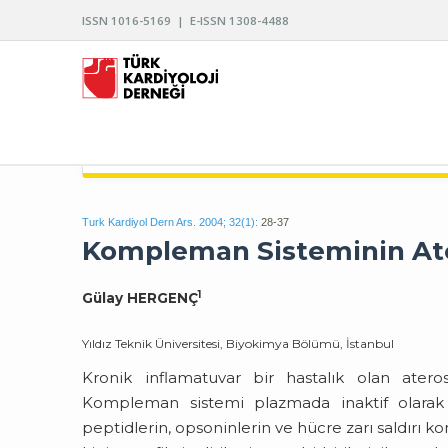
ISSN 1016-5169 | E-ISSN 1308-4488
TÜRK KARDİYOLOJİ DERNEĞİ ARŞİVİ
Turk Kardiyol Dern Ars. 2004; 32(1):
28-37
Kompleman Sisteminin Ate
1
Gülay HERGENÇ
Yıldız Teknik Üniversitesi, Biyokimya Bölümü, İstanbul
Kronik inflamatuvar bir hastalık olan ater
Kompleman sistemi plazmada inaktif olarak 
peptidlerin, opsoninlerin ve hücre zarı saldırı 