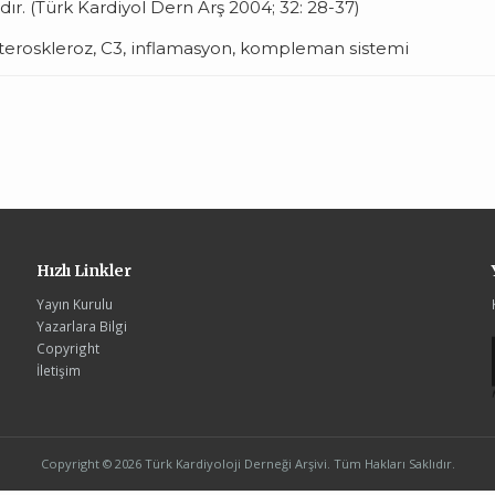
dır. (Türk Kardiyol Dern Arş 2004; 32: 28-37)
ateroskleroz, C3, inflamasyon, kompleman sistemi
Hızlı Linkler
Yayın Kurulu
Yazarlara Bilgi
Copyright
İletişim
Copyright © 2026 Türk Kardiyoloji Derneği Arşivi. Tüm Hakları Saklıdır.