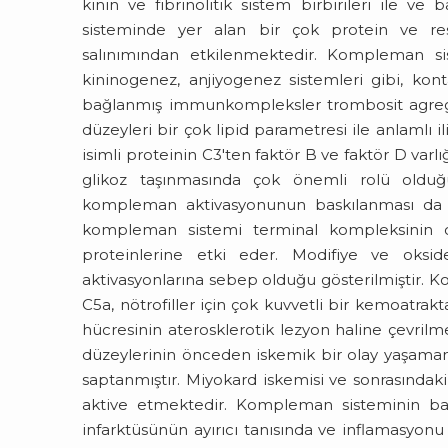
kinin ve fibrinolitik sistem birbirileri ile ve
sisteminde yer alan bir çok protein ve res
salınımından etkilenmektedir. Kompleman sist
kininogenez, anjiyogenez sistemleri gibi, kon
bağlanmış immunkompleksler trombosit agre
düzeyleri bir çok lipid parametresi ile anlamlı il
isimli proteinin C3'ten faktör B ve faktör D var
glikoz taşınmasında çok önemli rolü olduğu g
kompleman aktivasyonunun baskılanması da y
kompleman sistemi terminal kompleksinin o
proteinlerine etki eder. Modifiye ve oksid
aktivasyonlarına sebep olduğu gösterilmiştir. 
C5a, nötrofiller için çok kuvvetli bir kemoatrak
hücresinin aterosklerotik lezyon haline çevri
düzeylerinin önceden iskemik bir olay yaşamamı
saptanmıştır. Miyokard iskemisi ve sonrasındak
aktive etmektedir. Kompleman sisteminin b
infarktüsünün ayırıcı tanısında ve inflamasyonu