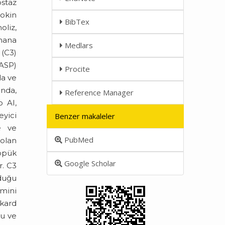
ostaz
okin
BibTex
oliz,
emana
Medlars
(C3)
(ASP)
Procite
da ve
ında,
Reference Manager
 AI,
yici
Benzer makaleler
e ve
PubMed
 olan
Köpük
Google Scholar
r. C3
lduğu
emini
kard
ku ve