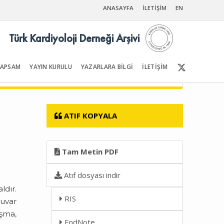
ANASAYFA
İLETİŞİM
EN
Türk Kardiyoloji Derneği Arşivi
KAPSAM
YAYIN KURULU
YAZARLARA BİLGİ
İLETİŞİM
Ön Sayfalar | İçindekiler
ATIF KOPYALA
Tam Metin PDF
Atıf dosyası indir
dır.
RIS
uvar
aşma,
EndNote