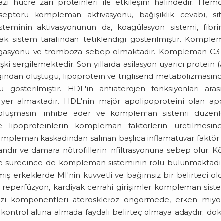
 bazı hücre zarı proteinleri ile etkileşim halindedir. Hem
eptörü kompleman aktivasyonu, bağışıklık cevabı, sit
eminin aktivasyonunun da, koagülasyon sistemi, fibrin
tak sistem tarafından tetiklendiği gösterilmiştir. Kompl
gasyonu ve tromboza sebep olmaktadır. Kompleman C3 
işki sergilemektedir. Son yıllarda asilasyon uyarıcı protein 
lığından oluştuğu, lipoprotein ve trigliserid metabolizmasın
österilmiştir. HDL'in antiaterojen fonksiyonları aras
er almaktadır. HDL'nin majör apolipoproteini olan apo
luşmasını inhibe eder ve kompleman sistemi düzenle
e lipoproteinlerin kompleman faktörlerin üretilmesin
Kompleman kaskadından salınan başlıca inflamatuvar faktör
tandır ve damara nötrofillerin infiltrasyonuna sebep olur. 
lme sürecinde de kompleman sisteminin rolü bulunmaktadı
ş erkeklerde MI'nin kuvvetli ve bağımsız bir belirteci o
i reperfüzyon, kardiyak cerrahi girişimler kompleman sist
azı komponentleri ateroskleroz öngörmede, erken miyo
 kontrol altına almada faydalı belirteç olmaya adaydır; do