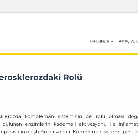
HAKKINDA
AMAÇ VE 
Cilt 54 | Sayı 5 | Temmuz 2026
rosklerozdaki Rolü
osklerozda kompleman sisteminin de rolü olması doğal
bulunan enzimlerin kademeli aktivasyonu ile inflamat
kompleksinin oluştuğu bir yoldur. Kompleman sistemi, pıhtıl