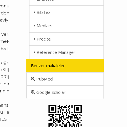
syonu
BibTex
eden
aviyi
Medlars
 veri
Procite
irmek
HEST,
Reference Manager
eğri
Benzer makaleler
xSII)
.001)
PubMed
a bir
rinin
Google Scholar
mansı
u ile
2HEST