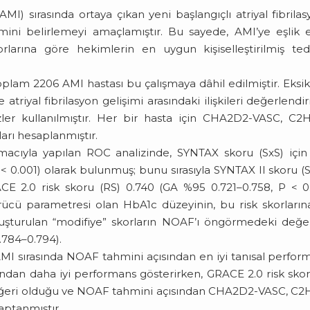
I) sırasında ortaya çıkan yeni başlangıçlı atriyal fibrila
ni belirlemeyi amaçlamıştır. Bu sayede, AMI’ye eşlik 
larına göre hekimlerin en uygun kişiselleştirilmiş ted
plam 2206 AMI hastası bu çalışmaya dâhil edilmiştir. Eksik
e atriyal fibrilasyon gelişimi arasındaki ilişkileri değerlend
zler kullanılmıştır. Her bir hasta için CHA2D2-VASC, C2
rı hesaplanmıştır.
ıyla yapılan ROC analizinde, SYNTAX skoru (SxS) için 
< 0.001) olarak bulunmuş; bunu sırasıyla SYNTAX II skoru (S
CE 2.0 risk skoru (RS) 0.740 (GA %95 0.721–0.758, P < 0
rücü parametresi olan HbA1c düzeyinin, bu risk skorların
şturulan “modifiye” skorların NOAF’ı öngörmedeki değe
0.784–0.794).
 AMI sırasında NOAF tahmini açısından en iyi tanısal perfor
rından daha iyi performans gösterirken, GRACE 2.0 risk skor
eğeri olduğu ve NOAF tahmini açısından CHA2D2-VASC, C
aptanmıştır.