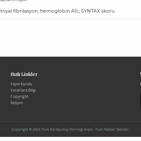
triyal fibrilasyon, hemoglobin A1c, SYNTAX skoru
Hızlı Linkler
Yayın Kurulu
Yazarlara Bilgi
Copyright
İletişim
Copyright © 2026 Türk Kardiyoloji Derneği Arşivi. Tüm Hakları Saklıdır.