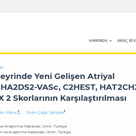
HAKKINDA
AMAÇ VE 
Cilt 54 | Sayı 5 | Temmuz 2026
852
yrinde Yeni Gelişen Atriyal
CHA2DS2-VASc, C2HEST, HAT2CH
 Skorlarının Karşılaştırılması
1
1
im Ekinci
,
Ersin Çağrı Şimşek
 ve Araştırma Hastanesi, İzmir, Türkiye
tim ve Araştırma Hastanesi, İzmir, Türkiye