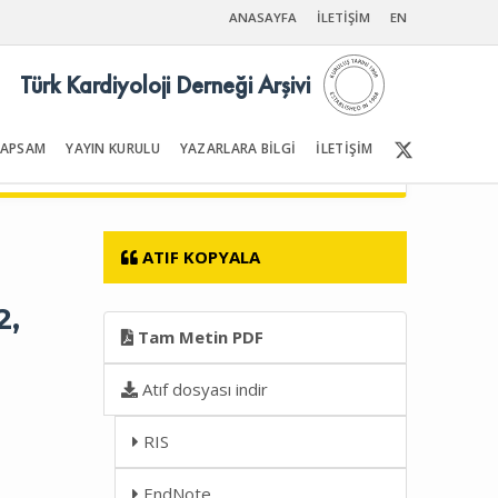
ANASAYFA
İLETİŞİM
EN
Türk Kardiyoloji Derneği Arşivi
KAPSAM
YAYIN KURULU
YAZARLARA BİLGİ
İLETİŞİM
Ön Sayfalar | İçindekiler
ATIF KOPYALA
2,
Tam Metin PDF
Atıf dosyası indir
RIS
EndNote