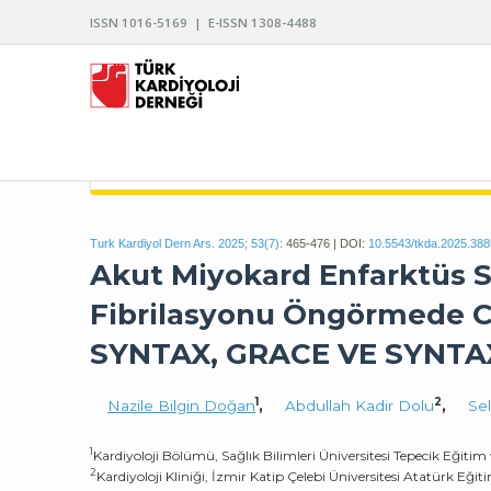
ISSN 1016-5169 | E-ISSN 1308-4488
TÜRK KARDİYOLOJİ DERNEĞİ ARŞİVİ
Turk Kardiyol Dern Ars. 2025; 53(7):
465-476 | DOI:
10.5543/tkda.2025.38
Akut Miyokard Enfarktüs Se
Fibrilasyonu Öngörmede 
SYNTAX, GRACE VE SYNTAX 2
1
2
Nazile Bilgin Doğan
,
Abdullah Kadir Dolu
,
Sel
1
Kardiyoloji Bölümü, Sağlık Bilimleri Üniversitesi Tepecik Eğitim
2
Kardiyoloji Kliniği, İzmir Katip Çelebi Üniversitesi Atatürk Eği