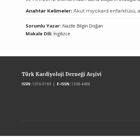
Anahtar Kelimeler:
Akut miyokard enfarktüsü, a
Sorumlu Yazar:
Nazile Bilgin Doğan
Makale Dili:
İngilizce
Türk Kardiyoloji Derneği Arşivi
ISSN:
1016-5169 |
E-ISSN:
1308-4488