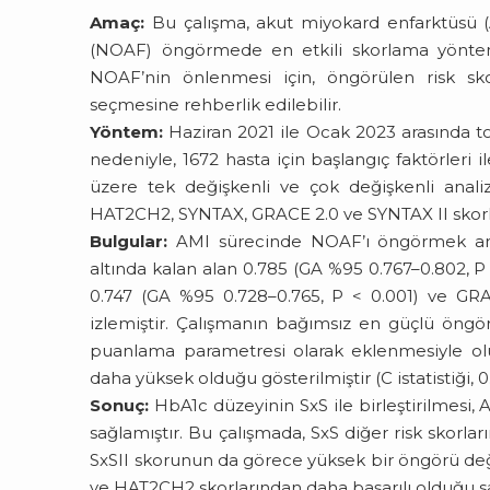
Amaç:
Bu çalışma, akut miyokard enfarktüsü (AM
(NOAF) öngörmede en etkili skorlama yöntemi
NOAF’nin önlenmesi için, öngörülen risk skor
seçmesine rehberlik edilebilir.
Yöntem:
Haziran 2021 ile Ocak 2023 arasında to
nedeniyle, 1672 hasta için başlangıç faktörleri il
üzere tek değişkenli ve çok değişkenli anali
HAT2CH2, SYNTAX, GRACE 2.0 ve SYNTAX II skorla
Bulgular:
AMI sürecinde NOAF’ı öngörmek amac
altında kalan alan 0.785 (GA %95 0.767–0.802, P 
0.747 (GA %95 0.728–0.765, P < 0.001) ve GRA
izlemiştir. Çalışmanın bağımsız en güçlü öngö
puanlama parametresi olarak eklenmesiyle olu
daha yüksek olduğu gösterilmiştir (C istatistiği, 
Sonuç:
HbA1c düzeyinin SxS ile birleştirilmesi,
sağlamıştır. Bu çalışmada, SxS diğer risk skorla
SxSII skorunun da görece yüksek bir öngörü d
ve HAT2CH2 skorlarından daha başarılı olduğu s