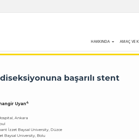
HAKKINDA
AMAÇ VE 
Cilt 54 | Sayı 5 | Temmuz 2026
diseksiyonuna başarılı stent
4
ihangir Uyan
ospital, Ankara
bul
ant İzzet Baysal University, Düzce
t Baysal University, Bolu