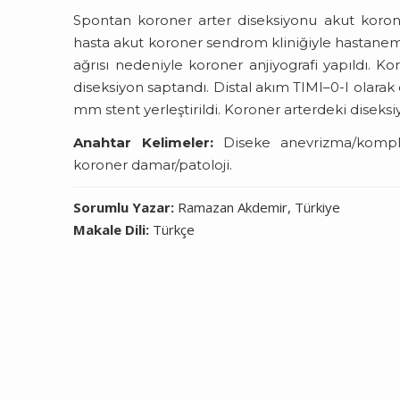
Spontan koroner arter diseksiyonu akut korone
hasta akut koroner sendrom kliniğiyle hastane
ağrısı nedeniyle koroner anjiyografi yapıldı. 
diseksiyon saptandı. Distal akım TIMI–0-I olarak
mm stent yerleştirildi. Koroner arterdeki diseks
Anahtar Kelimeler:
Diseke anevrizma/komplik
koroner damar/patoloji.
Sorumlu Yazar:
Ramazan Akdemir, Türkiye
Makale Dili:
Türkçe