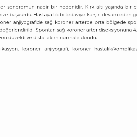
r sendromun nadir bir nedenidir. Kırk altı yaşında bir 
mize başvurdu. Hastaya tıbbi tedaviye karşın devam eden 
Koroner anjiyografide sağ koroner arterde orta bölgede sp
 değerlendirildi. Spontan sağ koroner arter diseksiyonuna 4
iyon düzeldi ve distal akım normale döndü.
asyon, koroner anjiyografi, koroner hastalık/komplikas