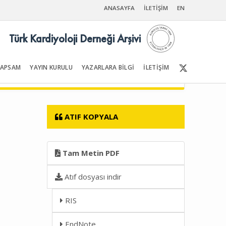
ANASAYFA
İLETİŞİM
EN
Türk Kardiyoloji Derneği Arşivi
KAPSAM
YAYIN KURULU
YAZARLARA BİLGİ
İLETİŞİM
Ön Sayfalar | İçindekiler
ATIF KOPYALA
Tam Metin PDF
Atıf dosyası indir
RIS
EndNote