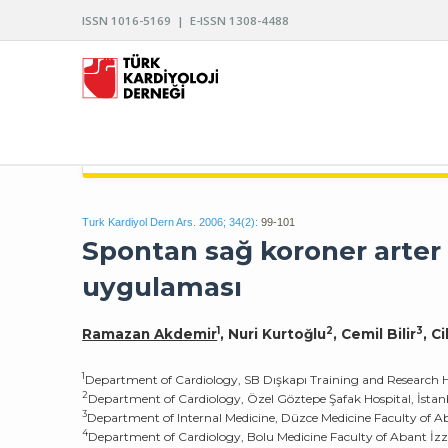
ISSN 1016-5169 | E-ISSN 1308-4488
TÜRK KARDİYOLOJİ DERNEĞİ ARŞİVİ
Turk Kardiyol Dern Ars. 2006; 34(2):
99-101
Spontan sağ koroner arter 
uygulaması
1
2
3
Ramazan Akdemir
, Nuri Kurtoğlu
, Cemil Bilir
, C
1
Department of Cardiology, SB Dışkapı Training and Research H
2
Department of Cardiology, Özel Göztepe Şafak Hospital, İstan
3
Department of Internal Medicine, Düzce Medicine Faculty of Ab
4
Department of Cardiology, Bolu Medicine Faculty of Abant İzze