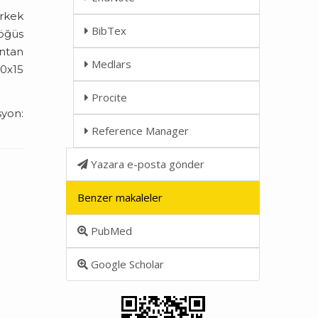
erkek
BibTex
göğüs
ontan
Medlars
.0x15
Procite
yon:
Reference Manager
Yazara e-posta gönder
Benzer makaleler
PubMed
Google Scholar