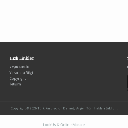
Hızlı Linkler
Yayın Kurulu
Yazarlara Bilgi
Copyright
İletişim
Copyright © 2026 Türk Kardiyoloji Derneği Arşivi. Tüm Hakları Saklıdır.
LookUs
&
Online Makale