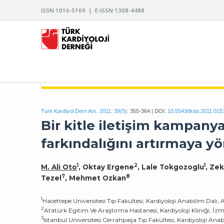
ISSN 1016-5169 | E-ISSN 1308-4488
TÜRK KARDİYOLOJİ DERNEĞİ ARŞİVİ
Turk Kardiyol Dern Ars. 2011; 39(5):
355-364 | DOI:
10.5543/tkda.2011.015
Bir kitle iletişim kampan
farkındalığını artırmaya yö
1
2
1
M. Ali Oto
, Oktay Ergene
, Lale Tokgozoglu
, Ze
7
8
Tezel
, Mehmet Ozkan
1
Hacettepe Universitesi Tıp Fakültesi, Kardiyoloji Anabilim Dalı,
2
Atatürk Egitim Ve Araştırma Hastanesi, Kardiyoloji Kliniği, İzm
3
Istanbul Universitesi Cerrahpaşa Tıp Fakültesi, Kardiyoloji Anab