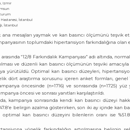
ı, Izmir
Samsun
Erzurum
Hastanesi, İstanbul
i, İstanbul
k ana mesajları yaymak ve kan basıncı ölçümünü teşvik 
anyasının toplumdaki hipertansiyon farkındalığına olan e
i arasında “12/8 Farkındalık Kampanyası” adı altında, norma
ırılması ve düzenli kan basıncı ölçümünün teşviki amacıyl
panya yürütüldü. Optimal kan basıncı düzeyleri, hipertansiy
nelik dört araştırma sorusunu içeren anket formları, genel
ampanya öncesinde (n=1716) ve sonrasında (n=1725) yüz 
anya öncesi ve sonrası yanıtları karşılaştırıldı.
ında, kampanya sonrasında kendi kan basıncı düzeyi hak
47.8’e belirgin azalma gösterirken, son iki ay içinde kan ba
, optimal kan basıncı düzeyini bilenlerin oranı ise %51.
siyona yönelik farkındalığın artırılmasına belirgin şe