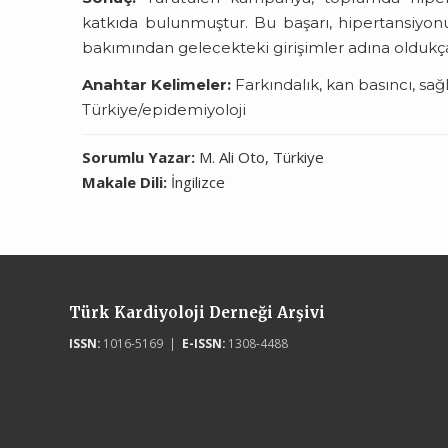
katkıda bulunmuştur. Bu başarı, hipertansiyonu
bakımından gelecekteki girişimler adına oldukça
Anahtar Kelimeler:
Farkındalık, kan basıncı, sağ
Türkiye/epidemiyoloji
Sorumlu Yazar:
M. Ali Oto, Türkiye
Makale Dili:
İngilizce
Türk Kardiyoloji Derneği Arşivi
ISSN:
1016-5169 |
E-ISSN:
1308-4488