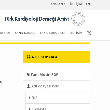
ANASAYFA
İLETİŞİM
EN
Türk Kardiyoloji Derneği Arşivi
KAPSAM
YAYIN KURULU
YAZARLARA BİLGİ
İLETİŞİM
Ön Sayfalar | İçindekiler
ATIF KOPYALA
Tam Metin PDF
a
Atıf dosyası indir
RIS
EndNote