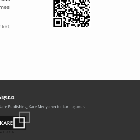
nmesi
nket;
Yayıncı
Kare Publishing, Kare Medya'nın bir kuruluşudur.