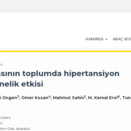
HAKKINDA
AMAÇ VE 
Cilt 54 | Sayı 5 | Temmuz 2026
70
yasının toplumda hipertansiyon
nelik etkisi
3
4
5
6
ki Ongen
, Omer Kozan
, Mahmut Sahin
, M. Kemal Erol
, Tun
 Ankara
ir
ilim Dalı, Istanbul