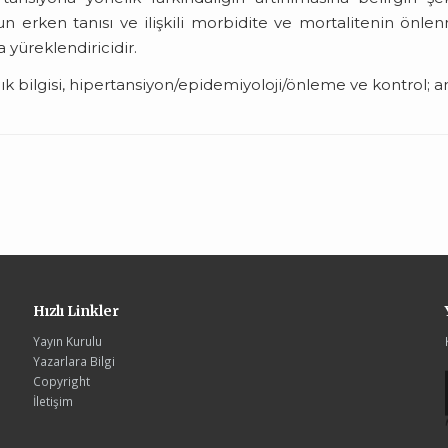
n erken tanısı ve ilişkili morbidite ve mortalitenin önle
 yüreklendiricidir.
lık bilgisi, hipertansiyon/epidemiyoloji/önleme ve kontrol; a
Hızlı Linkler
Yayın Kurulu
Yazarlara Bilgi
Copyright
İletişim