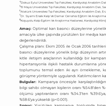
4
Dokuz Eylul Universitesi Tıp Fakültesi, Kardiyoloji Anabilim Dal
5
19 Mayıs Universitesi Tıp Fakültesi, Kardiyoloji Anabilim Dalı, 
6
Atatürk Universitesi Tıp Fakültesi, Kardiyoloji Anabilim Dalı, 
7
Dr. Siyami Ersek Kalp Ve Damar Cerrahisi Eğitim Ve Araştırma 
8
Koşuyolu Kalp Egitim Ve Araştırma Hastanesi, Kardiyoloji Kliniğ
Amaç:
Optimal kan basıncı düzeylerine yöneli
amacıyla ülke çapında yürütülen bir medya kamp
değerlendirildi.
Çalışma planı: Ekim 2005 ile Ocak 2006 tarihler
basıncı düzeylerine yönelik bilgi düzeyinin art
kitle iletişim araçlarının kullanıldığı bir kam
hipertansyonla ilişkili hastalık durumlarına yö
toplumunu temsil eden iki ayrı örnekleme, k
görüşme yöntemiyle uygulandı. Katılımcıların kamp
Bulgular:
Kampanya öncesiyle karşılaştırıldığ
bilgi sahibi olmayan kişilerin oranı %54.8’den %
ölçümü yaptıranların oranı %34.3’ten %39.6’ya
%58.6’ya yükseldi (p<0.001).
Sonuç:
Yürütülen kampanya, toplumda hipertan