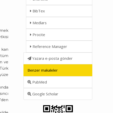
BibTex
Medlars
etmek
Procite
tkisi
Reference Manager
l kan
a tüm
Yazara e-posta gönder
on ve
 Türk
Benzer makaleler
yüze
PubMed
kında
sıncı
Google Scholar
8’den
kilde