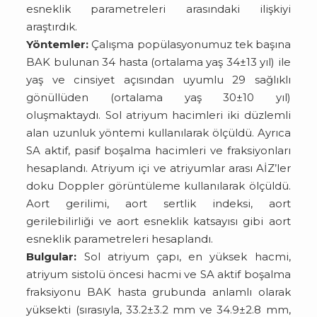
esneklik parametreleri arasındaki ilişkiyi
araştırdık.
Yöntemler:
Çalışma popülasyonumuz tek başına
BAK bulunan 34 hasta (ortalama yaş 34±13 yıl) ile
yaş ve cinsiyet açısından uyumlu 29 sağlıklı
gönüllüden (ortalama yaş 30±10 yıl)
oluşmaktaydı. Sol atriyum hacimleri iki düzlemli
alan uzunluk yöntemi kullanılarak ölçüldü. Ayrıca
SA aktif, pasif boşalma hacimleri ve fraksiyonları
hesaplandı. Atriyum içi ve atriyumlar arası AİZ’ler
doku Doppler görüntüleme kullanılarak ölçüldü.
Aort gerilimi, aort sertlik indeksi, aort
gerilebilirliği ve aort esneklik katsayısı gibi aort
esneklik parametreleri hesaplandı.
Bulgular:
Sol atriyum çapı, en yüksek hacmi,
atriyum sistolü öncesi hacmi ve SA aktif boşalma
fraksiyonu BAK hasta grubunda anlamlı olarak
yüksekti (sırasıyla, 33.2±3.2 mm ve 34.9±2.8 mm,