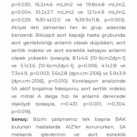
p=0.030; 16.2±4.6 mL/m2 ve 19.8±4.8 mL/m2,
p=0.004; 10.2±3.7 mL/m2 ve 12.1±4.9 mL/m2,
p=0.029; %30.4±12.0 ve %39.9±11.8, p=0.003).
Atriyal ileti zamanları her iki grup arasında
benzerdi. Biküspit aort kapağı hasta grubunda;
aort gerilebilirliği anlamlı olarak düşükken, aort
sertlik indeksi ve aort esneklik katsayısı anlamlı
olarak yüksekti (sırasıyla, 8.1±4.6 [10-6cm2dyn-1]
ve 5.1±3.6 [10-6cm2dyn-1], p=0.006; 4.1±2.8 ve
7.3±4.9, p=0.003; 3.6±2.8 [dyn.cm-2106] vs 5.9±3.9
[dyn.cm-2106], p=0.010). Korelasyon analizinde
SA aktif boşalma fraksiyonu, aort sertlik indeksi
ve mitral A dalga hızı ile anlamlı derecede
ilişkiliydi (sırasıyla, r=0.431; p<0.001, r=0.304;
p=0.016).
Sonuç:
Bizim çalışmamız tek başına BAK
bulunan hastalarda AİZ’ler korunurken, SA
mekanik işlevlerinin ve aort esneklik