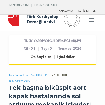
ISSN 1016-5169 | E-ISSN 1308-4488
ANASAYFA
İLETİŞİM
EN
Toggle n
TÜRK KARDİYOLOJİ DERNEĞİ ARŞİVİ
Cilt 54 | Sayı 5 | Temmuz 2026
Ön Sayfalar | İçindekiler
Turk Kardiyol Dern Ars. 2016; 44(8):
677-683 | DOI:
10.5543/tkda.2016.13704
Tek başına biküspit aort
kapak hastalarında sol
atriyum mekanik işlevleri