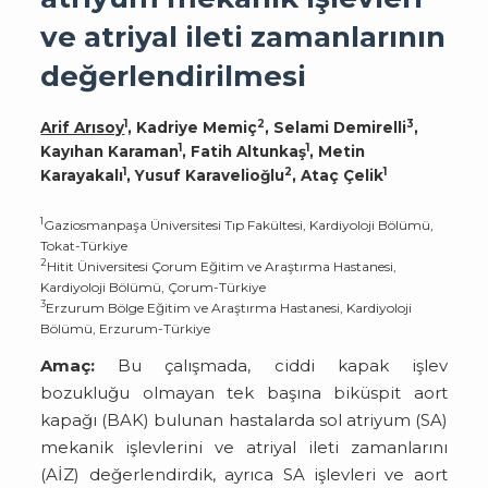
ve atriyal ileti zamanlarının
değerlendirilmesi
1
2
3
Arif Arısoy
, Kadriye Memiç
, Selami Demirelli
,
1
1
Kayıhan Karaman
, Fatih Altunkaş
, Metin
1
2
1
Karayakalı
, Yusuf Karavelioğlu
, Ataç Çelik
1
Gaziosmanpaşa Üniversitesi Tıp Fakültesi, Kardiyoloji Bölümü,
Tokat-Türkiye
2
Hitit Üniversitesi Çorum Eğitim ve Araştırma Hastanesi,
Kardiyoloji Bölümü, Çorum-Türkiye
3
Erzurum Bölge Eğitim ve Araştırma Hastanesi, Kardiyoloji
Bölümü, Erzurum-Türkiye
Amaç:
Bu çalışmada, ciddi kapak işlev
bozukluğu olmayan tek başına biküspit aort
kapağı (BAK) bulunan hastalarda sol atriyum (SA)
mekanik işlevlerini ve atriyal ileti zamanlarını
(AİZ) değerlendirdik, ayrıca SA işlevleri ve aort