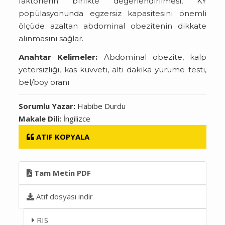
faktörlerin birlikte değerlendirilmesi, KY
popülasyonunda egzersiz kapasitesini önemli
ölçüde azaltan abdominal obezitenin dikkate
alınmasını sağlar.
Anahtar Kelimeler:
Abdominal obezite, kalp
yetersizliği, kas kuvveti, altı dakika yürüme testi,
bel/boy oranı
Sorumlu Yazar:
Habibe Durdu
Makale Dili:
İngilizce
ATIF KOPYALA
Tam Metin PDF
Atıf dosyası indir
RIS