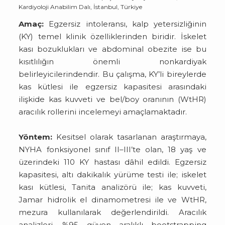
Kardiyoloji Anabilim Dalı, İstanbul, Türkiye
Amaç:
Egzersiz intoleransı, kalp yetersizliğinin
(KY) temel klinik özelliklerinden biridir. İskelet
kası bozuklukları ve abdominal obezite ise bu
kısıtlılığın önemli nonkardiyak
belirleyicilerindendir. Bu çalışma, KY’li bireylerde
kas kütlesi ile egzersiz kapasitesi arasındaki
ilişkide kas kuvveti ve bel/boy oranının (WtHR)
aracılık rollerini incelemeyi amaçlamaktadır.
Yöntem:
Kesitsel olarak tasarlanan araştırmaya,
NYHA fonksiyonel sınıf II–III’te olan, 18 yaş ve
üzerindeki 110 KY hastası dâhil edildi. Egzersiz
kapasitesi, altı dakikalık yürüme testi ile; iskelet
kası kütlesi, Tanita analizörü ile; kas kuvveti,
Jamar hidrolik el dinamometresi ile ve WtHR,
mezura kullanılarak değerlendirildi. Aracılık
analizleri, %95 güven aralıklı bootstrapping