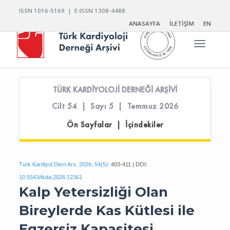
ISSN 1016-5169 | E-ISSN 1308-4488
ANASAYFA
İLETİŞİM
EN
Toggle n
TÜRK KARDİYOLOJİ DERNEĞİ ARŞİVİ
Cilt 54 | Sayı 5 | Temmuz 2026
Ön Sayfalar | İçindekiler
Turk Kardiyol Dern Ars. 2026; 54(5):
403-411 | DOI:
10.5543/tkda.2026.12361
Kalp Yetersizliği Olan
Bireylerde Kas Kütlesi ile
Egzersiz Kapasitesi