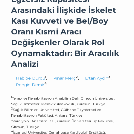
Arasındaki İlişkide İskelet
Kası Kuvveti ve Bel/Boy
Oranı Kısmi Aracı
Değişkenler Olarak Rol
Oynamaktadır: Bir Aracılık
Analizi
1
2
3
Habibe Durdu
,
Pınar Merç
,
Ertan Aydın
,
4
Rengin Demir
1
Terapi ve Rehabilitasyon Anabilim Dalı, Giresun Üniversitesi,
Sağlık Hizmetleri Meslek Yüksekokulu, Giresun, Türkiye
2
Sağlık Bilimleri Üniversitesi, Gülhane Fizyoterapi ve
Rehabilitasyon Fakültesi, Ankara, Türkiye
3
Kardiyoloji Anabilim Dalı, Giresun Üniversitesi Tıp Fakültesi,
Giresun, Türkiye
4
İstanbul Üniversitesi Cerrahpaşa Kardiyoloji Enstitüsü,