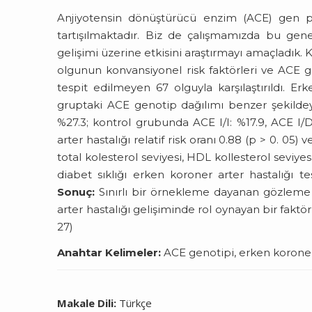
Anjiyotensin dönüştürücü enzim (ACE) gen poli
tartışılmaktadır. Biz de çalışmamızda bu gen
gelişimi üzerine etkisini araştırmayı amaçladık. K
olgunun konvansiyonel risk faktörleri ve ACE ge
tespit edilmeyen 67 olguyla karşılaştırıldı. Er
gruptaki ACE genotip dağılımı benzer şekildey
%27.3; kontrol grubunda ACE I/I: %17.9, ACE I
arter hastalığı relatif risk oranı 0.88 (p > 0. 05) 
total kolesterol seviyesi, HDL kollesterol seviyes
diabet sıklığı erken koroner arter hastalığı te
Sonuç:
Sınırlı bir örnekleme dayanan gözlem
arter hastalığı gelişiminde rol oynayan bir fakt
27)
Anahtar Kelimeler:
ACE genotipi, erken koroner 
Makale Dili:
Türkçe