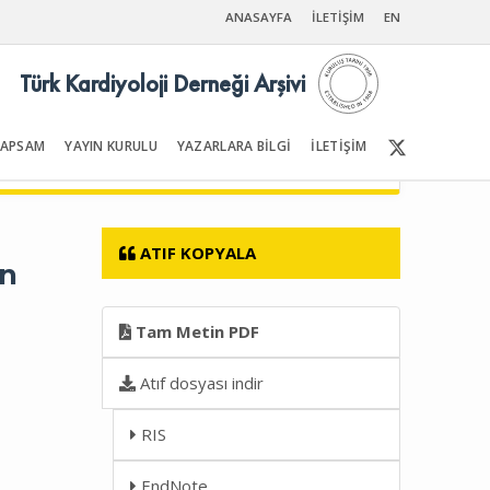
ANASAYFA
İLETİŞİM
EN
Türk Kardiyoloji Derneği Arşivi
KAPSAM
YAYIN KURULU
YAZARLARA BİLGİ
İLETİŞİM
Ön Sayfalar | İçindekiler
ATIF KOPYALA
en
Tam Metin PDF
Atıf dosyası indir
RIS
EndNote