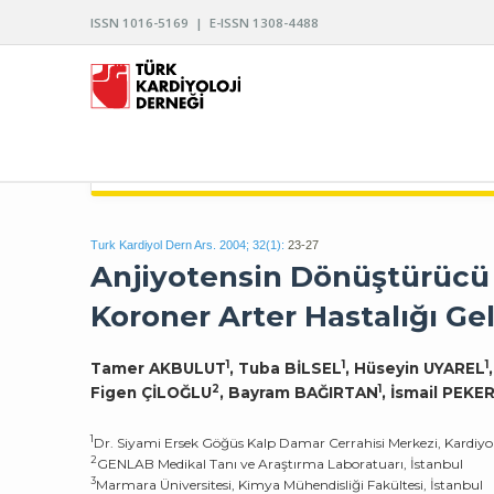
ISSN 1016-5169 | E-ISSN 1308-4488
TÜRK KARDİYOLOJİ DERNEĞİ ARŞİVİ
Turk Kardiyol Dern Ars. 2004; 32(1):
23-27
Anjiyotensin Dönüştürücü
Koroner Arter Hastalığı Ge
1
1
1
Tamer AKBULUT
, Tuba BİLSEL
, Hüseyin UYAREL
2
1
Figen ÇİLOĞLU
, Bayram BAĞIRTAN
, İsmail PEKE
1
Dr. Siyami Ersek Göğüs Kalp Damar Cerrahisi Merkezi, Kardiyoloj
2
GENLAB Medikal Tanı ve Araştırma Laboratuarı, İstanbul
3
Marmara Üniversitesi, Kimya Mühendisliği Fakültesi, İstanbul