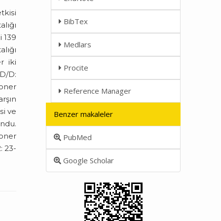
tkisi
BibTex
alığı
i 139
Medlars
alığı
r iki
Procite
 D/D:
roner
Reference Manager
arşın
si ve
Benzer makaleler
undu.
oner
PubMed
: 23-
Google Scholar